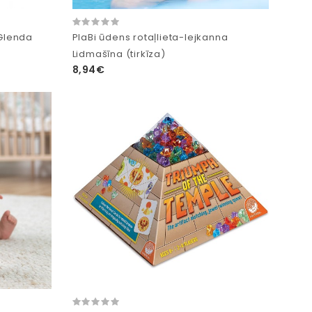
 Glenda
PlaBi ūdens rotaļlieta-lejkanna
Lidmašīna (tirkīza)
8,94€