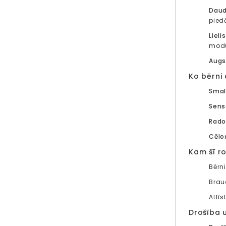
Daud
pied
Liel
modu
Augs
Ko bērni
Smal
Sens
Rado
Cēlo
Kam šī ro
Bērn
Brau
Attī
Drošība 