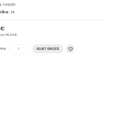
s:
FA5091
mība:
34
6€
kļa:
35,50€
ums
IELIKT GROZĀ