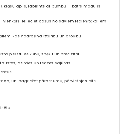
uli, krāsu aplis, labirints ar bumbu — katrs modulis
— vienkārši ielieciet dažus no saviem iecienītākajiem
āliem, kas nodrošina izturību un drošību.
a pirkstu veiklību, spēku un precizitāti.
taustes, dzirdes un redzes sajūtas.
mentus.
aņa, un, pagriežot pārnesumu, pārvietojas cits.
.
lsētu.