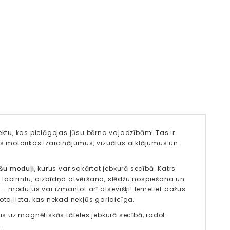
tu, kas pielāgojas jūsu bērna vajadzībām! Tas ir
ās motorikas izaicinājumus, vizuālus atklājumus un
āšu moduļi
, kurus var sakārtot jebkurā secībā. Katrs
 labirintu, aizbīdņa atvēršana, slēdžu nospiešana un
s — moduļus var izmantot arī atsevišķi! Iemetiet dažus
otaļlieta, kas nekad nekļūs garlaicīga.
s uz magnētiskās tāfeles jebkurā secībā, radot
.