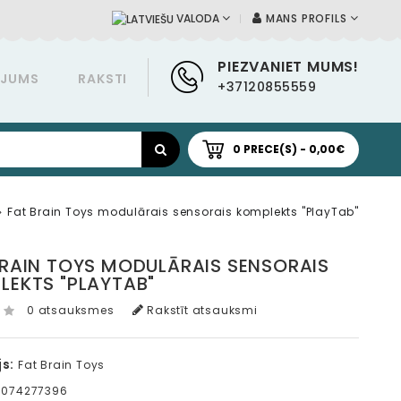
MANS PROFILS
VALODA
PIEZVANIET MUMS!
ĀJUMS
RAKSTI
+37120855559
0 PRECE(S) - 0,00€
Fat Brain Toys modulārais sensorais komplekts "PlayTab"
BRAIN TOYS MODULĀRAIS SENSORAIS
LEKTS "PLAYTAB"
0 atsauksmes
Rakstīt atsauksmi
s:
Fat Brain Toys
0074277396