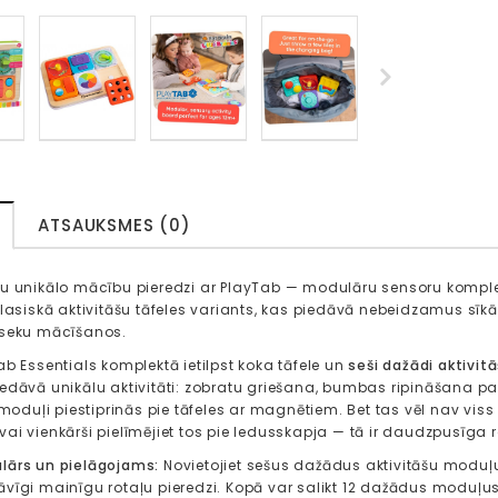
ATSAUKSMES (0)
u unikālo mācību pieredzi ar PlayTab — modulāru sensoru komplek
klasiskā aktivitāšu tāfeles variants, kas piedāvā nebeidzamus sīk
 seku mācīšanos.
ab Essentials komplektā ietilpst koka tāfele un
seši dažādi aktivit
edāvā unikālu aktivitāti: zobratu griešana, bumbas ripināšana pa
i moduļi piestiprinās pie tāfeles ar magnētiem. Bet tas vēl nav vis
ai vienkārši pielīmējiet tos pie ledusskapja — tā ir daudzpusīga r
lārs un pielāgojams:
Novietojiet sešus dažādus aktivitāšu moduļu
āvīgi mainīgu rotaļu pieredzi. Kopā var salikt 12 dažādus moduļus