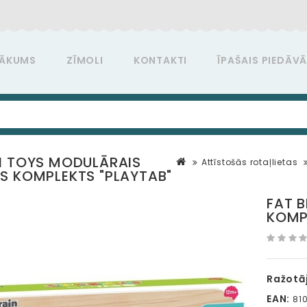
ĀKUMS
ZĪMOLI
KONTAKTI
ĪPAŠAIS PIEDĀV
N TOYS MODULĀRAIS
Attīstošās rotaļlietas
S KOMPLEKTS "PLAYTAB"
FAT 
KOMP
Ražotāj
EAN:
81