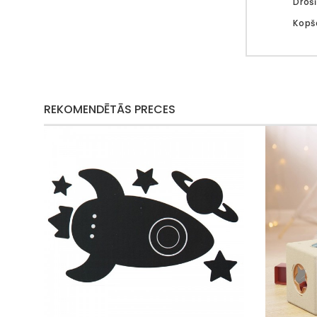
Droš
Kopš
REKOMENDĒTĀS PRECES