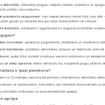
z aktivitāšu:
čīkstošas ​​pogas, rotējoši zobrati, aizbīdnis ar spog
āvā unikālu izaicinājumu.
iski piemērots ceļojumiem:
nav nepieciešams nēsāt līdzi visu dēli 
ļiem grozā un izklaide būs pa rokai automašīnā vai ratiņos.
ta kvalitāte:
rotaļlieta ir izgatavota no augstas kvalitātes materi
 apgūst?
kās motorikas:
spiešana, pagriešana, slīdēšana un atvēršana attīst
orā mācīšanās:
dažādas aktivitātes, skaņas un tekstūras stimulē 
šums:
spēja brīvi izvietot moduļus veicina radošumu un eksperi
ņu un seku izpratne:
bērns iemācās, ka, nospiežot pogu, atskan sk
taļlieta ir īpaši piemērota?
iem no 12 mēnešu vecuma kā pirmais interaktīvais aktivitāšu dēlis
cieniem ar automašīnu, lidmašīnu vai vienkārši braucieniem uz pi
sta smalkās motorikas un koncentrēšanās spējas.
un aprūpe