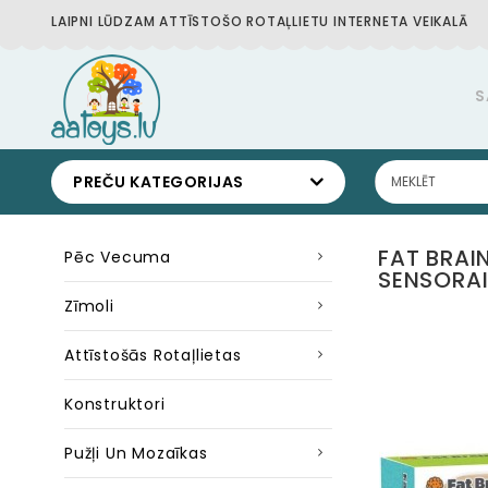
LAIPNI LŪDZAM ATTĪSTOŠO ROTAĻLIETU INTERNETA VEIKALĀ
S
PREČU KATEGORIJAS
FAT BRAI
Pēc Vecuma
SENSORAI
Zīmoli
Attīstošās Rotaļlietas
Konstruktori
Pužļi Un Mozaīkas