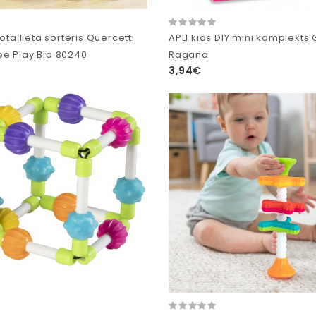
rotaļlieta sorteris Quercetti
APLI kids DIY mini komplekts
e Play Bio 80240
Ragana
3,94€