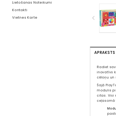
Lietošanas Noteikumi
Kontakti
Vietnes Karte
APRAKSTS
Radiet sav
inovatīvs 
cēloņu un
Šajā PlayT
modulis pi
citas. Vis
ceļasomā v
Modu
past