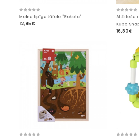
Melna lipīga tāfele "Raketa"
Attīstoša 
12,95€
Kubo Shap
16,80€