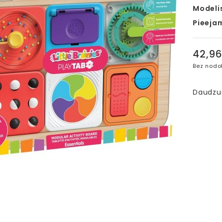
Modeli
Pieeja
42,9
Bez nodo
Daudz