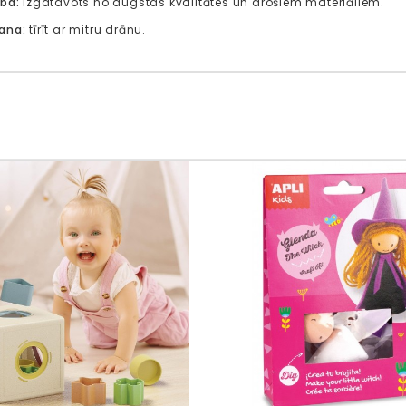
ība:
izgatavots no augstas kvalitātes un drošiem materiāliem.
ana:
tīrīt ar mitru drānu.