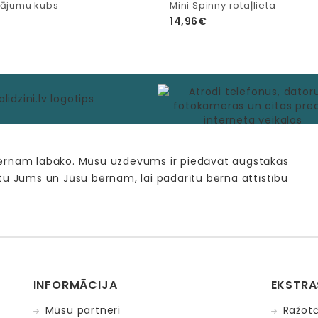
lājumu kubs
Mini Spinny rotaļlieta
14,96€
bērnam labāko. Mūsu uzdevums ir piedāvāt augstākās
tu Jums un Jūsu bērnam, lai padarītu bērna attīstību
INFORMĀCIJA
EKSTRA
Mūsu partneri
Ražotā