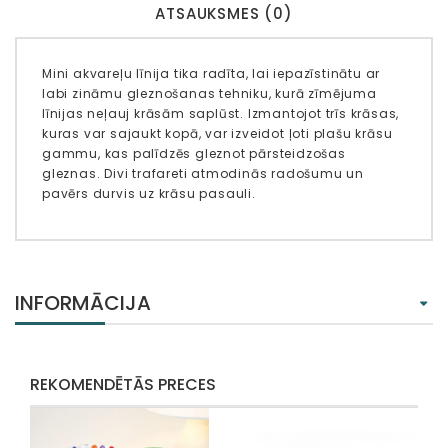
ATSAUKSMES (0)
Mini akvareļu līnija tika radīta, lai iepazīstinātu ar
labi zināmu gleznošanas tehniku, kurā zīmējuma
līnijas neļauj krāsām saplūst. Izmantojot trīs krāsas,
kuras var sajaukt kopā, var izveidot ļoti plašu krāsu
gammu, kas palīdzēs gleznot pārsteidzošas
gleznas. Divi trafareti atmodinās radošumu un
pavērs durvis uz krāsu pasauli.
INFORMĀCIJA
REKOMENDĒTĀS PRECES