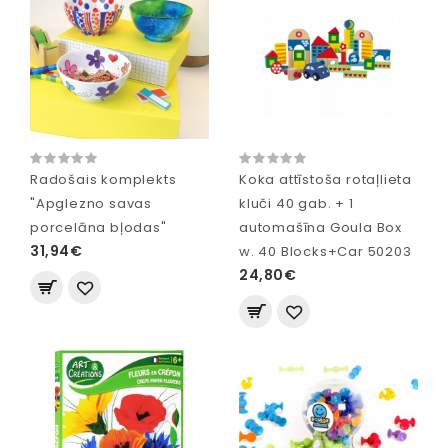
Radošais komplekts
Koka attīstoša rotaļlieta
"Apglezno savas
kluči 40 gab. + 1
porcelāna bļodas"
automašīna Goula Box
31,94€
w. 40 Blocks+Car 50203
24,80€