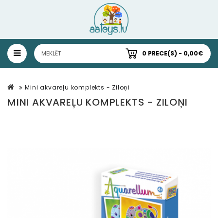
0 PRECE(S) - 0,00€
Mini akvareļu komplekts - Ziloņi
MINI AKVAREĻU KOMPLEKTS - ZILOŅI