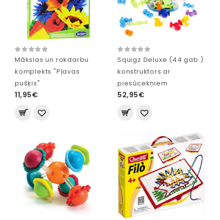
Mākslas un rokdarbu
Squigz Deluxe (44 gab.)
komplekts "Pļavas
konstruktors ar
pušķis"
piesūcekņiem
11,95€
52,95€