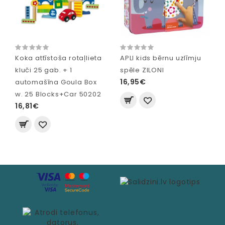
Koka attīstoša rotaļlieta
APLI kids bērnu uzlīmju
kluči 25 gab. + 1
spēle ZILONI
16,95€
automašīna Goula Box
w. 25 Blocks+Car 50202
16,81€