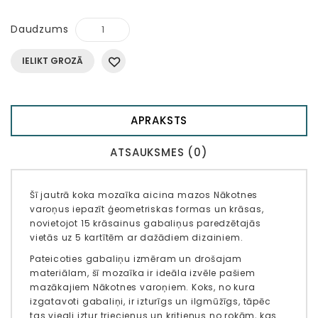
Daudzums
IELIKT GROZĀ
APRAKSTS
ATSAUKSMES (0)
Šī jautrā koka mozaīka aicina mazos Nākotnes
varoņus iepazīt ģeometriskas formas un krāsas,
novietojot 15 krāsainus gabaliņus paredzētajās
vietās uz 5 kartītēm ar dažādiem dizainiem.
Pateicoties gabaliņu izmēram un drošajam
materiālam, šī mozaīka ir ideāla izvēle pašiem
mazākajiem Nākotnes varoņiem. Koks, no kura
izgatavoti gabaliņi, ir izturīgs un ilgmūžīgs, tāpēc
tas viegli iztur triecienus un kritienus no rokām, kas