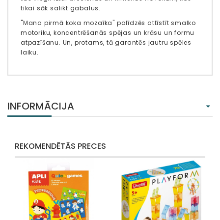
tikai sāk salikt gabalus.
"Mana pirmā koka mozaīka" palīdzēs attīstīt smalko
motoriku, koncentrēšanās spējas un krāsu un formu
atpazīšanu. Un, protams, tā garantēs jautru spēles
laiku.
INFORMĀCIJA
REKOMENDĒTĀS PRECES