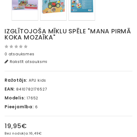
IZGLĪTOJOŠA MĪKLU SPĒLE "MANA PIRMĀ
KOKA MOZAĪKA"
0 atsauksmes
Rakstīt atsauksmi
Ražotājs:
APLI kids
EAN:
8410782176527
Modelis:
17652
Pieejamība:
6
19,95€
Bez nodokļa:
16,49€