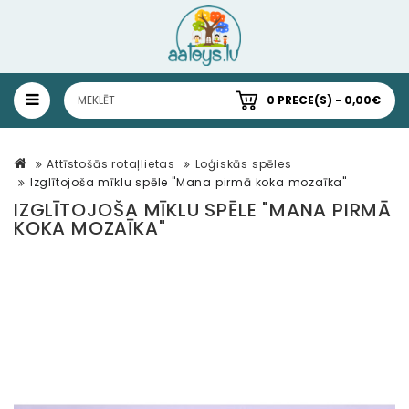
0 PRECE(S) - 0,00€
Attīstošās rotaļlietas
Loģiskās spēles
Izglītojoša mīklu spēle "Mana pirmā koka mozaīka"
IZGLĪTOJOŠA MĪKLU SPĒLE "MANA PIRMĀ
KOKA MOZAĪKA"