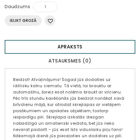
Daudzums
IELIKT GROZĀ
APRAKSTS
ATSAUKSMES (0)
Beidzot! Atvaļinājums! Šogad jūs dodaties uz
idillisku kalnu ciematu. Tā vietā, lai brauktu ar
automašīnu, šoreiz esat nolēmis braukt ar vilcienu.
Pēc trīs stundu kavēšanās jūs beidzot nonākat savā
brīvdienu mājā, kur atrodat skrejlapas ar vietējiem
pasākumiem un apskates objektiem, tostarp
iespaidīgu pili. Skrejlapa izskatās diezgan
nabadzīga un amatieriski veidota, bet jūs neko
nevarat padarīt – jūs esat īsts viduslaiku piļu fans!
Nākamajā dienā jūs pieceļaties un dodaties uz pili.