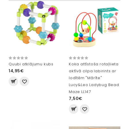
Quubi atklājumu kubs
Koka attīstoša rotaļlieta
14,95€
aktīvā cilpa labirints ar
lodītēm "Mārīte"
Lucy&Leo Ladybug Bead
Maze LL147
7,50€