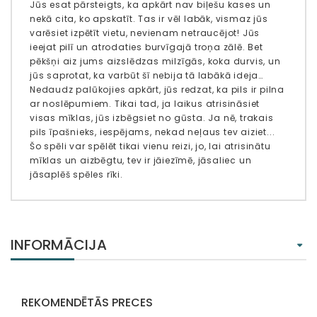
Jūs esat pārsteigts, ka apkārt nav biļešu kases un
nekā cita, ko apskatīt. Tas ir vēl labāk, vismaz jūs
varēsiet izpētīt vietu, nevienam netraucējot! Jūs
ieejat pilī un atrodaties burvīgajā troņa zālē. Bet
pēkšņi aiz jums aizslēdzas milzīgās, koka durvis, un
jūs saprotat, ka varbūt šī nebija tā labākā ideja…
Nedaudz palūkojies apkārt, jūs redzat, ka pils ir pilna
ar noslēpumiem. Tikai tad, ja laikus atrisināsiet
visas mīklas, jūs izbēgsiet no gūsta. Ja nē, trakais
pils īpašnieks, iespējams, nekad neļaus tev aiziet...
Šo spēli var spēlēt tikai vienu reizi, jo, lai atrisinātu
mīklas un aizbēgtu, tev ir jāiezīmē, jāsaliec un
jāsaplēš spēles rīki.
INFORMĀCIJA
REKOMENDĒTĀS PRECES