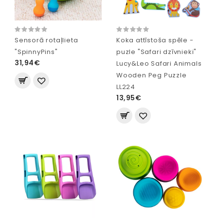
Sensorā rotaļlieta
Koka attīstoša spēle -
"SpinnyPins"
puzle "Safari dzīvnieki"
31,94€
Lucy&Leo Safari Animals
Wooden Peg Puzzle
LL224
13,95€