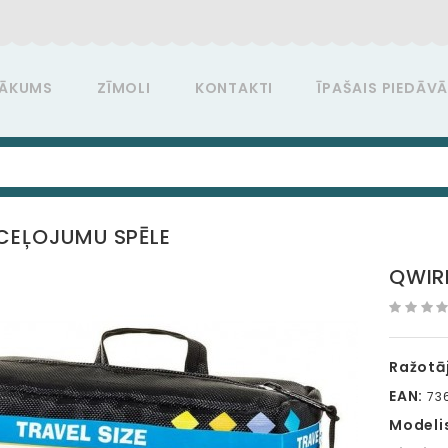
ĀKUMS
ZĪMOLI
KONTAKTI
ĪPAŠAIS PIEDĀV
CEĻOJUMU SPĒLE
QWIR
Ražotāj
EAN:
73
Modeli