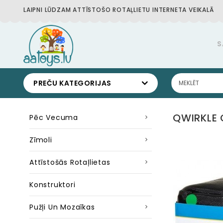
LAIPNI LŪDZAM ATTĪSTOŠO ROTAĻLIETU INTERNETA VEIKALĀ
S
PREČU KATEGORIJAS
QWIRKLE 
Pēc Vecuma
Zīmoli
Attīstošās Rotaļlietas
Konstruktori
Pužļi Un Mozaīkas