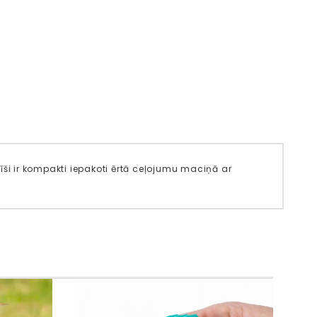
īši ir kompakti iepakoti ērtā ceļojumu maciņā ar