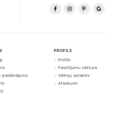
S
PROFILS
ji
Profils
ris
Pasūtījumu vēsture
s piedāvājums
Vēlmju saraksts
mi
Atteikumi
ti