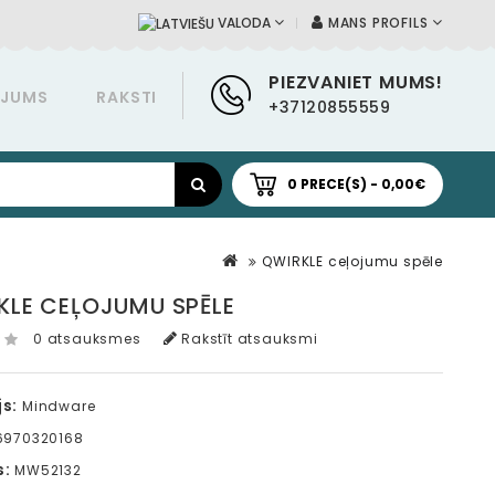
MANS PROFILS
VALODA
PIEZVANIET MUMS!
ĀJUMS
RAKSTI
+37120855559
0 PRECE(S) - 0,00€
QWIRKLE ceļojumu spēle
KLE CEĻOJUMU SPĒLE
0 atsauksmes
Rakstīt atsauksmi
s:
Mindware
6970320168
s:
MW52132