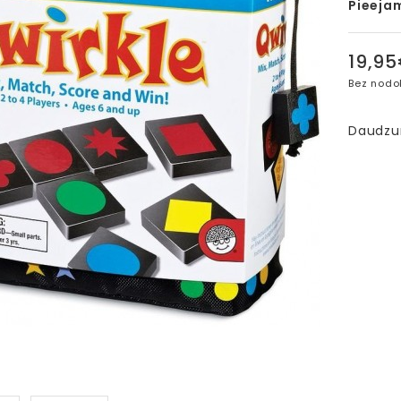
Pieeja
19,9
Bez nodo
Daudz