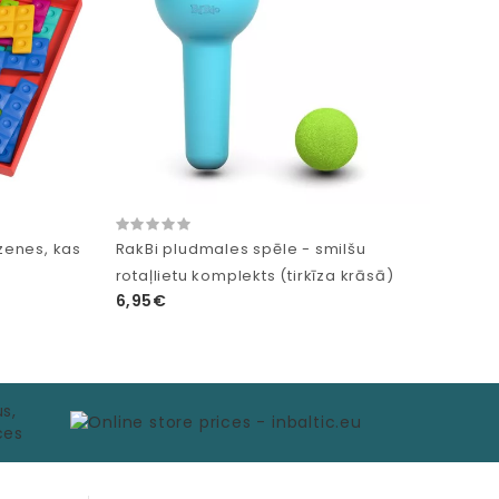
zenes, kas
RakBi pludmales spēle - smilšu
rotaļlietu komplekts (tirkīza krāsā)
6,95€