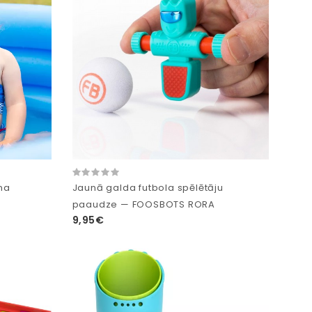
nna
Jaunā galda futbola spēlētāju
paaudze — FOOSBOTS RORA
9,95€