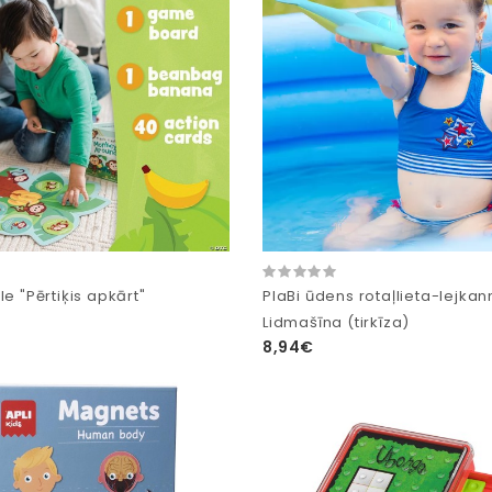
le "Pērtiķis apkārt"
PlaBi ūdens rotaļlieta-lejka
Lidmašīna (tirkīza)
8,94€