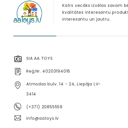
Katrs vecāks izvēlas savam 
kvalitātes interesantu produk
interesantu un jautru.
SIA AA TOYS
Reģ.Nr. 40203194016
Atmodas bulv. 14 - 24, Liepāja LV-
3414
(+371) 20855559
info@aatoys.lv