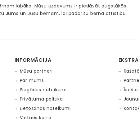
bērnam labāko. Mūsu uzdevums ir piedāvāt augstākās
tu Jums un Jūsu bērnam, lai padarītu bērna attīstību
INFORMĀCIJA
EKSTRA
Mūsu partneri
Ražotā
Par mums
Partne
Piegādes noteikumi
Īpašai
Privātuma politika
Jaunu
Lietošanas noteikumi
Kontak
Vietnes karte