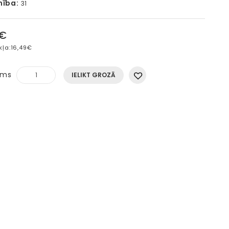
mība:
31
5€
kļa:
16,49€
ums
IELIKT GROZĀ