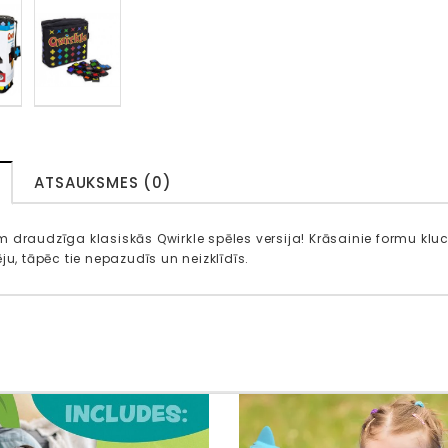
ATSAUKSMES (0)
 draudzīga klasiskās Qwirkle spēles versija! Krāsainie formu kluc
ju, tāpēc tie nepazudīs un neizklīdīs.