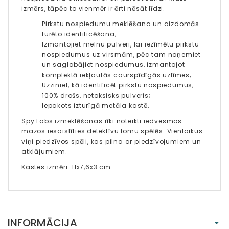
izmērs, tāpēc to vienmēr ir ērti nēsāt līdzi.
Pirkstu nospiedumu meklēšana un aizdomās
turēto identificēšana;
Izmantojiet melnu pulveri, lai iezīmētu pirkstu
nospiedumus uz virsmām, pēc tam noņemiet
un saglabājiet nospiedumus, izmantojot
komplektā iekļautās caurspīdīgās uzlīmes;
Uzziniet, kā identificēt pirkstu nospiedumus;
100% drošs, netoksisks pulveris;
Iepakots izturīgā metāla kastē.
Spy Labs izmeklēšanas rīki noteikti iedvesmos
mazos iesaistīties detektīvu lomu spēlēs. Vienlaikus
viņi piedzīvos spēli, kas pilna ar piedzīvojumiem un
atklājumiem.
Kastes izmēri: 11x7,6x3 cm.
INFORMĀCIJA