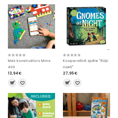
Meli konstruktors Minis
Kooperatīvā spēle "Rūķi
400
naktī"
13,94€
27,95€