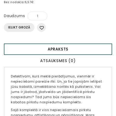
Bez nodokļa:
6,57€
Daudzums
IELIKT GROZĀ
APRAKSTS
ATSAUKSMES (0)
Detektīvam, kurš meklē pierādījumus, vienmēr ir
nepieciešami pareizie rīki. Un, ja tie joprojām ietilpst
jūsu kabatā, izmeklēšana noritēs kā pulkstenis. Vai
jums ir jāatrod, jāatveido un jāidentificē pirkstu
nospiedumi? Tad jums būs nepieciešams šis
kabatas pirkstu nospiedumu komplekts.
Šajā komplektā ir viss nepieciešamais pirkstu
nospiedumu attīstīšanai un pārsūtīšanai. Mazs