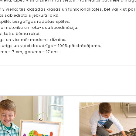
vienā, tāpēc viss aizņem maz vietas – tas ietilps pat nelielā mu
r 3 vienā: trīs dažādas krāsas un funkcionalitātes, bet var kļūt par
sks sabiedrotais jebkurā laikā;
 spēlēt bezgalīgas radošas spēles;
sta motoriku un roku-acu koordināciju;
ļ katra bērna rokai;
gs un vienmēr moderns dizains;
 izturīgs un videi draudzīgs – 100% pārstrādājams;
ums – 7 cm, garums – 17 cm.