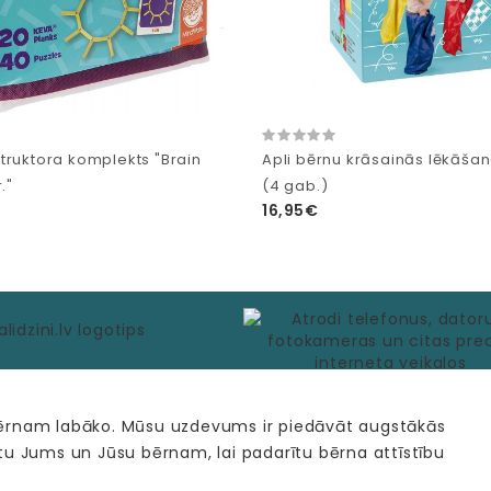
truktora komplekts "Brain
Apli bērnu krāsainās lēkāš
."
(4 gab.)
16,95€
bērnam labāko. Mūsu uzdevums ir piedāvāt augstākās
tu Jums un Jūsu bērnam, lai padarītu bērna attīstību