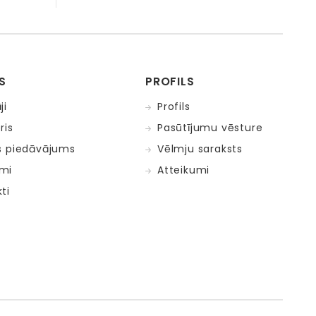
S
PROFILS
ji
Profils
ris
Pasūtījumu vēsture
s piedāvājums
Vēlmju saraksts
mi
Atteikumi
ti