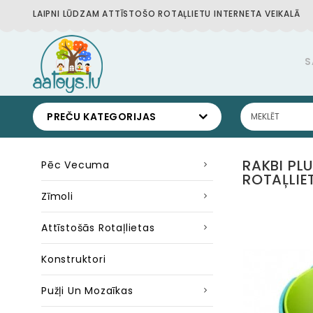
LAIPNI LŪDZAM ATTĪSTOŠO ROTAĻLIETU INTERNETA VEIKALĀ
S
PREČU KATEGORIJAS
RAKBI PL
Pēc Vecuma
ROTAĻLIE
Zīmoli
Attīstošās Rotaļlietas
Konstruktori
Pužļi Un Mozaīkas