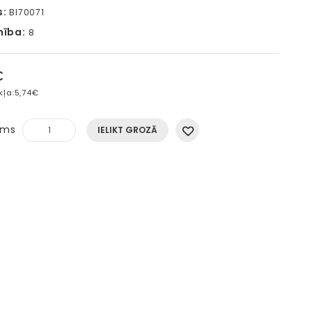
s:
BI70071
mība:
8
€
kļa:
5,74€
ums
IELIKT GROZĀ