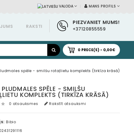
MANS PROFILS
VALODA
PIEZVANIET MUMS!
ĀJUMS
RAKSTI
+37120855559
0 PRECE(S) - 0,00€
ludmales spēle - smilšu rotaļlietu komplekts (tirkīza krāsā)
 PLUDMALES SPĒLE - SMILŠU
LIETU KOMPLEKTS (TIRKĪZA KRĀSĀ)
0 atsauksmes
Rakstīt atsauksmi
s:
Bibio
2431291116