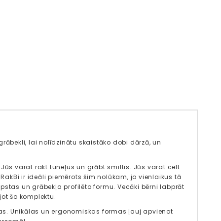
 grābekli, lai nolīdzinātu skaistāko dobi dārzā, un
 Jūs varat rakt tuneļus un grābt smiltis. Jūs varat celt
akBi ir ideāli piemērots šim nolūkam, jo ​​vienlaikus tā
n lāpstas un grābekļa profilēto formu. Vecāki bērni labprāt
jot šo komplektu.
as. Unikālas un ergonomiskas formas ļauj apvienot