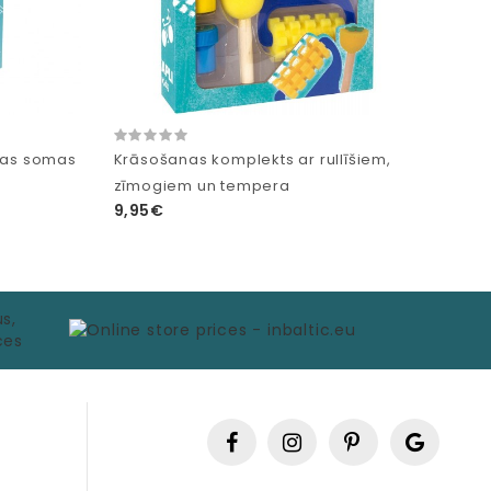
anas somas
Krāsošanas komplekts ar rullīšiem,
zīmogiem un tempera
9,95€