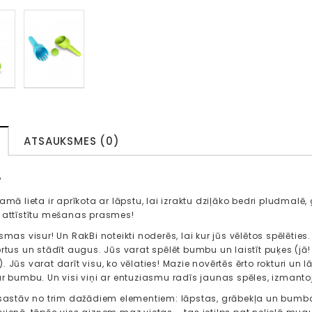
ATSAUKSMES (0)
?
amā lieta ir aprīkota ar lāpstu, lai izraktu dziļāko bedri pludmalē,
 attīstītu mešanas prasmes!
smas visur! Un RakBi noteikti noderēs, lai kur jūs vēlētos spēlēties.
rtus un stādīt augus. Jūs varat spēlēt bumbu un laistīt puķes (jā! R
ve!). Jūs varat darīt visu, ko vēlaties! Mazie novērtēs ērto rokturi u
ar bumbu. Un visi viņi ar entuziasmu radīs jaunas spēles, izmanto
 sastāv no trim dažādiem elementiem: lāpstas, grābekļa un bumb