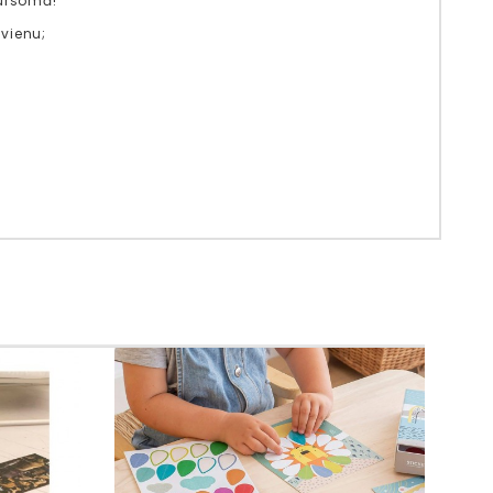
gursomā!
 vienu;