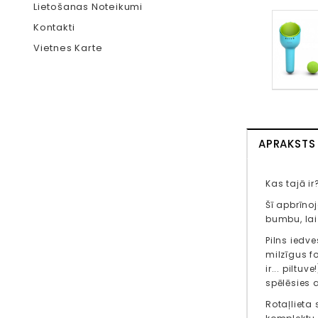
Lietošanas Noteikumi
Kontakti
Vietnes Karte
APRAKSTS
Kas tajā ir
Šī apbrīnoj
bumbu, lai
Pilns iedve
milzīgus fo
ir... piltu
spēlēsies 
Rotaļlieta