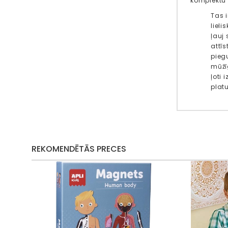
komplektu 
Tas i
lieli
ļauj
attī
piegu
mūžī
ļoti
plat
REKOMENDĒTĀS PRECES