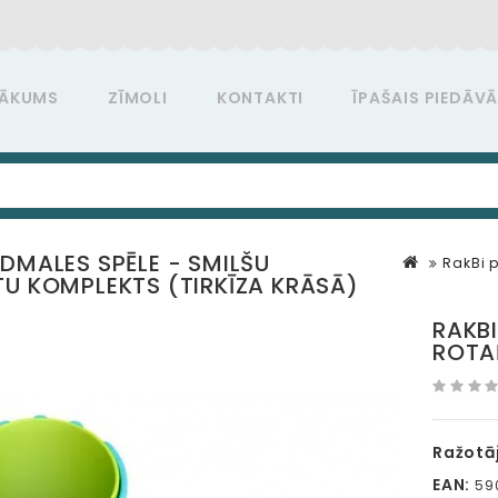
ĀKUMS
ZĪMOLI
KONTAKTI
ĪPAŠAIS PIEDĀV
UDMALES SPĒLE - SMILŠU
RakBi p
TU KOMPLEKTS (TIRKĪZA KRĀSĀ)
RAKBI
ROTAĻ
Ražotāj
EAN:
590