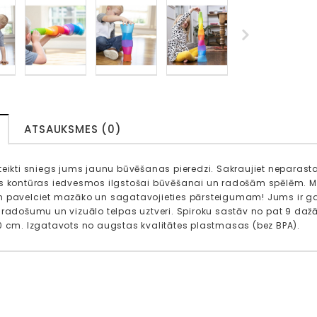
ATSAUKSMES (0)
teikti sniegs jums jaunu būvēšanas pieredzi. Sakraujiet neparastas
s kontūras iedvesmos ilgstošai būvēšanai un radošām spēlēm. Mēģi
 pavelciet mazāko un sagatavojieties pārsteigumam! Jums ir garš 
 radošumu un vizuālo telpas uztveri. Spiroku sastāv no pat 9 dažād
0 cm. Izgatavots no augstas kvalitātes plastmasas (bez BPA).