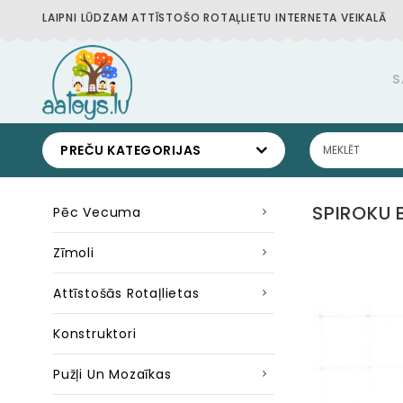
LAIPNI LŪDZAM ATTĪSTOŠO ROTAĻLIETU INTERNETA VEIKALĀ
S
PREČU KATEGORIJAS
SPIROKU 
Pēc Vecuma
Zīmoli
Attīstošās Rotaļlietas
Konstruktori
Pužļi Un Mozaīkas