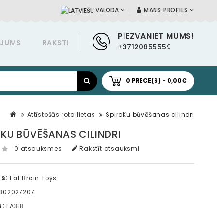
MANS PROFILS
VALODA
PIEZVANIET MUMS!
ĀJUMS
RAKSTI
+37120855559
0 PRECE(S) - 0,00€
Attīstošās rotaļlietas
SpiroKu būvēšanas cilindri
OKU BŪVĒŠANAS CILINDRI
0 atsauksmes
Rakstīt atsauksmi
s:
Fat Brain Toys
802027207
s:
FA318