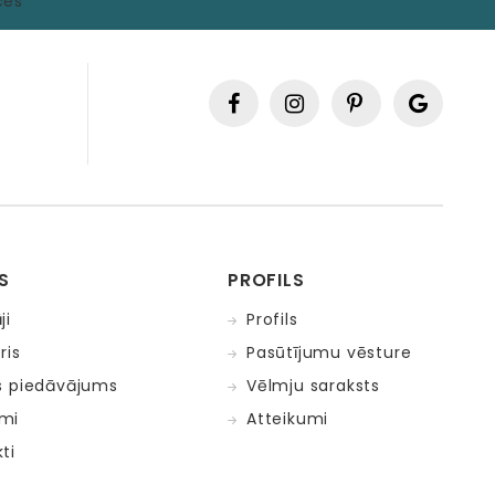
S
PROFILS
ji
Profils
ris
Pasūtījumu vēsture
s piedāvājums
Vēlmju saraksts
mi
Atteikumi
ti