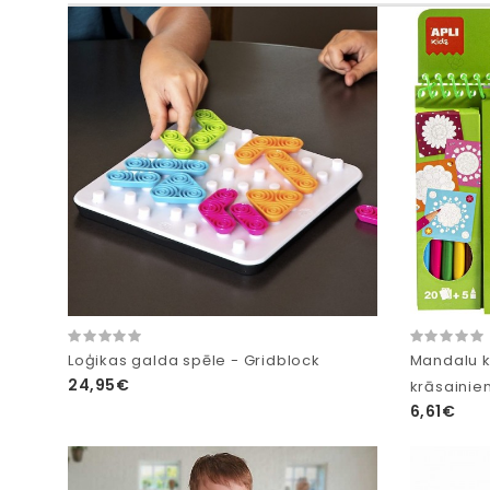
Loģikas galda spēle - Gridblock
Mandalu 
24,95€
krāsainie
6,61€