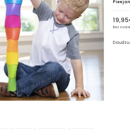
Pieeja
19,9
Bez nodo
Daudz