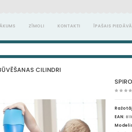
ĀKUMS
ZĪMOLI
KONTAKTI
ĪPAŠAIS PIEDĀV
BŪVĒŠANAS CILINDRI
SPIR
Ražotāj
EAN:
811
Modeli