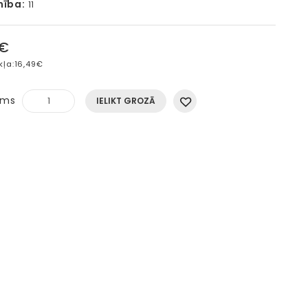
mība:
11
5€
kļa:
16,49€
ums
IELIKT GROZĀ