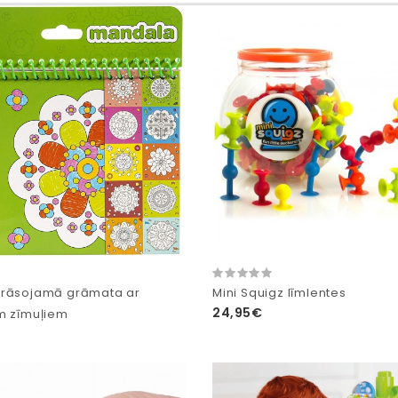
krāsojamā grāmata ar
Mini Squigz līmlentes
24,95€
m zīmuļiem