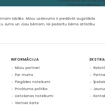
bērnam labāko. Mūsu uzdevums ir piedāvāt augstākās
tu Jums un Jūsu bērnam, lai padarītu bērna attīstību
INFORMĀCIJA
EKSTRA
Mūsu partneri
Ražotā
Par mums
Partne
Piegādes noteikumi
Īpašai
Privātuma politika
Jaunu
Lietošanas noteikumi
Kontak
Vietnes karte