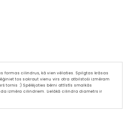
 formas cilindrus, kā vien vēlaties. Spilgtas krāsas
niet tos sakraut vienu virs otra atbilstoši izmēram
tornis :) Spēlējoties bērni attīstīs smalkās
a izmēra cilindriem. Lielākā cilindra diametrs ir