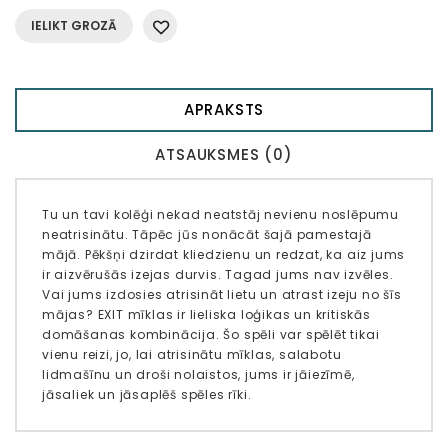
IELIKT GROZĀ
APRAKSTS
ATSAUKSMES (0)
Tu un tavi kolēģi nekad neatstāj nevienu noslēpumu
neatrisinātu. Tāpēc jūs nonācāt šajā pamestajā
mājā. Pēkšņi dzirdat kliedzienu un redzat, ka aiz jums
ir aizvērušās izejas durvis. Tagad jums nav izvēles.
Vai jums izdosies atrisināt lietu un atrast izeju no šīs
mājas? EXIT mīklas ir lieliska loģikas un kritiskās
domāšanas kombinācija. Šo spēli var spēlēt tikai
vienu reizi, jo, lai atrisinātu mīklas, salabotu
lidmašīnu un droši nolaistos, jums ir jāiezīmē,
jāsaliek un jāsaplēš spēles rīki.