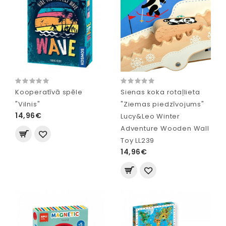
Kooperatīvā spēle
Sienas koka rotaļlieta
"Vilnis"
"Ziemas piedzīvojums"
14,96€
Lucy&Leo Winter
Adventure Wooden Wall
Toy LL239
14,96€