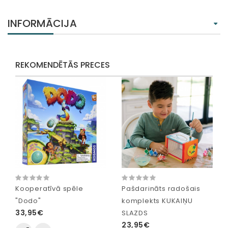
INFORMĀCIJA
REKOMENDĒTĀS PRECES
Kooperatīvā spēle
Pašdarināts radošais
"Dodo"
komplekts KUKAIŅU
33,95€
SLAZDS
23,95€