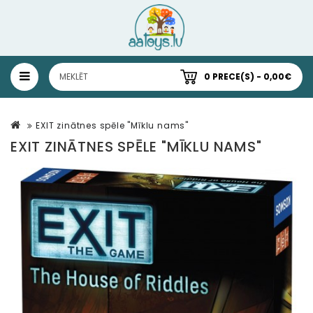
0 PRECE(S) - 0,00€
EXIT zinātnes spēle "Mīklu nams"
EXIT ZINĀTNES SPĒLE "MĪKLU NAMS"