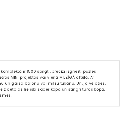
mplektā ir 1500 spilgti, precīzi izgriezti puzles
ros MINI projektos vai vienā MILZĪGĀ attēlā. Ar
nu un gaisa balonu vai milzu tukānu. Un, ja vēlaties,
z detaļas lieliski sader kopā un stingri turas kopā.
asmes.