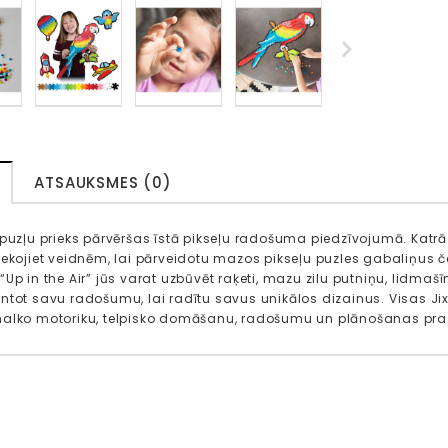
ATSAUKSMES (0)
puzļu prieks pārvēršas īstā pikseļu radošuma piedzīvojumā. Katrā ko
Sekojiet veidnēm, lai pārveidotu mazos pikseļu puzles gabaliņus čet
Up in the Air” jūs varat uzbūvēt raķeti, mazu zilu putniņu, lidmašī
ntot savu radošumu, lai radītu savus unikālos dizainus. Visas Jixel
malko motoriku, telpisko domāšanu, radošumu un plānošanas pr