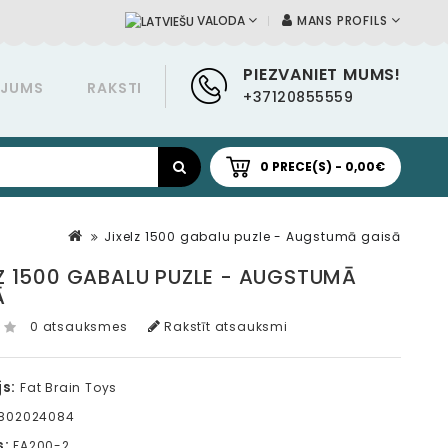
MANS PROFILS
VALODA
PIEZVANIET MUMS!
ĀJUMS
RAKSTI
+37120855559
0 PRECE(S) - 0,00€
Jixelz 1500 gabalu puzle - Augstumā gaisā
LZ 1500 GABALU PUZLE - AUGSTUMĀ
Ā
0 atsauksmes
Rakstīt atsauksmi
s:
Fat Brain Toys
1802024084
s:
FA200-2