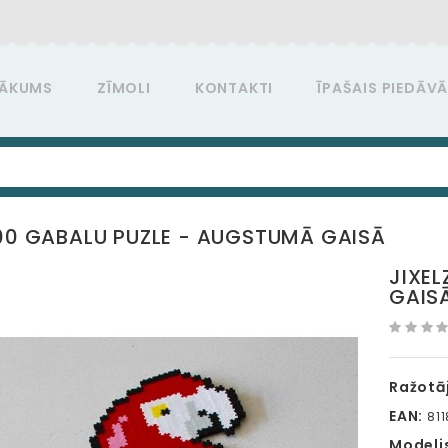
ĀKUMS
ZĪMOLI
KONTAKTI
ĪPAŠAIS PIEDĀV
500 GABALU PUZLE - AUGSTUMĀ GAISĀ
JIXE
GAIS
Ražotāj
EAN:
81
Modeli