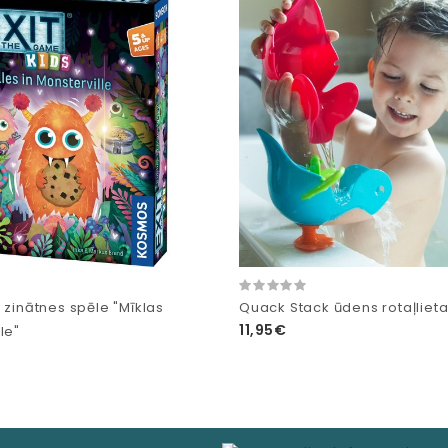
 zinātnes spēle "Mīklas
Quack Stack ūdens rotaļliet
11,95€
le"