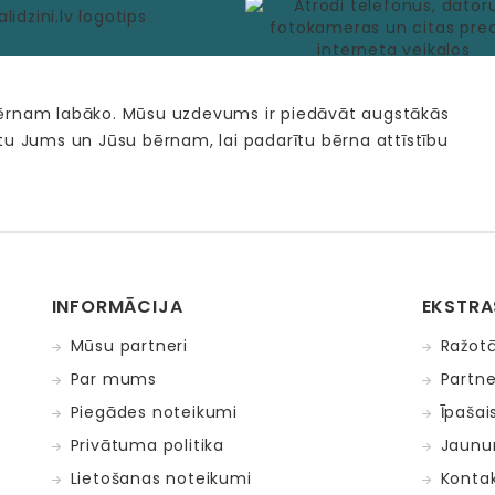
bērnam labāko. Mūsu uzdevums ir piedāvāt augstākās
tu Jums un Jūsu bērnam, lai padarītu bērna attīstību
INFORMĀCIJA
EKSTRA
Mūsu partneri
Ražotā
Par mums
Partne
Piegādes noteikumi
Īpašai
Privātuma politika
Jaunu
Lietošanas noteikumi
Kontak