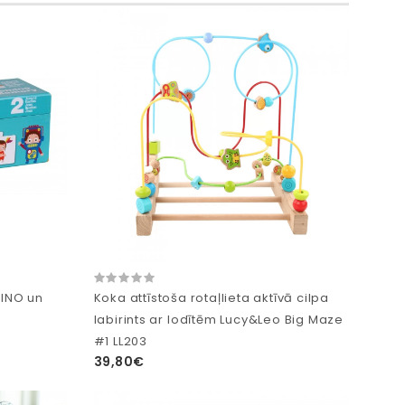
MINO un
Koka attīstoša rotaļlieta aktīvā cilpa
labirints ar lodītēm Lucy&Leo Big Maze
#1 LL203
39,80€