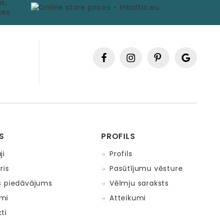
S
PROFILS
ji
Profils
ris
Pasūtījumu vēsture
s piedāvājums
Vēlmju saraksts
mi
Atteikumi
ti