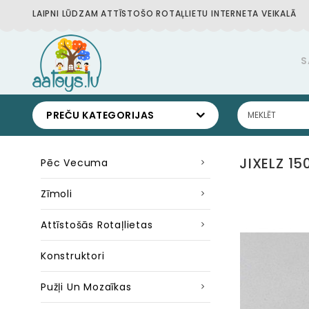
LAIPNI LŪDZAM ATTĪSTOŠO ROTAĻLIETU INTERNETA VEIKALĀ
S
PREČU KATEGORIJAS
JIXELZ 1
Pēc Vecuma
Zīmoli
Attīstošās Rotaļlietas
Konstruktori
Pužļi Un Mozaīkas