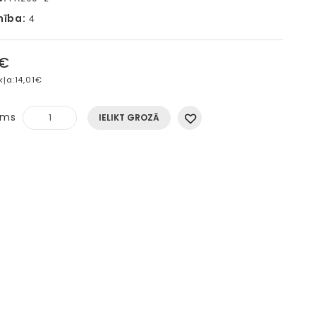
mība:
4
5€
kļa:
14,01€
ums
IELIKT GROZĀ