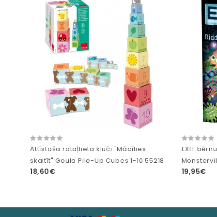
Attīstoša rotaļlieta kluči "Mācīties
EXIT bērnu
skaitīt" Goula Pile-Up Cubes 1-10 55218
Monstervil
18,60€
19,95€