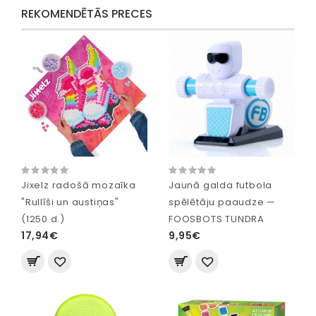
REKOMENDĒTĀS PRECES
Jixelz radošā mozaīka
Jaunā galda futbola
"Rullīši un austiņas"
spēlētāju paaudze —
(1250 d.)
FOOSBOTS TUNDRA
17,94€
9,95€