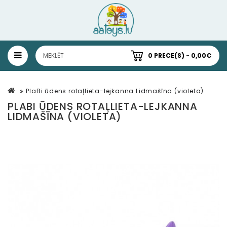
0 PRECE(S) - 0,00€
PlaBi ūdens rotaļlieta-lejkanna Lidmašīna (violeta)
PLABI ŪDENS ROTAĻLIETA-LEJKANNA
LIDMAŠĪNA (VIOLETA)