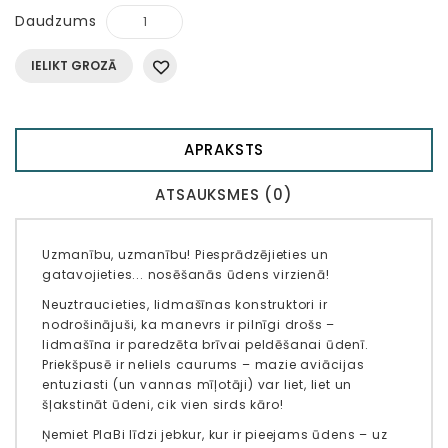
Daudzums
IELIKT GROZĀ
APRAKSTS
ATSAUKSMES (0)
Uzmanību, uzmanību! Piesprādzējieties un
gatavojieties... nosēšanās ūdens virzienā!
Neuztraucieties, lidmašīnas konstruktori ir
nodrošinājuši, ka manevrs ir pilnīgi drošs –
lidmašīna ir paredzēta brīvai peldēšanai ūdenī.
Priekšpusē ir neliels caurums – mazie aviācijas
entuziasti (un vannas mīļotāji) var liet, liet un
šļakstināt ūdeni, cik vien sirds kāro!
Ņemiet PlaBi līdzi jebkur, kur ir pieejams ūdens – uz