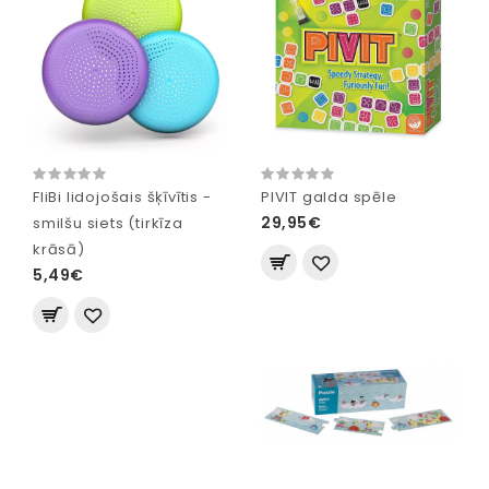
FliBi lidojošais šķīvītis -
PIVIT galda spēle
29,95€
smilšu siets (tirkīza
krāsā)
5,49€