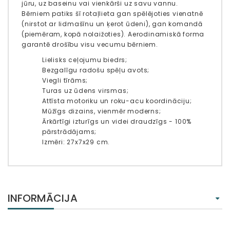
jūru, uz baseinu vai vienkārši uz savu vannu.
Bērniem patiks šī rotaļlieta gan spēlējoties vienatnē
(nirstot ar lidmašīnu un ķerot ūdeni), gan komandā
(piemēram, kopā nolaižoties). Aerodinamiskā forma
garantē drošību visu vecumu bērniem.
Lielisks ceļojumu biedrs;
Bezgalīgu radošu spēļu avots;
Viegli tīrāms;
Turas uz ūdens virsmas;
Attīsta motoriku un roku-acu koordināciju;
Mūžīgs dizains, vienmēr moderns;
Ārkārtīgi izturīgs un videi draudzīgs - 100%
pārstrādājams;
Izmēri: 27x7x29 cm.
INFORMĀCIJA