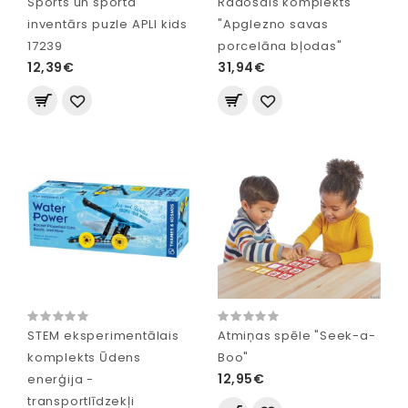
Sports un sporta
Radošais komplekts
inventārs puzle APLI kids
"Apglezno savas
17239
porcelāna bļodas"
12,39€
31,94€
STEM eksperimentālais
Atmiņas spēle "Seek-a-
komplekts Ūdens
Boo"
12,95€
enerģija -
transportlīdzekļi