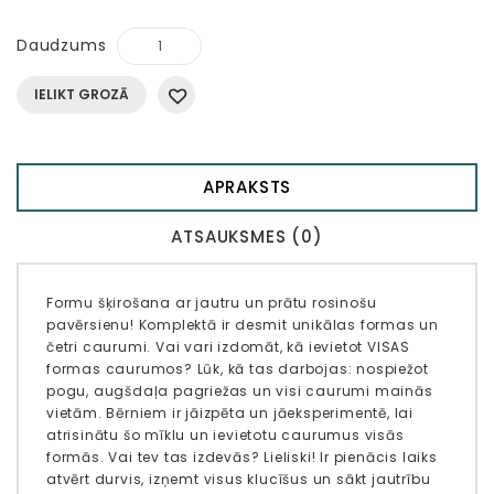
Daudzums
IELIKT GROZĀ
APRAKSTS
ATSAUKSMES (0)
Formu šķirošana ar jautru un prātu rosinošu
pavērsienu! Komplektā ir desmit unikālas formas un
četri caurumi. Vai vari izdomāt, kā ievietot VISAS
formas caurumos? Lūk, kā tas darbojas: nospiežot
pogu, augšdaļa pagriežas un visi caurumi mainās
vietām. Bērniem ir jāizpēta un jāeksperimentē, lai
atrisinātu šo mīklu un ievietotu caurumus visās
formās. Vai tev tas izdevās? Lieliski! Ir pienācis laiks
atvērt durvis, izņemt visus klucīšus un sākt jautrību