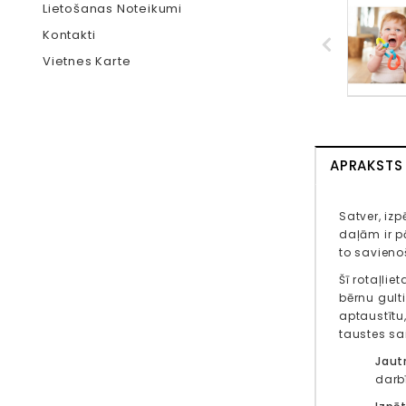
Lietošanas Noteikumi
Kontakti
Vietnes Karte
APRAKSTS
Satver, izp
daļām ir pā
to savienoš
Šī rotaļlie
bērnu gulti
aptaustītu
taustes sa
Jaut
darb