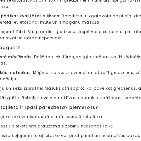
tes tekstūras:
Katram no trim gredzeniem ir unikāls, spilgts raks
riku.
pārtikas kvalitātes silikons:
Rotaļlieta ir izgatavota no pilnīgi dro
ērota ievietošanai mutē un smaganu masāžai.
paņemt līdzi:
Saspraudiet gredzenus kopā vai piestipriniet pie ratiņi
pa rokai un nekad nepazudīs.
 apgūst?
orā mācīšanās:
Dažādas tekstūras, spilgtas krāsas un "klikšķināš
tas.
kās motorikas:
Mēģinot satvert, savienot un atdalīt gredzenus, bēr
dināciju.
ņu un seku izpratne:
Mazulis ātri saprot, ka, pavelkot gredzenus, a
lā izpēte:
Rotaļlieta veicina aktīvas pasaules zināšanas, izmantoj
taļlieta ir īpaši paredzēta? piemērots?
iņiem no dzimšanas kā pirmā sensorā rotaļlieta.
rošs un teksturēts graužamais zobiņu nākšanas laikā.
eliska ceļojumu rotaļlieta, ko var piestiprināt un nebaidīties pazau