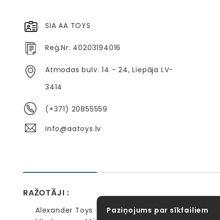
SIA AA TOYS
Reģ.Nr. 40203194016
Atmodas bulv. 14 - 24, Liepāja LV-
3414
(+371) 20855559
info@aatoys.lv
RAŽOTĀJI :
Alexander Toys
Paziņojums par sīkfailiem
APLI kids
Bibio
EBULOBO