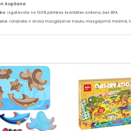
un kopšana
ība:
izgatavota no 100% pārtikas kvalitātes silikona, bez BPA.
ana:
rotaļlieta ir droša mazgāšanai trauku mazgājamā mašīnā, tāpēc 