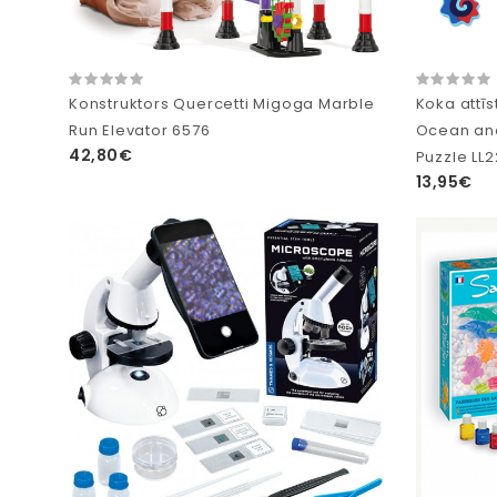
Konstruktors Quercetti Migoga Marble
Koka attī
Run Elevator 6576
Ocean an
42,80€
Puzzle LL2
13,95€