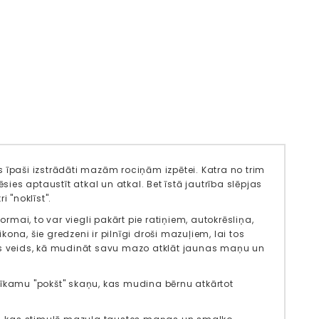
 kas īpaši izstrādāti mazām rociņām izpētei. Katra no trim
lēsies aptaustīt atkal un atkal. Bet īstā jautrība slēpjas
 "noklīst".
formai, to var viegli pakārt pie ratiņiem, autokrēsliņa,
kona, šie gredzeni ir pilnīgi droši mazuļiem, lai tos
lisks veids, kā mudināt savu mazo atklāt jaunas maņu un
kamu "pokšt" skaņu, kas mudina bērnu atkārtot