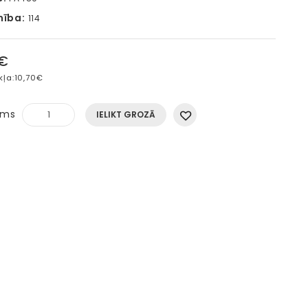
mība:
114
5€
kļa:
10,70€
ums
IELIKT GROZĀ