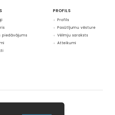
S
PROFILS
ji
Profils
ris
Pasūtījumu vēsture
s piedāvājums
Vēlmju saraksts
mi
Atteikumi
ti
adow Kids
MELI
MillaMinis