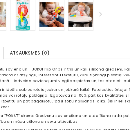
ATSAUKSMES (0)
ēti, savieno un... JOKO! Plip Grips ir trīs unikāli silikona gredzeni,
rklāta ar atšķirīgu, interesantu tekstūru, kuru ziņkārīgi pirkstiņi vē
anā - lodveida savienojumi viegli saspiežas un, tos atdalot, jautri
ta ir ideāls sabiedrotais jebkur un jebkurā laikā. Pateicoties ērtajai 
ņas vai rotaļu paklājiņa. Izgatavoti no 100% pārtikas kvalitātes sili
, izpētītu un pat pagaršotu, īpaši zobu nākšanas laikā. Šis ir lie
iknes.
ra "POKŠT" skaņa:
Gredzenu savienošana un atdalīšana rada patī
ību un māca cēloņu un seku attiecības.