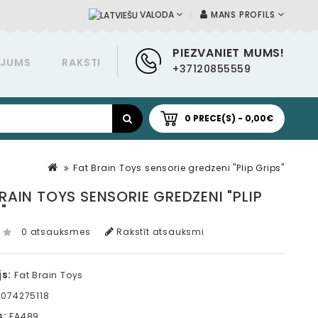
MANS PROFILS
VALODA
PIEZVANIET MUMS!
ĀJUMS
RAKSTI
+37120855559
0 PRECE(S) - 0,00€
Fat Brain Toys sensorie gredzeni "Plip Grips"
RAIN TOYS SENSORIE GREDZENI "PLIP
"
0 atsauksmes
Rakstīt atsauksmi
s:
Fat Brain Toys
074275118
s:
FA489