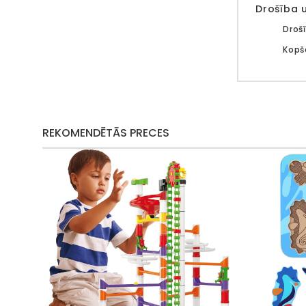
Drošība 
Droš
Kopš
REKOMENDĒTĀS PRECES