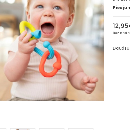
Pieeja
12,9
Bez nodo
Daudz