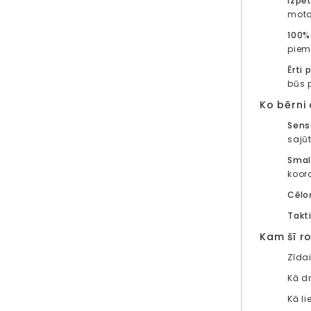
Izpē
moto
100% 
piem
Ērti 
būs 
Ko bērni
Sens
sajū
Smal
koor
Cēlo
Takti
Kam šī ro
Zīda
Kā d
Kā li