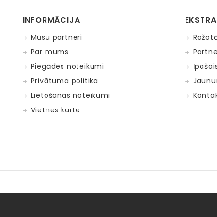
INFORMĀCIJA
EKSTRA
Mūsu partneri
Ražotā
Par mums
Partne
Piegādes noteikumi
Īpašai
Privātuma politika
Jaunu
Lietošanas noteikumi
Kontak
Vietnes karte
Fat Brain Toys
Goula
KOSMOS
Lucy&Leo
Me