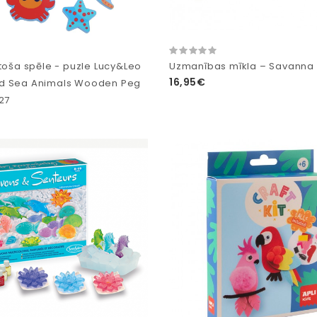
stoša spēle - puzle Lucy&Leo
Uzmanības mīkla – Savanna
16,95€
d Sea Animals Wooden Peg
27