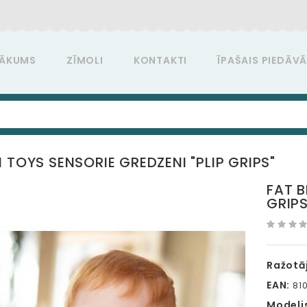
ĀKUMS
ZĪMOLI
KONTAKTI
ĪPAŠAIS PIEDĀV
 TOYS SENSORIE GREDZENI "PLIP GRIPS"
FAT B
GRIPS
Ražotāj
EAN:
810
Modeli