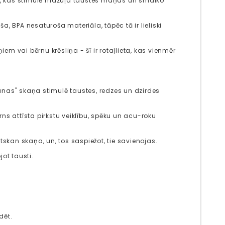
ts, kas stimulē mazuļa taustes maņas un smalko
ša, BPA nesaturoša materiāla, tāpēc tā ir lieliski
em vai bērnu krēsliņa - šī ir rotaļlieta, kas vienmēr
anas" skaņa stimulē taustes, redzes un dzirdes
ns attīsta pirkstu veiklību, spēku un acu-roku
tskan skaņa, un, tos saspiežot, tie savienojas.
ot tausti.
dēt.