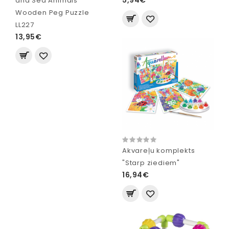
and Sea Animals
Wooden Peg Puzzle
LL227
13,95€
Akvareļu komplekts
"Starp ziediem"
16,94€