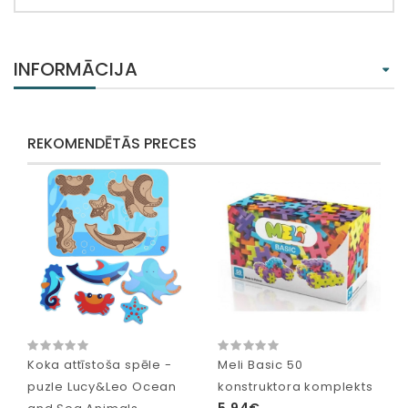
INFORMĀCIJA
REKOMENDĒTĀS PRECES
Koka attīstoša spēle -
Meli Basic 50
puzle Lucy&Leo Ocean
konstruktora komplekts
5,94€