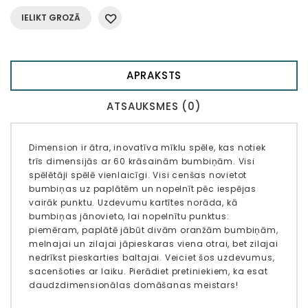
IELIKT GROZĀ
APRAKSTS
ATSAUKSMES (0)
Dimension ir ātra, inovatīva mīklu spēle, kas notiek
trīs dimensijās ar 60 krāsainām bumbiņām. Visi
spēlētāji spēlē vienlaicīgi. Visi cenšas novietot
bumbiņas uz paplātēm un nopelnīt pēc iespējas
vairāk punktu. Uzdevumu kartītes norāda, kā
bumbiņas jānovieto, lai nopelnītu punktus:
piemēram, paplātē jābūt divām oranžām bumbiņām,
melnajai un zilajai jāpieskaras viena otrai, bet zilajai
nedrīkst pieskarties baltajai. Veiciet šos uzdevumus,
sacenšoties ar laiku. Pierādiet pretiniekiem, ka esat
daudzdimensionālas domāšanas meistars!