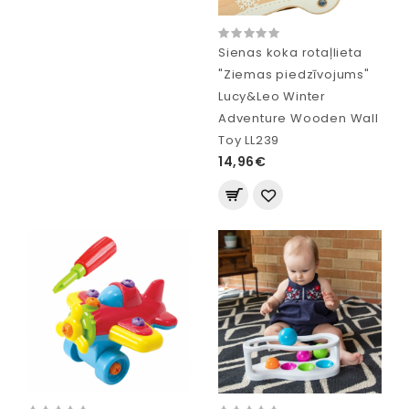
Sienas koka rotaļlieta
"Ziemas piedzīvojums"
Lucy&Leo Winter
Adventure Wooden Wall
Toy LL239
14,96€