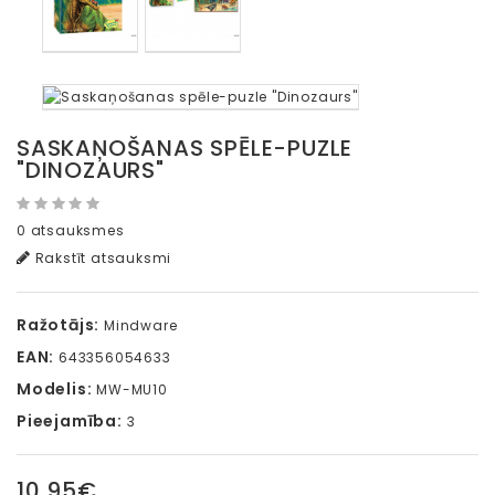
SASKAŅOŠANAS SPĒLE-PUZLE
"DINOZAURS"
0 atsauksmes
Rakstīt atsauksmi
Ražotājs:
Mindware
EAN:
643356054633
Modelis:
MW-MU10
Pieejamība:
3
10,95€