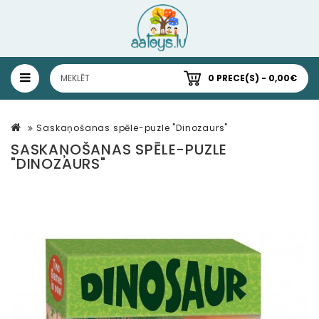
0 PRECE(S) - 0,00€
Saskaņošanas spēle-puzle "Dinozaurs"
SASKAŅOŠANAS SPĒLE-PUZLE
"DINOZAURS"