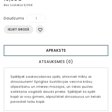
Bez nodokļa:
9,05€
Daudzums
IELIKT GROZĀ
APRAKSTS
ATSAUKSMES (0)
Spēlējiet saskaņošanas spēli, atrisiniet mīklu ar
dinozauriem! Spilgtas ilustrācijas veicina krāsu
atpazīšanu un interesi mazajos, un lielas puzles
salikšana sagādā daudz prieka. Spēlējiet šo spēli
kopā ar visu ģimeni, atpazīstiet dinozaurus un lieliski
pavadiet laiku kopā.