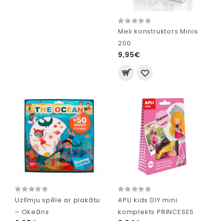
Meli konstruktors Minis
200
9,95€
Uzlīmju spēle ar plakātu
APLI kids DIY mini
– Okeāns
komplekts PRINCESES