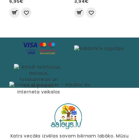
6,95€
3,94€
Katrs vecāks izvēlas savam bērnam labāko. Mūsu