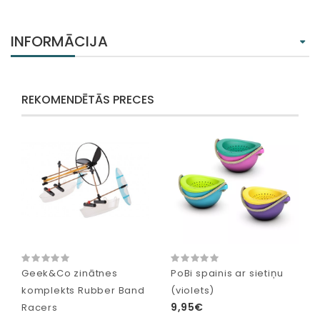
INFORMĀCIJA
REKOMENDĒTĀS PRECES
Geek&Co zinātnes
PoBi spainis ar sietiņu
komplekts Rubber Band
(violets)
9,95€
Racers