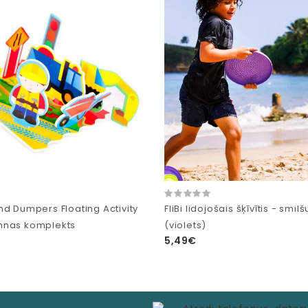
nd Dumpers Floating Activity
FliBi lidojošais šķīvītis - smilš
nnas komplekts
(violets)
5,49€