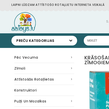
LAIPNI LŪDZAM ATTĪSTOŠO ROTAĻLIETU INTERNETA VEIKALĀ
S
PREČU KATEGORIJAS
KRĀSOŠAN
Pēc Vecuma
ZĪMOGIEM
Zīmoli
Attīstošās Rotaļlietas
Konstruktori
Pužļi Un Mozaīkas