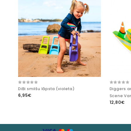
DiBi smilšu lāpsta (violeta)
Diggers a
6,95€
Scene Va
12,80€