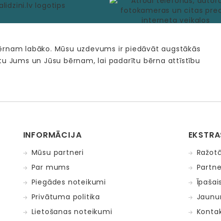
bērnam labāko. Mūsu uzdevums ir piedāvāt augstākās
tu Jums un Jūsu bērnam, lai padarītu bērna attīstību
INFORMĀCIJA
EKSTRA
Mūsu partneri
Ražotā
Par mums
Partne
Piegādes noteikumi
Īpašai
Privātuma politika
Jaunu
Lietošanas noteikumi
Kontak