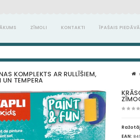
ĀKUMS
ZĪMOLI
KONTAKTI
ĪPAŠAIS PIEDĀV
AS KOMPLEKTS AR RULLĪŠIEM,
 UN TEMPERA
KRĀS
ZĪMO
Ražotāj
EAN:
841