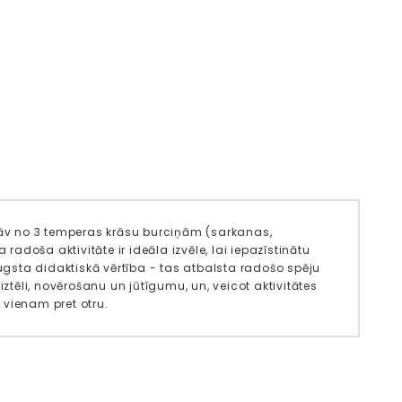
stāv no 3 temperas krāsu burciņām (sarkanas,
radoša aktivitāte ir ideāla izvēle, lai iepazīstinātu
gsta didaktiskā vērtība - tas atbalsta radošo spēju
ztēli, novērošanu un jūtīgumu, un, veicot aktivitātes
 vienam pret otru.