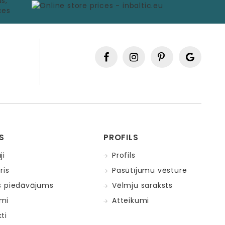
S
PROFILS
ji
Profils
ris
Pasūtījumu vēsture
s piedāvājums
Vēlmju saraksts
mi
Atteikumi
ti