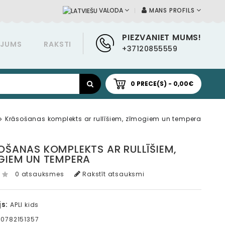
MANS PROFILS
VALODA
PIEZVANIET MUMS!
ĀJUMS
RAKSTI
+37120855559
0 PRECE(S) - 0,00€
Krāsošanas komplekts ar rullīšiem, zīmogiem un tempera
OŠANAS KOMPLEKTS AR RULLĪŠIEM,
GIEM UN TEMPERA
0 atsauksmes
Rakstīt atsauksmi
s:
APLI kids
0782151357