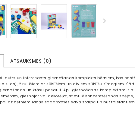
ATSAUKSMES (0)
iesi jautrs un interesants gleznošanas komplekts bērniem, kas sa
n zilas), 2 rullīšiem ar sūklīšiem un diviem sūklīšu zīmogiem. Šāda 
gleznošanas un krāsu pasauli. Apli gleznošanas komplektam ir au
piemēram, gleznojot vai dekorējot, stimulē koncentrēšanās spējas, i
 palīdz bērniem labāk sadarboties savā starpā un būt tolerantiem