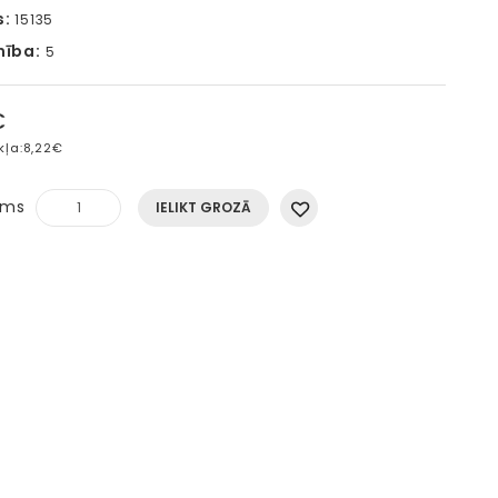
s:
15135
mība:
5
€
kļa:
8,22€
ums
IELIKT GROZĀ