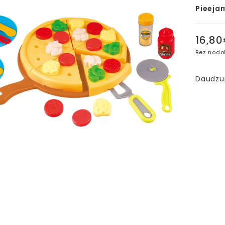
Pieeja
16,8
Bez nodo
Daudz