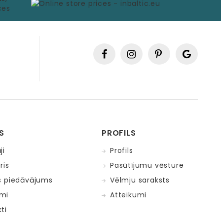
S
PROFILS
ji
Profils
ris
Pasūtījumu vēsture
s piedāvājums
Vēlmju saraksts
mi
Atteikumi
ti