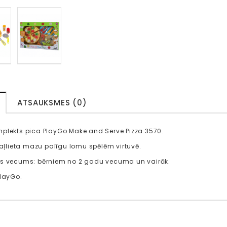
ATSAUKSMES (0)
plekts pica PlayGo Make and Serve Pizza 3570.
otaļlieta mazu palīgu lomu spēlēm virtuvē.
is vecums: bērniem no 2 gadu vecuma un vairāk.
PlayGo.