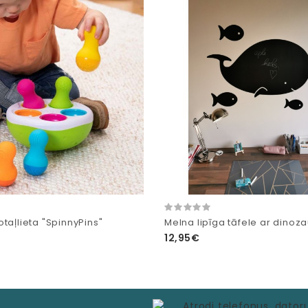
taļlieta "SpinnyPins"
Melna lipīga tāfele ar dinoz
12,95€