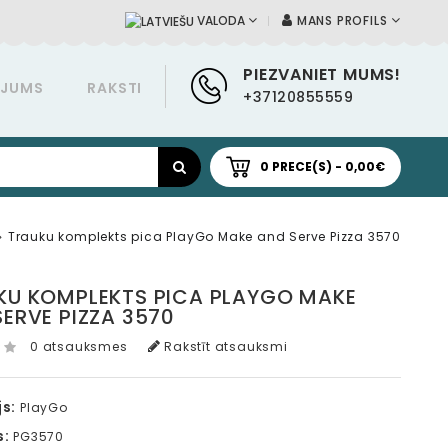
MANS PROFILS
VALODA
PIEZVANIET MUMS!
ĀJUMS
RAKSTI
+37120855559
0 PRECE(S) - 0,00€
Trauku komplekts pica PlayGo Make and Serve Pizza 3570
KU KOMPLEKTS PICA PLAYGO MAKE
ERVE PIZZA 3570
0 atsauksmes
Rakstīt atsauksmi
s:
PlayGo
s:
PG3570