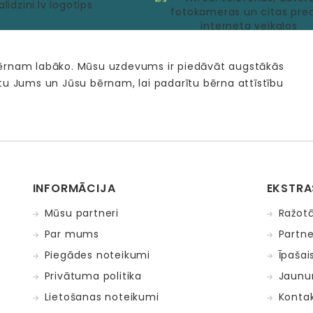
bērnam labāko. Mūsu uzdevums ir piedāvāt augstākās
tu Jums un Jūsu bērnam, lai padarītu bērna attīstību
INFORMĀCIJA
EKSTRA
Mūsu partneri
Ražotā
Par mums
Partne
Piegādes noteikumi
Īpašai
Privātuma politika
Jaunu
Lietošanas noteikumi
Kontak