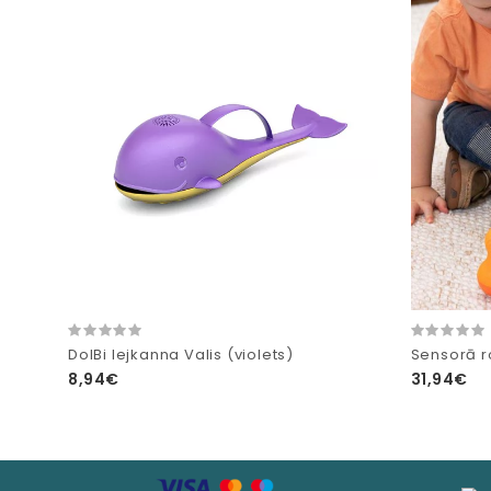
DolBi lejkanna Valis (violets)
Sensorā ro
8,94€
31,94€