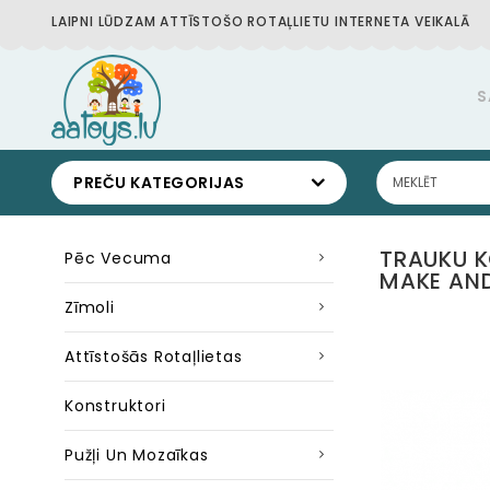
LAIPNI LŪDZAM ATTĪSTOŠO ROTAĻLIETU INTERNETA VEIKALĀ
S
PREČU KATEGORIJAS
TRAUKU K
Pēc Vecuma
MAKE AND
Zīmoli
Attīstošās Rotaļlietas
Konstruktori
Pužļi Un Mozaīkas