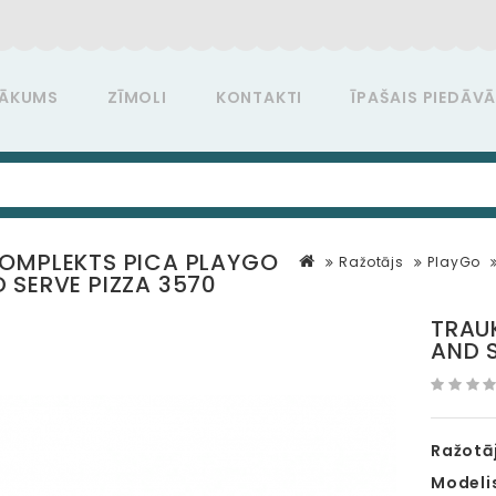
ĀKUMS
ZĪMOLI
KONTAKTI
ĪPAŠAIS PIEDĀV
OMPLEKTS PICA PLAYGO
Ražotājs
PlayGo
 SERVE PIZZA 3570
TRAU
AND S
Ražotāj
Modeli