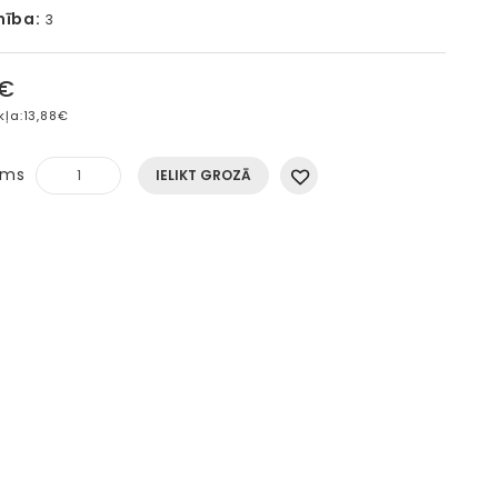
mība:
3
0€
kļa:
13,88€
ums
IELIKT GROZĀ