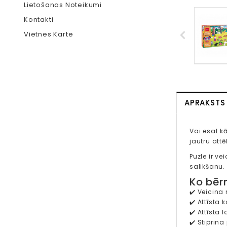
Lietošanas Noteikumi
Kontakti
Vietnes Karte
APRAKSTS
Vai esat kā
jautru attē
Puzle ir ve
salikšanu. 
Ko bēr
✔️ Veicina
✔️ Attīsta
✔️ Attīsta
✔️ Stiprin