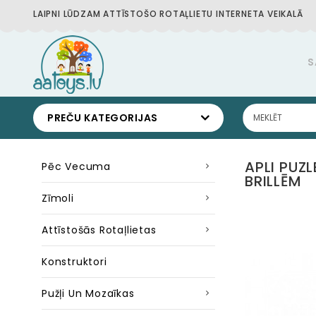
LAIPNI LŪDZAM ATTĪSTOŠO ROTAĻLIETU INTERNETA VEIKALĀ
S
PREČU KATEGORIJAS
APLI PUZL
Pēc Vecuma
BRILLĒM
Zīmoli
Attīstošās Rotaļlietas
Konstruktori
Pužļi Un Mozaīkas