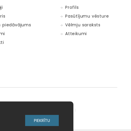
ji
Profils
ris
Pasūtījumu vēsture
s piedāvājums
Vēlmju saraksts
mi
Atteikumi
ti
adow Kids
MELI
MillaMinis
PIEKRĪTU