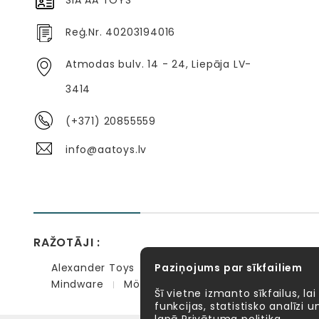
SIA AA TOYS
Reģ.Nr. 40203194016
Atmodas bulv. 14 - 24, Liepāja LV-
3414
(+371) 20855559
info@aatoys.lv
RAŽOTĀJI :
Alexander Toys
Paziņojums par sīkfailiem
APLI kids
Bibio
EBULOBO
Mindware
Möbi
PlayGo
Quercetti
Se
Šī vietne izmanto sīkfailus, lai
funkcijas, statistisko analīzi