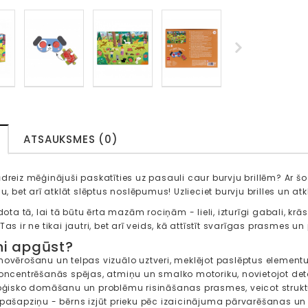
ATSAUKSMES (0)
dreiz mēģinājuši paskatīties uz pasauli caur burvju brillēm? Ar šo 
lu, bet arī atklāt slēptus noslēpumus! Uzlieciet burvju brilles un atk
idota tā, lai tā būtu ērta mazām rociņām - lieli, izturīgi gabali, k
Tas ir ne tikai jautri, bet arī veids, kā attīstīt svarīgas prasmes u
ni apgūst?
 novērošanu un telpas vizuālo uztveri, meklējot paslēptus element
 koncentrēšanās spējas, atmiņu un smalko motoriku, novietojot de
 loģisko domāšanu un problēmu risināšanas prasmes, veicot struktu
a pašapziņu - bērns izjūt prieku pēc izaicinājuma pārvarēšanas un