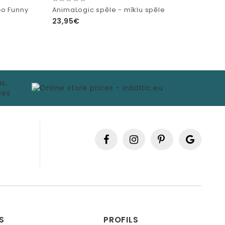
Go Funny
AnimaLogic spēle - mīklu spēle
23,95€
S
PROFILS