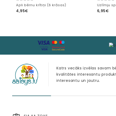
Apli bērnu krītiņi (6 krāsas)
Uzlīmju s
4,95€
6,95€
Katrs vecāks izvēlas savam 
kvalitātes interesantu produk
interesantu un jautru.