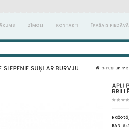
ĀKUMS
ZĪMOLI
KONTAKTI
ĪPAŠAIS PIEDĀV
E SLEPENIE SUŅI AR BURVJU
Pužļi un mo
APLI 
BRILL
Ražotāj
EAN:
841