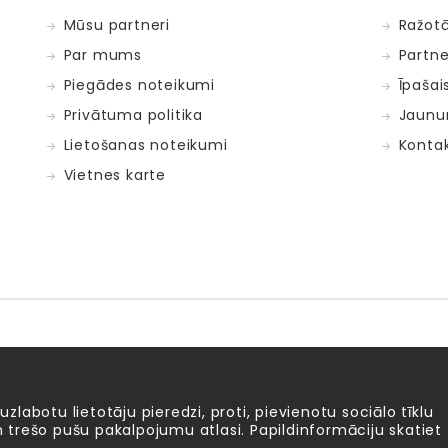
Mūsu partneri
Ražotā
Par mums
Partne
Piegādes noteikumi
Īpašai
Privātuma politika
Jaunu
Lietošanas noteikumi
Kontak
Vietnes karte
Fat Brain Toys
Goula
KOSMOS
Lucy&Leo
Me
ntosphère
 uzlabotu lietotāju pieredzi, proti, pievienotu sociālo tīklu
 un trešo pušu pakalpojumu atlasi. Papildinformāciju skatiet