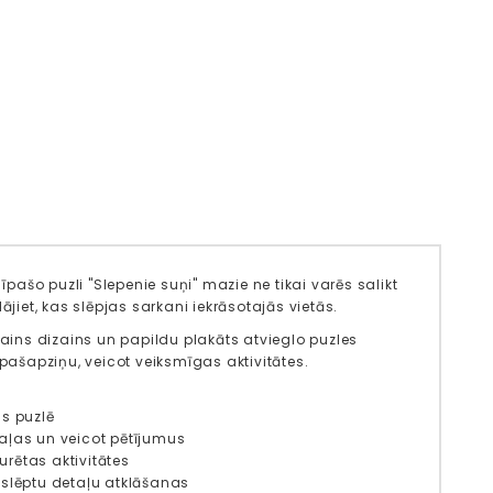
īpašo puzli "Slepenie suņi" mazie ne tikai varēs salikt
lājiet, kas slēpjas sarkani iekrāsotajās vietās.
rāsains dizains un papildu plakāts atvieglo puzles
n pašapziņu, veicot veiksmīgas aktivitātes.
us puzlē
taļas un veicot pētījumus
rētas aktivitātes
 slēptu detaļu atklāšanas