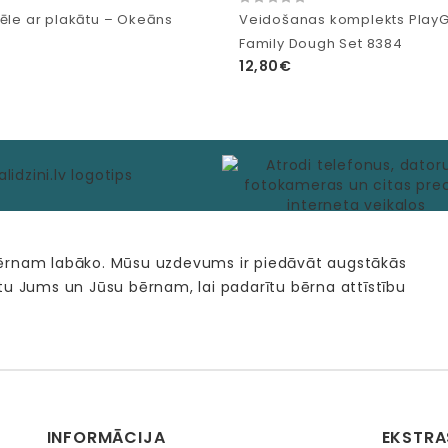
pēle ar plakātu – Okeāns
Veidošanas komplekts Play
Family Dough Set 8384
12,80€
bērnam labāko. Mūsu uzdevums ir piedāvāt augstākās
tu Jums un Jūsu bērnam, lai padarītu bērna attīstību
INFORMĀCIJA
EKSTRA