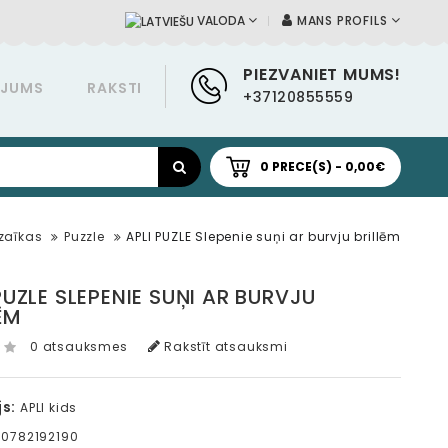
MANS PROFILS
VALODA
PIEZVANIET MUMS!
ĀJUMS
RAKSTI
+37120855559
0 PRECE(S) - 0,00€
zaīkas
Puzzle
APLI PUZLE Slepenie suņi ar burvju brillēm
PUZLE SLEPENIE SUŅI AR BURVJU
ĒM
0 atsauksmes
Rakstīt atsauksmi
s:
APLI kids
0782192190