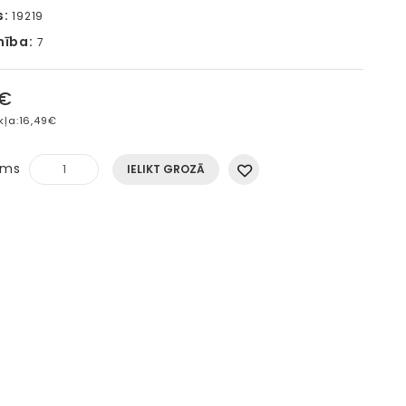
s:
19219
mība:
7
5€
kļa:
16,49€
ums
IELIKT GROZĀ