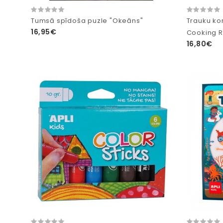
Tumsā spīdoša puzle "Okeāns"
Trauku ko
16,95€
Cooking R
16,80€