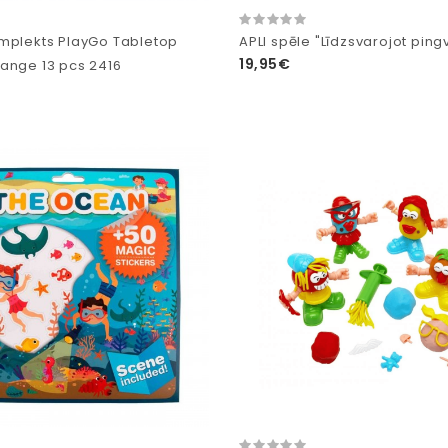
mplekts PlayGo Tabletop
APLI spēle "Līdzsvarojot ping
19,95€
ange 13 pcs 2416