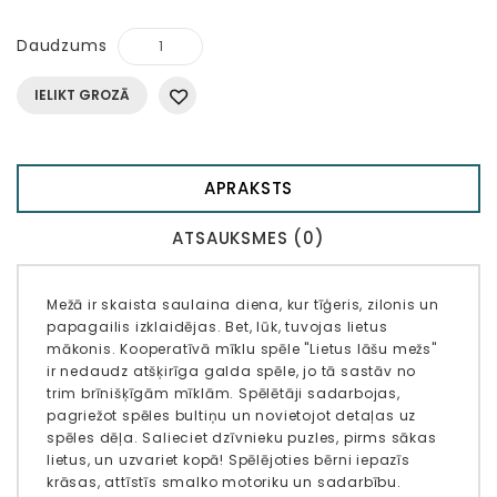
Daudzums
IELIKT GROZĀ
APRAKSTS
ATSAUKSMES (0)
Mežā ir skaista saulaina diena, kur tīģeris, zilonis un
papagailis izklaidējas. Bet, lūk, tuvojas lietus
mākonis. Kooperatīvā mīklu spēle "Lietus lāšu mežs"
ir nedaudz atšķirīga galda spēle, jo tā sastāv no
trim brīnišķīgām mīklām. Spēlētāji sadarbojas,
pagriežot spēles bultiņu un novietojot detaļas uz
spēles dēļa. Salieciet dzīvnieku puzles, pirms sākas
lietus, un uzvariet kopā! Spēlējoties bērni iepazīs
krāsas, attīstīs smalko motoriku un sadarbību.