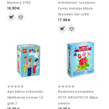
Memory 0762
brīvdienas” Lucy&Leo
16,80€
Funny Holiday Maze
Wooden Set LL199
17,96€
Apli bērnu krāsainās
Radošais komplekts
lēkāšanas somas (4
PETIT ARCHITECTE Māja
gab.)
ziedos
16,95€
18,95€