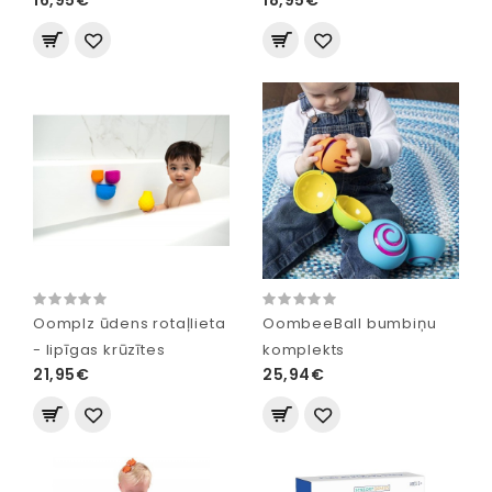
Oomplz ūdens rotaļlieta
OombeeBall bumbiņu
- lipīgas krūzītes
komplekts
21,95€
25,94€