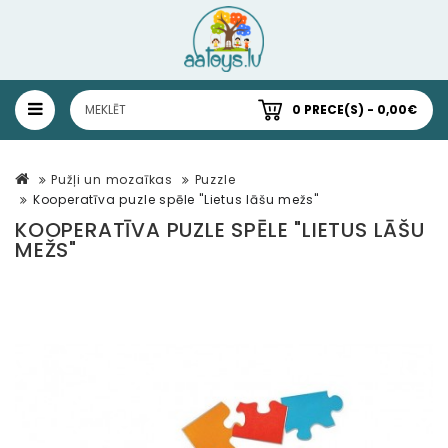
0 PRECE(S) - 0,00€
Pužļi un mozaīkas
Puzzle
Kooperatīva puzle spēle "Lietus lāšu mežs"
KOOPERATĪVA PUZLE SPĒLE "LIETUS LĀŠU
MEŽS"