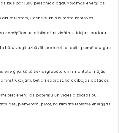
 kas kļūs par jūsu personīgo atjaunojamās enerģijas
as akumulators, ūdens sūknis klimata kontroles
na sarežģītas un atbilstošas ​​zinātnes idejas, padara
ai to būtu viegli uzbūvēt, padarot to ideāli piemērotu gan
les enerģija, kā tā tiek uzglabāta un izmantota mājās.
ar instrukcijām, bet arī saprast, kā darbojas dažādas
ksmi pret enerģijas patēriņu un vides aizsardzību.
bildes, piemēram, pētot, kā klimats ietekmē enerģijas