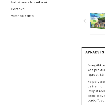
Lietošanas Noteikumi
Kontakti
Vietnes Karte
APRAKSTS
Enerģētika
kas prakti
izprast, k
Kā pārvērs
uz šiem un
ietilpst r
zāles pļāvē
padarīt sa