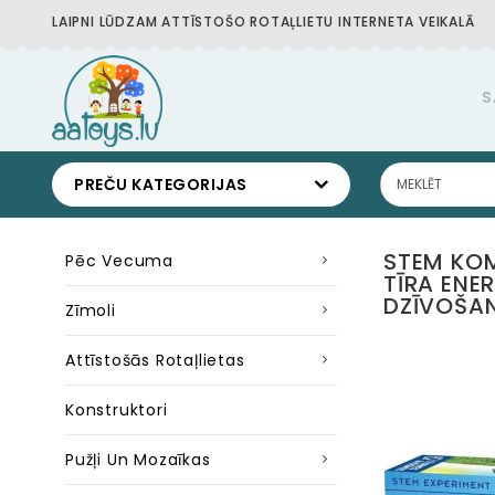
LAIPNI LŪDZAM ATTĪSTOŠO ROTAĻLIETU INTERNETA VEIKALĀ
S
PREČU KATEGORIJAS
STEM KOM
Pēc Vecuma
TĪRA ENE
DZĪVOŠA
Zīmoli
Attīstošās Rotaļlietas
Konstruktori
Pužļi Un Mozaīkas