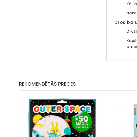
Kā i
Nāka
Drošība 
Droš
Kopš
pare
REKOMENDĒTĀS PRECES