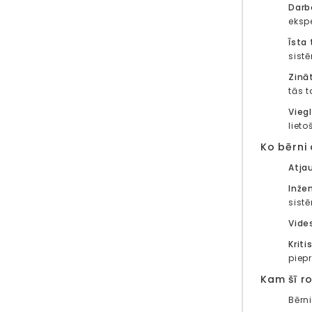
Darb
eksp
Īsta 
sistē
Zinā
tās 
Vieg
liet
Ko bērni
Atja
Inže
sistē
Vide
Krit
piep
Kam šī ro
Bērni