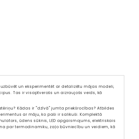
r uzbūvēt un eksperimentēt ar detalizētu mājas modeli,
pus. Tas ir visaptverošs un aizraujošs veids, kā
atēriņu? Kādas ir "dzīvā" jumta priekšrocības? Atbildes
rimentus ar māju, ko paši ir salikuši. Komplektā
umulators, ūdens sūknis, LED apgaismojums, elektriskais
uzzina par termodinamiku, zaļo būvniecību un veidiem, kā