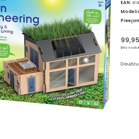
EAN:
81
Modeli
Pieeja
99,9
Bez nodo
Daudz