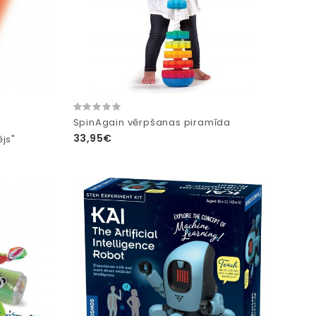
SpinAgain vērpšanas piramīda
33,95€
js"