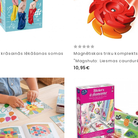
u krāsainās lēkāšanas somas
Magnētiskais triku komplekts
"Magshuto: Liesmas caurdurē
10,95€