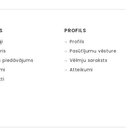
S
PROFILS
ji
Profils
ris
Pasūtījumu vēsture
s piedāvājums
Vēlmju saraksts
mi
Atteikumi
ti