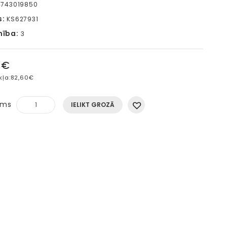
4743019850
s:
KS627931
mība:
3
5€
kļa:
82,60€
ums
IELIKT GROZĀ