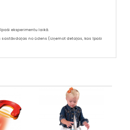
īpaši eksperimentu laikā.
kās sastāvdaļas no ūdens (izņemot detaļas, kas īpaši