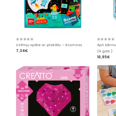
Uzlīmju spēle ar plakātu – Kosmoss
Apli bērn
7,34€
(4 gab.)
16,95€