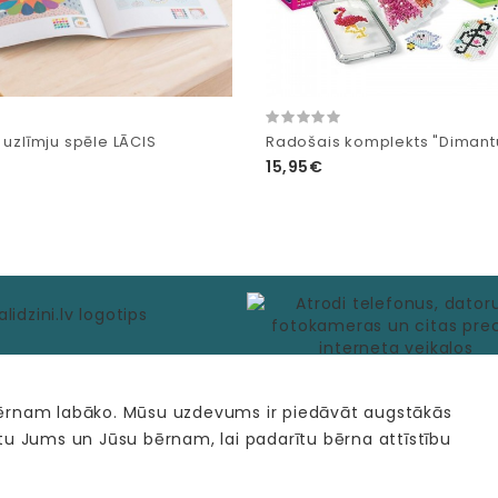
 uzlīmju spēle LĀCIS
Radošais komplekts "Dimant
15,95€
bērnam labāko. Mūsu uzdevums ir piedāvāt augstākās
tu Jums un Jūsu bērnam, lai padarītu bērna attīstību