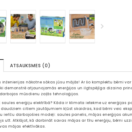
ATSAUKSMES (0)
s inženierijas nākotne sākas jūsu mājās! Ar šo komplektu bērni va
ski demonstrē atjaunojamās enerģijas un ilgtspējīga dizaina princi
ā darbojas mūsdienu zaļās tehnoloģijas.
t saules enerģiju elektrībā? Kāda ir klimata ietekme uz enerģijas p
 daudziem citiem jautājumiem kļūst skaidras, kad bērni veic ekspe
eālu ierīču darbojošies modeļi: saules panelis, mājas enerģijas ak
js utt. Atklājot, kā darbināt savas mājas ar tīru enerģiju, bērni 
vas mājas efektīvākas.