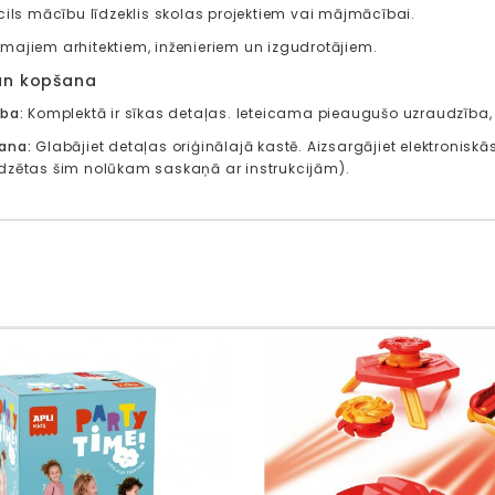
zcils mācību līdzeklis skolas projektiem vai mājmācībai.
majiem arhitektiem, inženieriem un izgudrotājiem.
un kopšana
ība:
Komplektā ir sīkas detaļas. Ieteicama pieaugušo uzraudzība, 
ana:
Glabājiet detaļas oriģinālajā kastē. Aizsargājiet elektronis
dzētas šim nolūkam saskaņā ar instrukcijām).