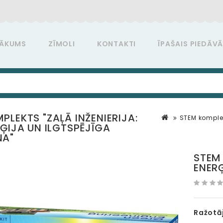
ĀKUMS
ZĪMOLI
KONTAKTI
ĪPAŠAIS PIEDĀV
PLEKTS "ZAĻĀ INŽENIERIJA:
STEM komplekt
RĢIJA UN ILGTSPĒJĪGA
NA"
STEM 
ENER
Ražotāj