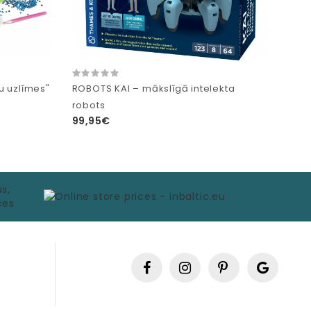
u uzlīmes"
ROBOTS KAI – mākslīgā intelekta
robots
99,95€