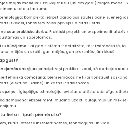
ojas mājas modelis:
Uzbūvējiet lielu (35 cm garu) mājas modeli,
erimentu rotaļu laukumu.
tehnoloģija:
Komplektā ietilpst darbojošs saules panelis, enerģij
mas izveidei, robotizēts zāles pļāvējs un citas lietas.
tne caur praktisku darbu:
Praktiski projekti un eksperimenti atdzīvi
taustāmas un saprotamas.
li uzbūvējama:
Lai gan sistēma ir detalizēta, tā ir izstrādāta tā, l
ošanai mājās un skolā. gan mājās, gan prezentācijām klasē.
 apgūst?
unojamās enerģijas principi:
viņi praktiski izprot, kā darbojas sau
niertehniskā domāšana:
bērni iemācās ne tikai konstruēt saskaņā 
mas (elektrība, ūdens) un kā tās ir savienotas.
s apziņa:
ilgtspējīgu tehnoloģiju ieviešana attīsta atbildīgu attie
iskā domāšana:
eksperimenti mudina uzdot jautājumus un meklēt at
rasījumu.
taļlieta ir īpaši piemērota?
em, kurus interesē inženierzinātnes, tehnoloģijas un vide.