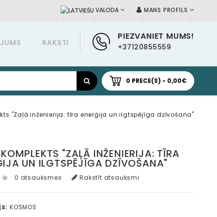
MANS PROFILS
VALODA
PIEZVANIET MUMS!
ĀJUMS
RAKSTI
+37120855559
0 PRECE(S) - 0,00€
s "Zaļā inženierija: tīra enerģija un ilgtspējīga dzīvošana"
KOMPLEKTS "ZAĻĀ INŽENIERIJA: TĪRA
ĢIJA UN ILGTSPĒJĪGA DZĪVOŠANA"
0 atsauksmes
Rakstīt atsauksmi
s:
KOSMOS