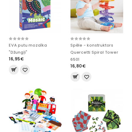
EVA putu mozaīka
Spēle - konstruktors
"Džungļi"
Quercetti Spiral Tower
16,95€
6501
16,80€