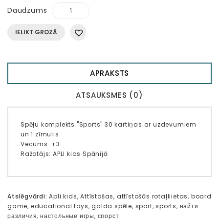
Daudzums
IELIKT GROZĀ
APRAKSTS
ATSAUKSMES (0)
Spēļu komplekts "Sports" 30 kartiņas ar uzdevumiem
un 1 zīmulis.
Vecums: +3
Ražotājs: APLI kids Spānijā
Atslēgvārdi:
Apli kids
,
Attīstošas
,
attīstošās rotaļliietas
,
board
game
,
educational toys
,
galda spēle
,
sport
,
sports
,
найти
различия
,
настольные игры
,
спорст