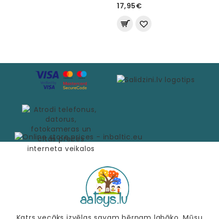
17,95€
Katrs vecāks izvēlas savam bērnam labāko. Mūsu