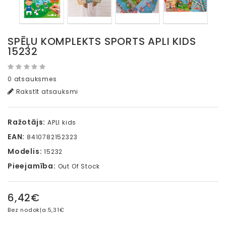
SPĒĻU KOMPLEKTS SPORTS APLI KIDS
15232
0 atsauksmes
Rakstīt atsauksmi
Ražotājs:
APLI kids
EAN:
8410782152323
Modelis:
15232
Pieejamība:
Out Of Stock
6,42€
Bez nodokļa:
5,31€