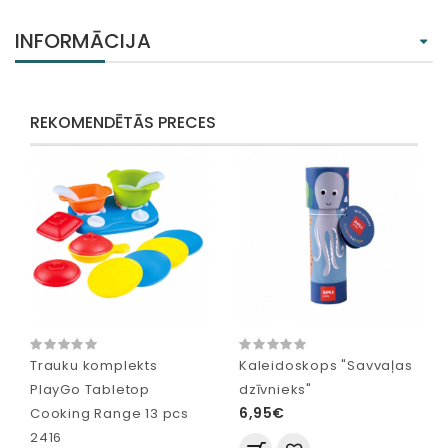
INFORMĀCIJA
REKOMENDĒTĀS PRECES
Trauku komplekts
Kaleidoskops "Savvaļas
PlayGo Tabletop
dzīvnieks"
6,95€
Cooking Range 13 pcs
2416