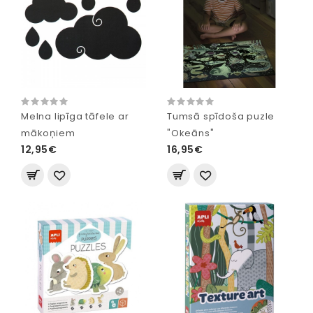
Melna lipīga tāfele ar
Tumsā spīdoša puzle
mākoņiem
"Okeāns"
12,95€
16,95€