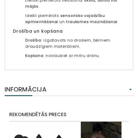
Lieliski piemērots lietošanai
skolā, darbā vai
mājās
.
Ideāli piemērots
sensorisko vajadzību
apmierināšanai
un
trauksmes mazināšanai
.
Drošība un kopšana
Drošība:
izgatavots no drošiem, bērniem
draudzīgiem materiāliem.
Kopšana:
noslaukiet ar mitru drānu.
INFORMĀCIJA
REKOMENDĒTĀS PRECES