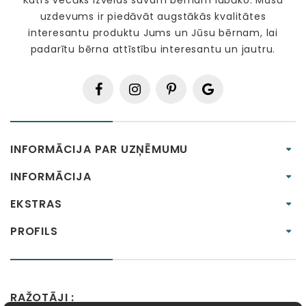
Katrs vecāks izvēlas savam bērnam labāko. Mūsu
uzdevums ir piedāvāt augstākās kvalitātes
interesantu produktu Jums un Jūsu bērnam, lai
padarītu bērna attīstību interesantu un jautru.
INFORMĀCIJA PAR UZŅĒMUMU
INFORMĀCIJA
EKSTRAS
PROFILS
RAŽOTĀJI :