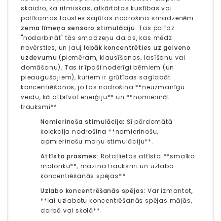
skaidro, ka ritmiskas, atkārtotas kustības vai
patīkamas taustes sajūtas nodrošina smadzenēm
zema līmeņa sensoro stimulāciju
. Tas palīdz
"nodarbināt" tās smadzeņu daļas, kas mēdz
novērsties, un ļauj
labāk koncentrēties uz galveno
uzdevumu
(piemēram, klausīšanos, lasīšanu vai
domāšanu). Tas ir īpaši noderīgi bērniem (un
pieaugušajiem), kuriem ir grūtības saglabāt
koncentrēšanos, jo tas nodrošina **neuzmanīgu
veidu, kā atbrīvot enerģiju** un **nomierināt
trauksmi**.
Nomierinoša stimulācija:
Šī pārdomātā
kolekcija nodrošina **nomierinošu,
apmierinošu maņu stimulāciju**.
Attīsta prasmes:
Rotaļlietas attīsta **smalko
motoriku**, mazina trauksmi un uzlabo
koncentrēšanās spējas**.
Uzlabo koncentrēšanās spējas:
Var izmantot,
**lai uzlabotu koncentrēšanās spējas mājās,
darbā vai skolā**.