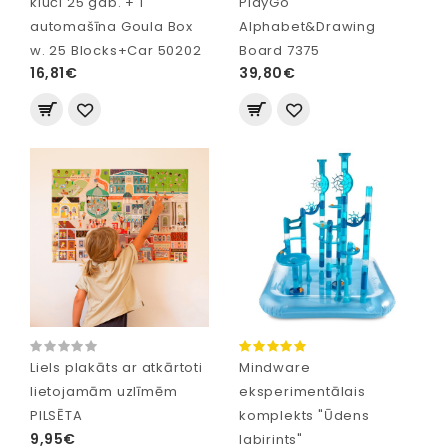
kluči 25 gab. + 1
PlayGo
automašīna Goula Box
Alphabet&Drawing
w. 25 Blocks+Car 50202
Board 7375
16,81€
39,80€
Liels plakāts ar atkārtoti
Mindware
lietojamām uzlīmēm
eksperimentālais
PILSĒTA
komplekts "Ūdens
9,95€
labirints"