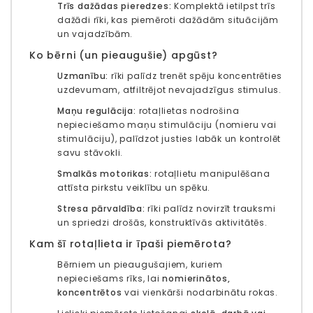
Trīs dažādas pieredzes:
Komplektā ietilpst trīs
dažādi rīki, kas piemēroti dažādām situācijām
un vajadzībām.
Ko bērni (un pieaugušie) apgūst?
Uzmanību:
rīki palīdz trenēt spēju koncentrēties
uzdevumam, atfiltrējot nevajadzīgus stimulus.
Maņu regulācija:
rotaļlietas nodrošina
nepieciešamo maņu stimulāciju (nomieru vai
stimulāciju), palīdzot justies labāk un kontrolēt
savu stāvokli.
Smalkās motorikas:
rotaļlietu manipulēšana
attīsta pirkstu veiklību un spēku.
Stresa pārvaldība:
rīki palīdz novirzīt trauksmi
un spriedzi drošās, konstruktīvās aktivitātēs.
Kam šī rotaļlieta ir īpaši piemērota?
Bērniem un pieaugušajiem, kuriem
nepieciešams rīks, lai
nomierinātos,
koncentrētos
vai vienkārši nodarbinātu rokas.