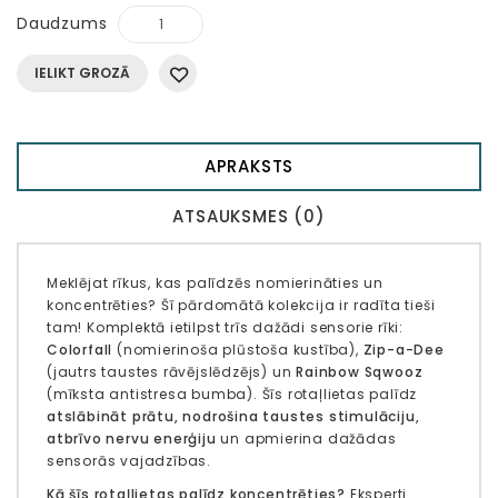
Daudzums
IELIKT GROZĀ
APRAKSTS
ATSAUKSMES (0)
Meklējat rīkus, kas palīdzēs nomierināties un
koncentrēties? Šī pārdomātā kolekcija ir radīta tieši
tam! Komplektā ietilpst trīs dažādi sensorie rīki:
Colorfall
(nomierinoša plūstoša kustība),
Zip-a-Dee
(jautrs taustes rāvējslēdzējs) un
Rainbow Sqwooz
(mīksta antistresa bumba). Šīs rotaļlietas palīdz
atslābināt prātu, nodrošina taustes stimulāciju,
atbrīvo nervu enerģiju
un apmierina dažādas
sensorās vajadzības.
Kā šīs rotaļlietas palīdz koncentrēties?
Eksperti