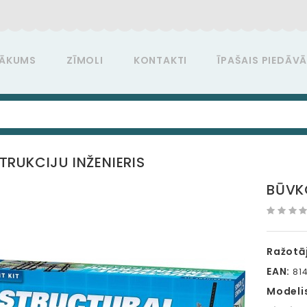
ĀKUMS
ZĪMOLI
KONTAKTI
ĪPAŠAIS PIEDĀV
RUKCIJU INŽENIERIS
BŪVK
Ražotāj
EAN:
814
Modeli