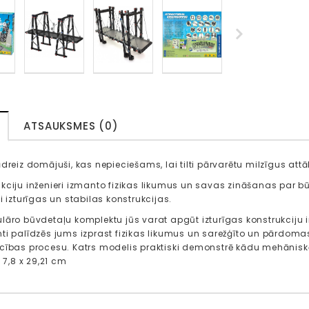
ATSAUKSMES (0)
ādreiz domājuši, kas nepieciešams, lai tilti pārvarētu milzīgus at
kciju inženieri izmanto fizikas likumus un savas zināšanas par 
i izturīgas un stabilas konstrukcijas.
lāro būvdetaļu komplektu jūs varat apgūt izturīgas konstrukciju
ti palīdzēs jums izprast fizikas likumus un sarežģīto un pārdomas 
cības procesu. Katrs modelis praktiski demonstrē kādu mehāniskās
x 7,8 x 29,21 cm