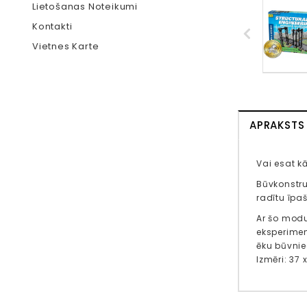
Lietošanas Noteikumi
Kontakti
Vietnes Karte
APRAKSTS
Vai esat k
Būvkonstru
radītu īpaš
Ar šo modu
eksperimen
ēku būvnie
Izmēri: 37 