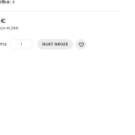
mība:
4
5€
kļa:
41,28€
ums
IELIKT GROZĀ