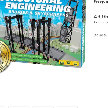
Pieeja
49,9
Bez nodo
Daudz