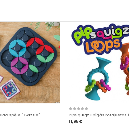
alda spēle "Twizzle"
PipSquigz lipīgās rotaļlietas
11,95€