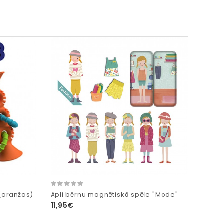
 (oranžas)
Apli bērnu magnētiskā spēle "Mode"
11,95€