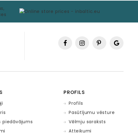
S
PROFILS
ji
Profils
ris
Pasūtījumu vēsture
s piedāvājums
Vēlmju saraksts
mi
Atteikumi