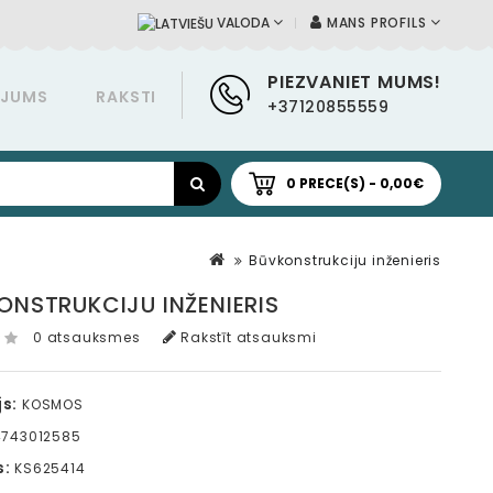
MANS PROFILS
VALODA
PIEZVANIET MUMS!
ĀJUMS
RAKSTI
+37120855559
0 PRECE(S) - 0,00€
Būvkonstrukciju inženieris
ONSTRUKCIJU INŽENIERIS
0 atsauksmes
Rakstīt atsauksmi
s:
KOSMOS
743012585
s:
KS625414