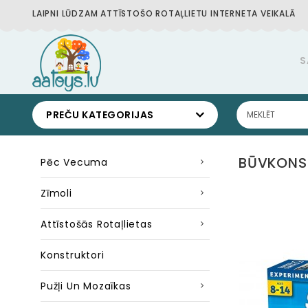
LAIPNI LŪDZAM ATTĪSTOŠO ROTAĻLIETU INTERNETA VEIKALĀ
S
PREČU KATEGORIJAS
BŪVKONST
Pēc Vecuma
Zīmoli
Attīstošās Rotaļlietas
Konstruktori
Pužļi Un Mozaīkas