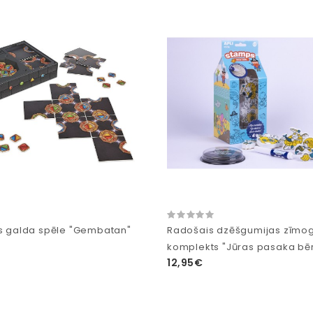
as galda spēle "Gembatan"
Radošais dzēšgumijas zīmo
komplekts "Jūras pasaka bē
12,95€