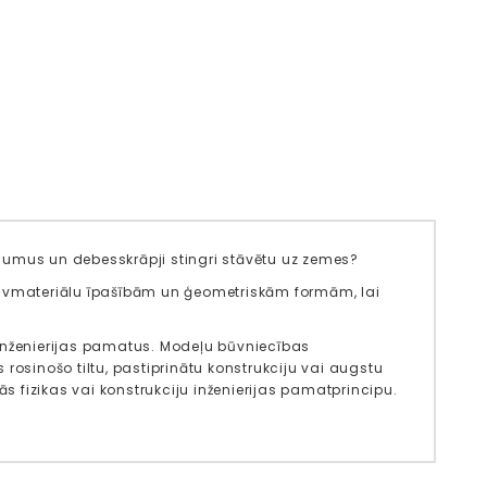
tālumus un debesskrāpji stingri stāvētu uz zemes?
būvmateriālu īpašībām un ģeometriskām formām, lai
 inženierijas pamatus. Modeļu būvniecības
rosinošo tiltu, pastiprinātu konstrukciju vai augstu
 fizikas vai konstrukciju inženierijas pamatprincipu.