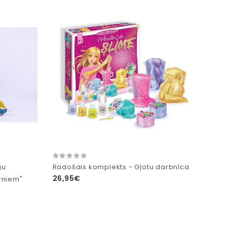
gu
Radošais komplekts - Gļotu darbnīca
26,95€
rniem"