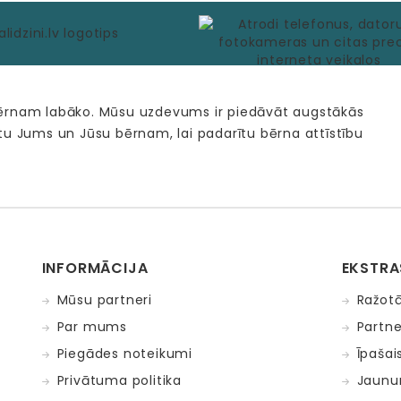
bērnam labāko. Mūsu uzdevums ir piedāvāt augstākās
tu Jums un Jūsu bērnam, lai padarītu bērna attīstību
INFORMĀCIJA
EKSTRA
Mūsu partneri
Ražotā
Par mums
Partne
Piegādes noteikumi
Īpašai
Privātuma politika
Jaunu