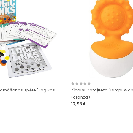
 domāšanas spēle "Loģikas
Zīdaiņu rotaļlieta "Dimpl Wob
(oranža)
12,95€