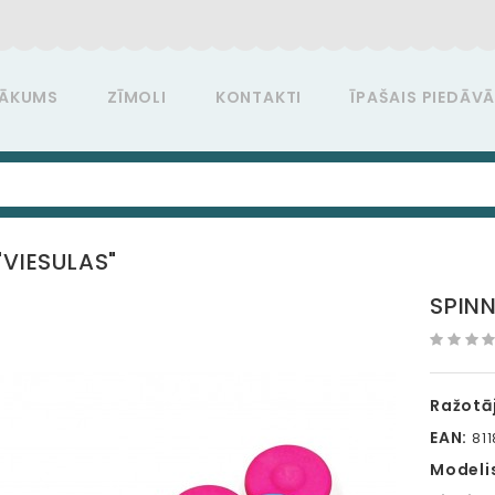
ĀKUMS
ZĪMOLI
KONTAKTI
ĪPAŠAIS PIEDĀV
"VIESULAS"
SPINN
Ražotāj
EAN:
811
Modeli