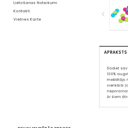
Lietošanas Noteikumi
Kontakti
Vietnes Karte
APRAKSTS
Dodiet sav
100% augst
meklētājs n
vienkārši 
neporainas 
Ar šiem āt