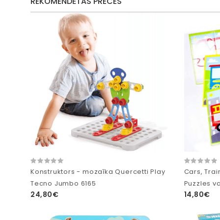
REKOMENDĒTĀS PRECES
Konstruktors - mozaīka Quercetti Play
Cars, Tra
Tecno Jumbo 6165
Puzzles v
24,80€
14,80€