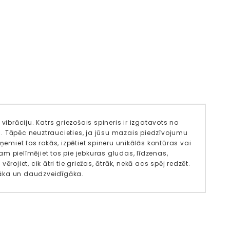
brāciju. Katrs griezošais spineris ir izgatavots no
. Tāpēc neuztraucieties, ja jūsu mazais piedzīvojumu
ņemiet tos rokās, izpētiet spineru unikālās kontūras vai
m pielīmējiet tos pie jebkuras gludas, līdzenas,
ojiet, cik ātri tie griežas, ātrāk, nekā acs spēj redzēt.
ntāka un daudzveidīgāka.