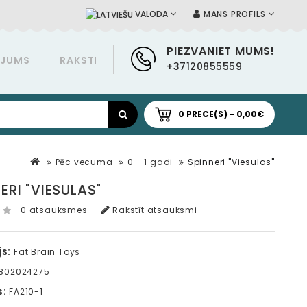
MANS PROFILS
VALODA
PIEZVANIET MUMS!
ĀJUMS
RAKSTI
+37120855559
0 PRECE(S) - 0,00€
Pēc vecuma
0 - 1 gadi
Spinneri "Viesulas"
ERI "VIESULAS"
0 atsauksmes
Rakstīt atsauksmi
s:
Fat Brain Toys
802024275
s:
FA210-1