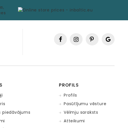
S
PROFILS
ji
Profils
ris
Pasūtījumu vēsture
s piedāvājums
Vēlmju saraksts
mi
Atteikumi