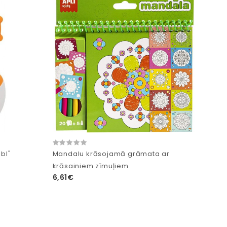
bl"
Mandalu krāsojamā grāmata ar
krāsainiem zīmuļiem
6,61€