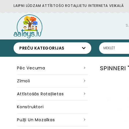
LAIPNI LŪDZAM ATTĪSTOŠO ROTAĻLIETU INTERNETA VEIKALĀ
S
PREČU KATEGORIJAS
SPINNERI 
Pēc Vecuma
Zīmoli
Attīstošās Rotaļlietas
Konstruktori
Pužļi Un Mozaīkas