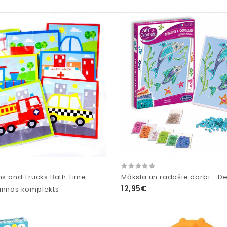
ins and Trucks Bath Time
Māksla un radošie darbi - Del
12,95€
annas komplekts