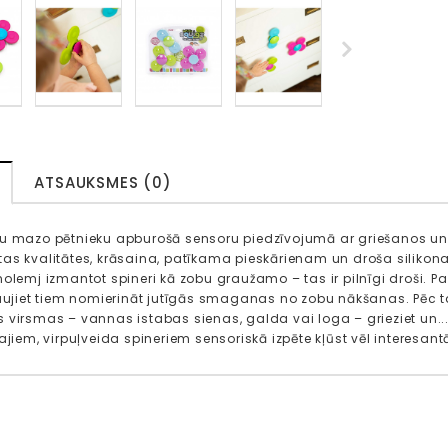
ATSAUKSMES (0)
u mazo pētnieku apburošā sensoru piedzīvojumā ar griešanos un vi
as kvalitātes, krāsaina, patīkama pieskārienam un droša silikona
olemj izmantot spineri kā zobu graužamo – tas ir pilnīgi droši. Pa
ļaujiet tiem nomierināt jutīgās smaganas no zobu nākšanas. Pēc ta
virsmas – vannas istabas sienas, galda vai loga – grieziet un... vēr
rajiem, virpuļveida spineriem sensoriskā izpēte kļūst vēl interesa