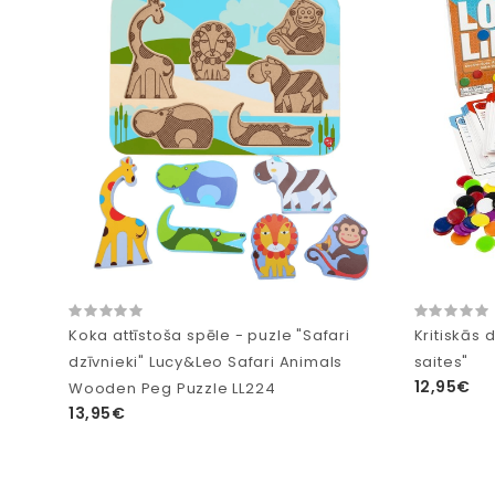
Koka attīstoša spēle - puzle "Safari
Kritiskās
dzīvnieki" Lucy&Leo Safari Animals
saites"
12,95€
Wooden Peg Puzzle LL224
13,95€