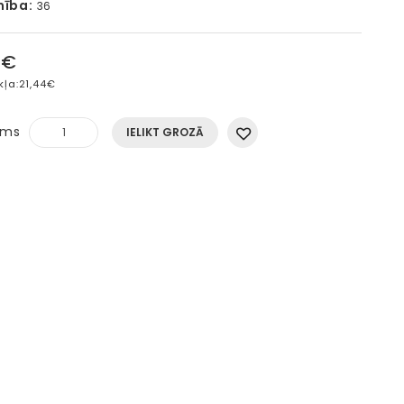
mība:
36
4€
kļa:
21,44€
ums
IELIKT GROZĀ