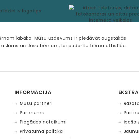
bērnam labāko. Mūsu uzdevums ir piedāvāt augstākās
tu Jums un Jūsu bērnam, lai padarītu bērna attīstību
INFORMĀCIJA
EKSTRA
Mūsu partneri
Ražotā
Par mums
Partne
Piegādes noteikumi
Īpašai
Privātuma politika
Jaunu