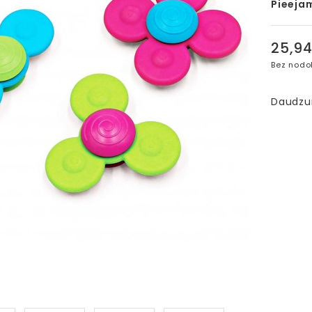
Pieeja
25,9
Bez nodo
Daudz