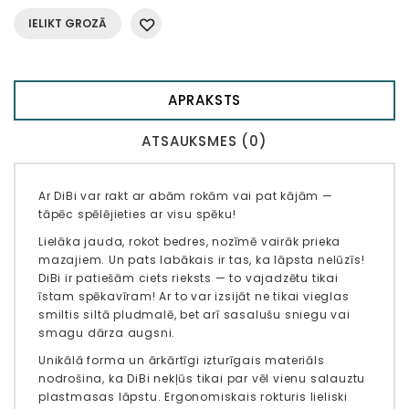
IELIKT GROZĀ
APRAKSTS
ATSAUKSMES (0)
Ar DiBi var rakt ar abām rokām vai pat kājām —
tāpēc spēlējieties ar visu spēku!
Lielāka jauda, ​​rokot bedres, nozīmē vairāk prieka
mazajiem. Un pats labākais ir tas, ka lāpsta nelūzīs!
DiBi ir patiešām ciets rieksts — to vajadzētu tikai
īstam spēkavīram! Ar to var izsijāt ne tikai vieglas
smiltis siltā pludmalē, bet arī sasalušu sniegu vai
smagu dārza augsni.
Unikālā forma un ārkārtīgi izturīgais materiāls
nodrošina, ka DiBi nekļūs tikai par vēl vienu salauztu
plastmasas lāpstu. Ergonomiskais rokturis lieliski