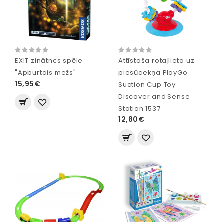
EXIT zinātnes spēle
Attīstoša rotaļlieta uz
"Apburtais mežs"
piesūcekņa PlayGo
15,95€
Suction Cup Toy
Discover and Sense
Station 1537
12,80€