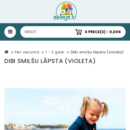
0 PRECE(S) - 0,00€
Pēc vecuma
1 - 2 gadi
DiBi smilšu lāpsta (violeta)
DIBI SMILŠU LĀPSTA (VIOLETA)