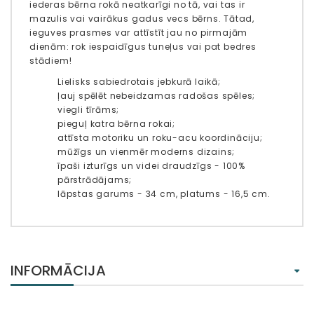
iederas bērna rokā neatkarīgi no tā, vai tas ir
mazulis vai vairākus gadus vecs bērns. Tātad,
ieguves prasmes var attīstīt jau no pirmajām
dienām: rok iespaidīgus tuneļus vai pat bedres
stādiem!
Lielisks sabiedrotais jebkurā laikā;
ļauj spēlēt nebeidzamas radošas spēles;
viegli tīrāms;
pieguļ katra bērna rokai;
attīsta motoriku un roku-acu koordināciju;
mūžīgs un vienmēr moderns dizains;
īpaši izturīgs un videi draudzīgs - 100%
pārstrādājams;
lāpstas garums - 34 cm, platums - 16,5 cm.
INFORMĀCIJA