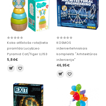
Koka attīstoša rotaļlieta
KOSMOS
piramīda Lucy&Leo
inženiertehniskais
Pyramid Cat/Tiger LL153
komplekts "Arhitektūras
5,84€
inženierija"
46,95€