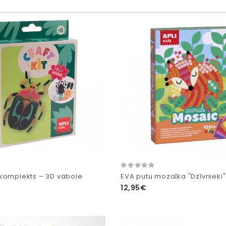
komplekts – 3D vabole
EVA putu mozaīka "Dzīvnieki"
12,95€