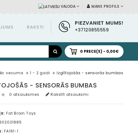
MANS PROFILS
VALODA
PIEZVANIET MUMS!
ĀJUMS
RAKSTI
+37120855559
0 PRECE(S) - 0,00€
Pēc vecuma
1 - 2 gadi
Izglītojošās - sensorās bumbas
ĪTOJOŠĀS - SENSORĀS BUMBAS
0 atsauksmes
Rakstīt atsauksmi
s:
Fat Brain Toys
802021885
s:
FA161-1