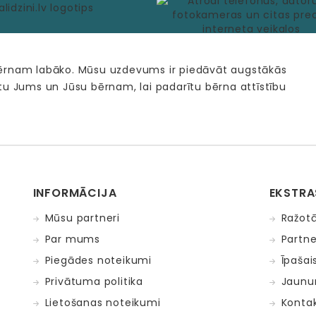
bērnam labāko. Mūsu uzdevums ir piedāvāt augstākās
tu Jums un Jūsu bērnam, lai padarītu bērna attīstību
INFORMĀCIJA
EKSTRA
Mūsu partneri
Ražotā
Par mums
Partne
Piegādes noteikumi
Īpašai
Privātuma politika
Jaunu
Lietošanas noteikumi
Kontak