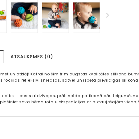
ATSAUKSMES (0)
iemet un atklāj! Katrai no šīm trim augstas kvalitātes silikona bum
ās rociņas refleksīvi sniedzas, satver un izpēta pievilcīgās siliko
s notiek... ausis atdzīvojas, prāti valda patīkamā pārsteigumā, 
aplašiniet sava bērna rotaļu ekspedīcijas ar aizraujošajām vie