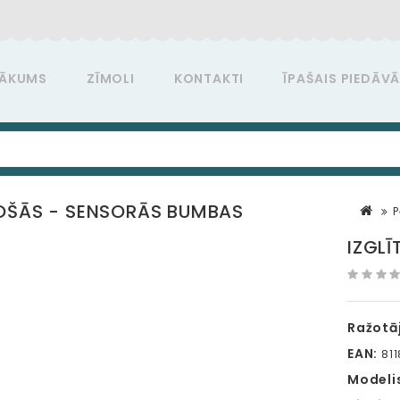
ĀKUMS
ZĪMOLI
KONTAKTI
ĪPAŠAIS PIEDĀV
OŠĀS - SENSORĀS BUMBAS
IZGL
Ražotāj
EAN:
811
Modeli