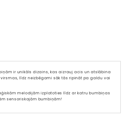
biņām ir unikāls dizains, kas aizrauj acis un atslābina
na virsmas, līdz neizbēgami sāk tās ripināt pa galdu vai
maģiskām melodijām izplatoties līdz ar katru bumbiņas
dajām sensoriskajām bumbiņām!