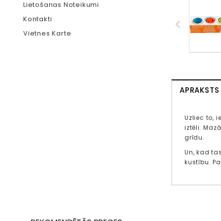
Lietošanas Noteikumi
Kontakti
Vietnes Karte
APRAKSTS
Uzliec to, 
iztēli. Maz
grīdu.
Un, kad ta
kustību. P