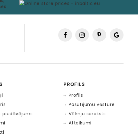
S
PROFILS
ji
Profils
ris
Pasūtījumu vēsture
s piedāvājums
Vēlmju saraksts
mi
Atteikumi
ti