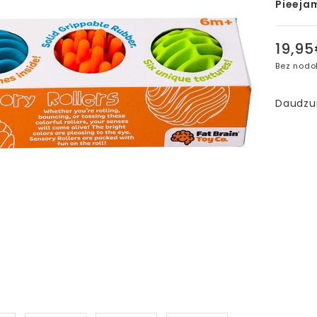
Pieeja
19,9
Bez nodo
Daudz