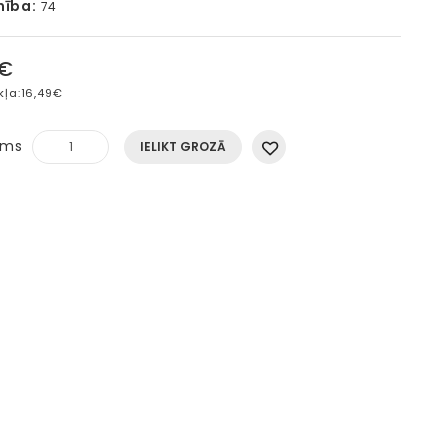
mība:
74
5€
kļa:
16,49€
ums
IELIKT GROZĀ