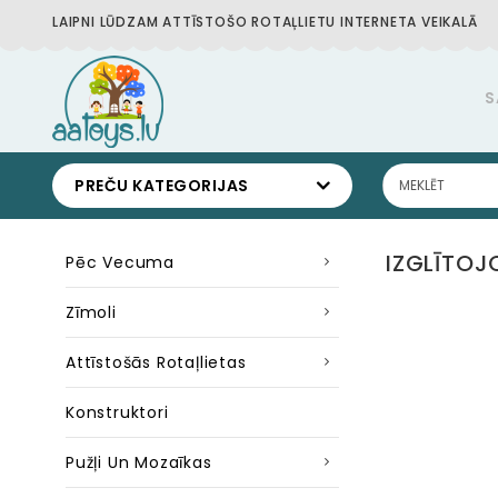
LAIPNI LŪDZAM ATTĪSTOŠO ROTAĻLIETU INTERNETA VEIKALĀ
S
PREČU KATEGORIJAS
IZGLĪTOJ
Pēc Vecuma
Zīmoli
Attīstošās Rotaļlietas
Konstruktori
Pužļi Un Mozaīkas