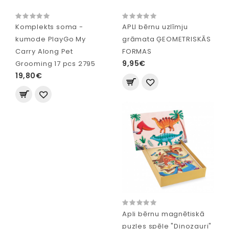
Komplekts soma -
APLI bērnu uzlīmju
kumode PlayGo My
grāmata ĢEOMETRISKĀS
Carry Along Pet
FORMAS
9,95€
Grooming 17 pcs 2795
19,80€
Apli bērnu magnētiskā
puzles spēle "Dinozauri"