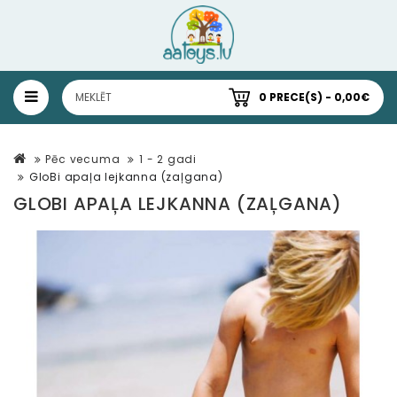
0 PRECE(S) - 0,00€
Pēc vecuma
1 - 2 gadi
GloBi apaļa lejkanna (zaļgana)
GLOBI APAĻA LEJKANNA (ZAĻGANA)