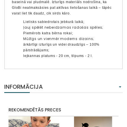
baseinā vai pludmalē.
Izturīgs materiāls
nodrošina, ka
GloBi neatmaksāsies pat aktīvas lietošanas laikā – tāpēc
varat liet tik daudz, cik sirds kāro.
Lielisks sabiedrotais jebkurā laikā;
ļauj spēlēt nebeidzamas radošas spēles;
Piemērots katra bērna rokai;
Mūžīgs un vienmēr moderns dizains;
ārkārtīgi izturīgs un videi draudzīgs – ​​100%
pārstrādājams;
lejkannas platums - 20 cm, tilpums - 2 l.
INFORMĀCIJA
REKOMENDĒTĀS PRECES