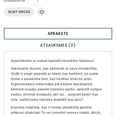
Daudzums
IELIKT GROZĀ
APRAKSTS
ATSAUKSMES (0)
Iepazīstieties ar nekad iepriekš neredzētu lejkannu!
Interesants dizains, kas pārsteidz ar savu vienkāršību.
GloBi ir viegli piepildīt ar ūdeni (vai smiltīm!), un ovālā
forma ir paredzēta tiem, kas nevēlas izliet ne piles.
Ergonomiskais rokturis
dod pat pašiem mazākajiem
bērniem iespēju paveikt nopietnu darbu: aplaistīt sulīgus
ziedus, mitrināt izslāpušu zāli vai... aizpildīt bedri! Kas
zina, varbūt jums izdosies piepildīt visu jūru?
Klasiska rotaļlieta, kas ir lieliski piemērota gandrīz
jebkurai situācijai! To var izmantot vannas istabā, dārzā,