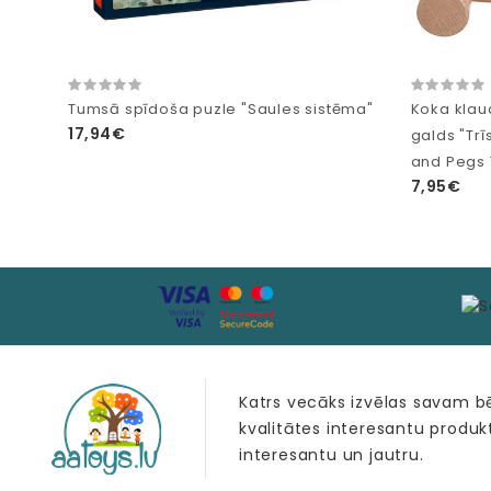
Tumsā spīdoša puzle "Saules sistēma"
Koka klau
17,94€
galds "Tr
and Pegs 
7,95€
Katrs vecāks izvēlas savam 
kvalitātes interesantu produk
interesantu un jautru.