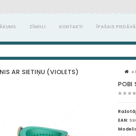
ĀKUMS
ZĪMOLI
KONTAKTI
ĪPAŠAIS PIEDĀV
NIS AR SIETIŅU (VIOLETS)
POBI 
Ražotāj
EAN:
59
Modeli