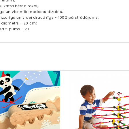
i tīrāms;
ļ katra bērna rokai;
gs un vienmēr moderns dizains;
i izturīgs un videi draudzīgs - 100% pārstrādājams;
a diametrs - 20 cm;
a tilpums - 2 l.