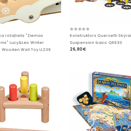
ka rotaļlieta "Ziemas
Konstruktors Quercetti Skyrai
ums" Lucy&Leo Winter
Suspension basic Q6630
26,80€
 Wooden Wall Toy LL239