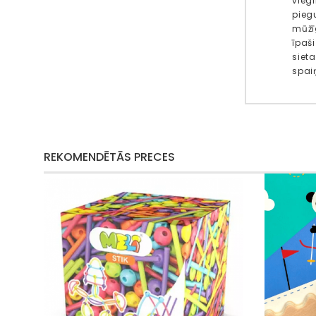
viegl
piegu
mūžī
īpaš
siet
spaiņ
REKOMENDĒTĀS PRECES