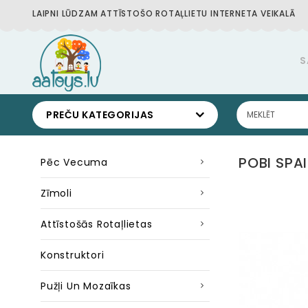
LAIPNI LŪDZAM ATTĪSTOŠO ROTAĻLIETU INTERNETA VEIKALĀ
S
PREČU KATEGORIJAS
POBI SPAI
Pēc Vecuma
Zīmoli
Attīstošās Rotaļlietas
Konstruktori
Pužļi Un Mozaīkas