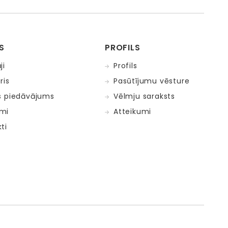
S
PROFILS
ji
Profils
ris
Pasūtījumu vēsture
s piedāvājums
Vēlmju saraksts
mi
Atteikumi
ti