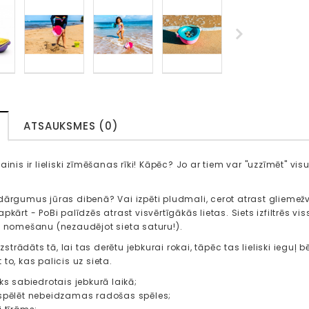
ATSAUKSMES (0)
ainis ir lieliski zīmēšanas rīki! Kāpēc? Jo ar tiem var "uzzīmēt" v
dārgumus jūras dibenā? Vai izpēti pludmali, cerot atrast gliemežv
pkārt - PoBi palīdzēs atrast visvērtīgākās lietas. Siets izfiltrēs v
a nomešanu (nezaudējot sieta saturu!).
 izstrādāts tā, lai tas derētu jebkurai rokai, tāpēc tas lieliski ieguļ
to, kas palicis uz sieta.
sks sabiedrotais jebkurā laikā;
 spēlēt nebeidzamas radošas spēles;