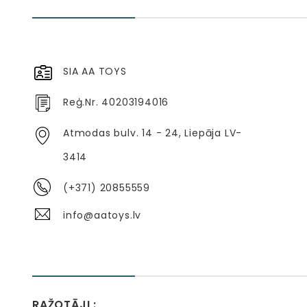
SIA AA TOYS
Reģ.Nr. 40203194016
Atmodas bulv. 14 - 24, Liepāja LV-
3414
(+371) 20855559
info@aatoys.lv
RAŽOTĀJI :