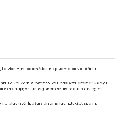
isu, ko vien vari iedomāties no pludmales vai dārza
ākus? Vai varbūt pētāt to, kas paslēpts smiltīs? Rūpīgi
issīkākās daļiņas, un ergonomiskais rokturis atvieglos
 bērna plaukstā. Īpašais dizains ļauj iztukšot spaini,