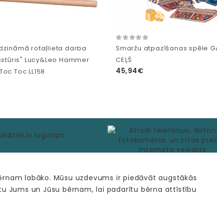
dzināmā rotaļlieta darba
Smaržu atpazīšanas spēle G
īsstūris" Lucy&Leo Hammer
CEĻŠ
45,94€
Toc Toc LL158
bērnam labāko. Mūsu uzdevums ir piedāvāt augstākās
tu Jums un Jūsu bērnam, lai padarītu bērna attīstību