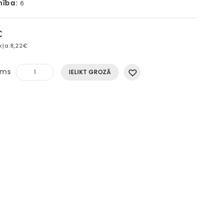
mība:
6
€
kļa:
8,22€
ums
IELIKT GROZĀ