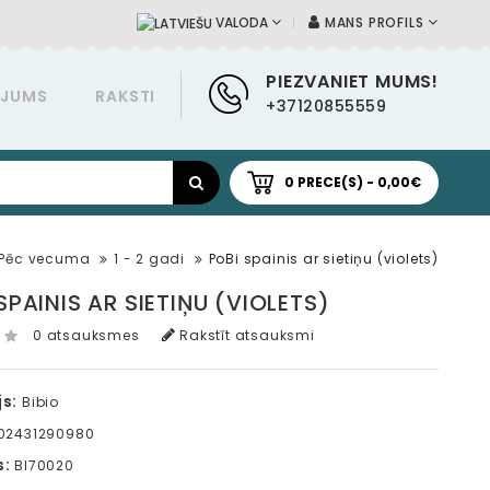
MANS PROFILS
VALODA
PIEZVANIET MUMS!
ĀJUMS
RAKSTI
+37120855559
0 PRECE(S) - 0,00€
Pēc vecuma
1 - 2 gadi
PoBi spainis ar sietiņu (violets)
SPAINIS AR SIETIŅU (VIOLETS)
0 atsauksmes
Rakstīt atsauksmi
s:
Bibio
02431290980
s:
BI70020