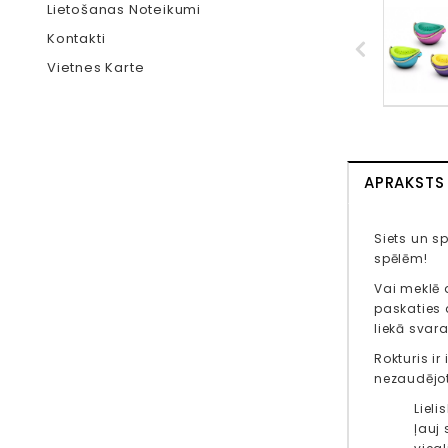
Lietošanas Noteikumi
Kontakti
Vietnes Karte
APRAKSTS
Siets un sp
spēlēm!
Vai meklē 
paskaties a
liekā svar
Rokturis ir
nezaudējot 
Lieli
ļauj