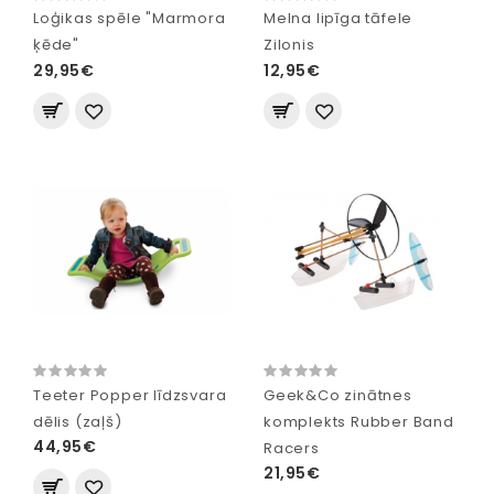
Loģikas spēle "Marmora
Melna lipīga tāfele
ķēde"
Zilonis
29,95€
12,95€
Teeter Popper līdzsvara
Geek&Co zinātnes
dēlis (zaļš)
komplekts Rubber Band
44,95€
Racers
21,95€