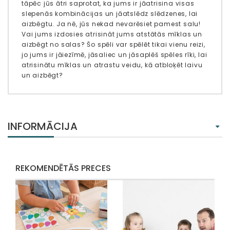
tāpēc jūs ātri saprotat, ka jums ir jāatrisina visas
slepenās kombinācijas un jāatslēdz slēdzenes, lai
aizbēgtu. Ja nē, jūs nekad nevarēsiet pamest salu!
Vai jums izdosies atrisināt jums atstātās mīklas un
aizbēgt no salas? Šo spēli var spēlēt tikai vienu reizi,
jo jums ir jāiezīmē, jāsaliec un jāsaplēš spēles rīki, lai
atrisinātu mīklas un atrastu veidu, kā atbloķēt laivu
un aizbēgt?
INFORMĀCIJA
REKOMENDĒTĀS PRECES