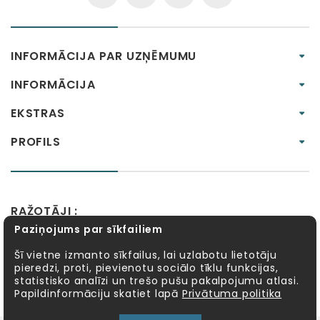
INFORMĀCIJA PAR UZŅĒMUMU
INFORMĀCIJA
EKSTRAS
PROFILS
RAŽOTĀJI :
Paziņojums par sīkfailiem
Alexander Toys
APLI kids
Bibio
EBULOBO
Fat Brain Toys
Goula
KOSMOS
Lucy&Leo
Šī vietne izmanto sīkfailus, lai uzlabotu lietotāju
pieredzi, proti, pievienotu sociālo tīklu funkcijas,
Meadow Kids
MELI
MillaMinis
Mindware
statistisko analīzi un trešo pušu pakalpojumu atlasi.
Möbi
PlayGo
Quercetti
Sentosphère
Papildinformāciju skatiet lapā
Privātuma politika