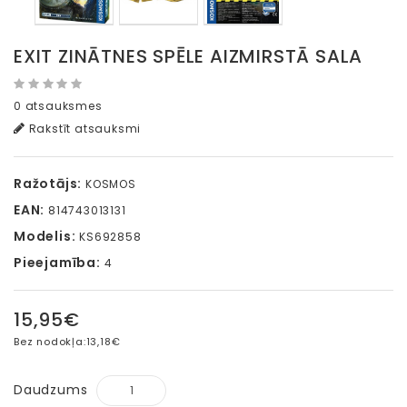
EXIT ZINĀTNES SPĒLE AIZMIRSTĀ SALA
0 atsauksmes
Rakstīt atsauksmi
Ražotājs:
KOSMOS
EAN:
814743013131
Modelis:
KS692858
Pieejamība:
4
15,95€
Bez nodokļa:
13,18€
Daudzums