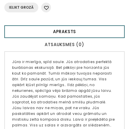
IELIKT GROZĀ
APRAKSTS
ATSAUKSMES (0)
Jūra ir mierīga, spīd saule. Jūs atrodaties perfektā
burāšanas ekskursijā. Bet pēkšņi pie horizonta jūs
kaut ko pamanāt. Tumši mākoņi tuvojas neparasti
ātri. Drīz saule pazūd, un jūs ieskauj tumsa. Viss
apkārt kļūst pilnīgi mierīgs… līdz pēkšņi, no
nekurienes, spēcīga vēja brāzma apgāž jūsu laivu.
Jūs zaudējat samaņu. Kad pamostaties, jūs
saprotat, ka atrodaties melnā smilšu pludmalē. ​​
Jūsu laivas nav ne miņas, pat ne vraku. Jūs
paskatāties apkārt un atrodat vecu grāmatu un
mistisku zelta kompasa disku. Laiva ir pieķēdēta pie
palmas. Viss uz salas ir aizsargāts ar slēdzenēm…