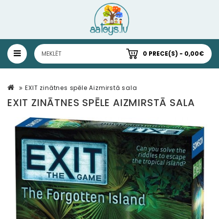
0 PRECE(S) - 0,00€
EXIT zinātnes spēle Aizmirstā sala
EXIT ZINĀTNES SPĒLE AIZMIRSTĀ SALA