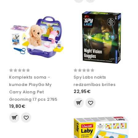
Komplekts soma -
Spy Labs nakts
kumode PlayGo My
redzamības brilles
22,95€
Carry Along Pet
Grooming 17 pcs 2795
19,80€