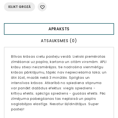
IELIKT GROZĀ
APRAKSTS
ATSAUKSMES (0)
Blīvas krāsas cietu pasteļu veidā. Lieliski piemērotas
zīmēšanai uz papīra, kartona un citām virsmām. APLI
krāsu stieņi neizsmērējas; tie nodrošina vienmērīgu
krāsas pārklājumu, tāpēc nav nepieciešama laka; un
ātri žūst, mazāk nekā 3 minūtēs. Spilgtas un
intensīvas krāsas. Atkarībā no spiediena stipruma
var panākt dažādus efektus: viegls spiediens -
krītiņu efekts; spēcīgs spiediens - guašas efekts. Pēc
zīmējuma pabeigšanas tas neplaisā un papīrs
saglabājas elastīgs. Nesatur šķīdinātājus. Super
pasteļi!