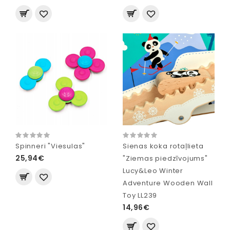
Spinneri "Viesulas"
Sienas koka rotaļlieta
25,94€
"Ziemas piedzīvojums"
Lucy&Leo Winter
Adventure Wooden Wall
Toy LL239
14,96€