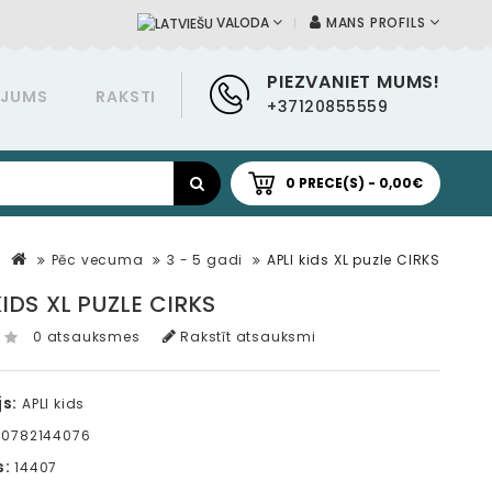
MANS PROFILS
VALODA
PIEZVANIET MUMS!
ĀJUMS
RAKSTI
+37120855559
0 PRECE(S) - 0,00€
Pēc vecuma
3 - 5 gadi
APLI kids XL puzle CIRKS
KIDS XL PUZLE CIRKS
0 atsauksmes
Rakstīt atsauksmi
s:
APLI kids
0782144076
s:
14407