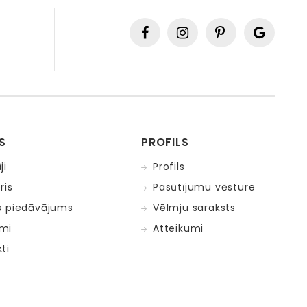
S
PROFILS
ji
Profils
ris
Pasūtījumu vēsture
s piedāvājums
Vēlmju saraksts
mi
Atteikumi
ti