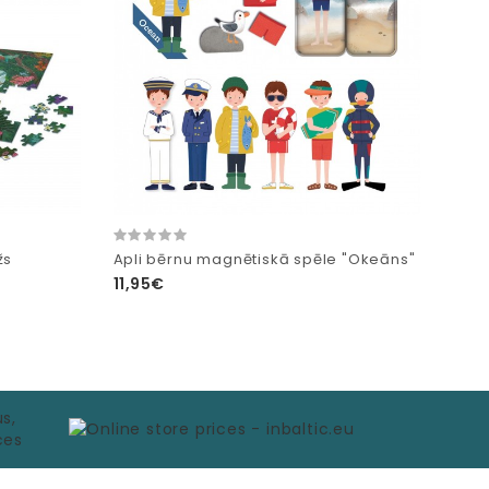
žs
Apli bērnu magnētiskā spēle "Okeāns"
11,95€