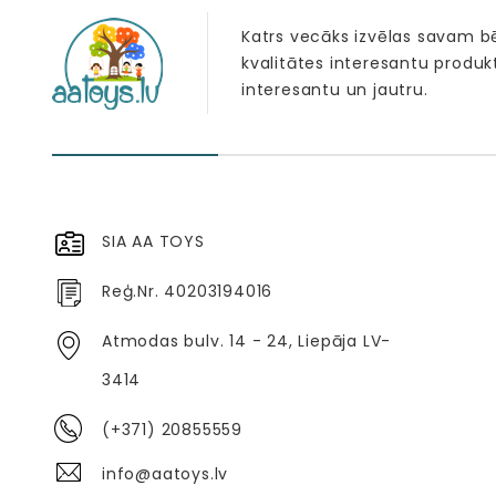
Katrs vecāks izvēlas savam 
kvalitātes interesantu produk
interesantu un jautru.
SIA AA TOYS
Reģ.Nr. 40203194016
Atmodas bulv. 14 - 24, Liepāja LV-
3414
(+371) 20855559
info@aatoys.lv