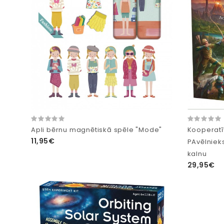
Apli bērnu magnētiskā spēle "Mode"
Kooperatī
11,95€
PAvēlnieks
kalnu
29,95€