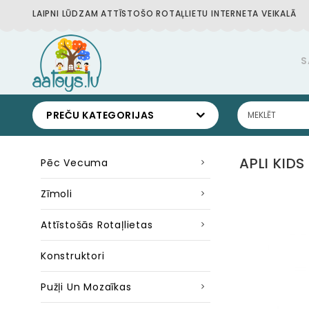
LAIPNI LŪDZAM ATTĪSTOŠO ROTAĻLIETU INTERNETA VEIKALĀ
S
PREČU KATEGORIJAS
APLI KIDS
Pēc Vecuma
Zīmoli
Attīstošās Rotaļlietas
Konstruktori
Pužļi Un Mozaīkas