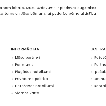
bērnam labāko. Mūsu uzdevums ir piedāvāt augstākās
tu Jums un Jūsu bērnam, lai padarītu bērna attīstību
INFORMĀCIJA
EKSTRA
Mūsu partneri
Ražotā
Par mums
Partne
Piegādes noteikumi
Īpašai
Privātuma politika
Jaunu
Lietošanas noteikumi
Kontak
Vietnes karte