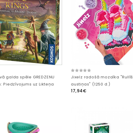
vā galda spēle GREDZENU
Jixelz radošā mozaīka "Rullīš
: Piedzīvojums uz Likteņa
austiņas" (1250 d.)
17,94€