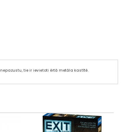
epazustu, tie ir ievietoti ērtā metāla kastītē.