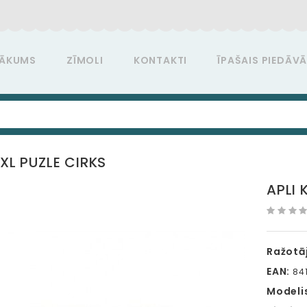
ĀKUMS
ZĪMOLI
KONTAKTI
ĪPAŠAIS PIEDĀV
 XL PUZLE CIRKS
APLI 
Ražotāj
EAN:
841
Modeli