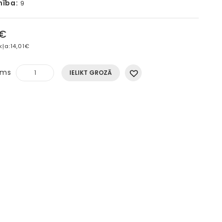
mība:
9
5€
kļa:
14,01€
ums
IELIKT GROZĀ