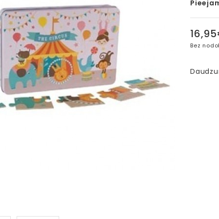
Pieeja
16,9
Bez nodo
Daudz