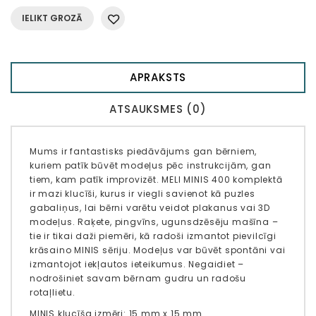
IELIKT GROZĀ
APRAKSTS
ATSAUKSMES (0)
Mums ir fantastisks piedāvājums gan bērniem,
kuriem patīk būvēt modeļus pēc instrukcijām, gan
tiem, kam patīk improvizēt. MELI MINIS 400 komplektā
ir mazi klucīši, kurus ir viegli savienot kā puzles
gabaliņus, lai bērni varētu veidot plakanus vai 3D
modeļus. Raķete, pingvīns, ugunsdzēsēju mašīna –
tie ir tikai daži piemēri, kā radoši izmantot pievilcīgi
krāsaino MINIS sēriju. Modeļus var būvēt spontāni vai
izmantojot iekļautos ieteikumus. Negaidiet –
nodrošiniet savam bērnam gudru un radošu
rotaļlietu.
MINIS klucīša izmēri: 15 mm x 15 mm.