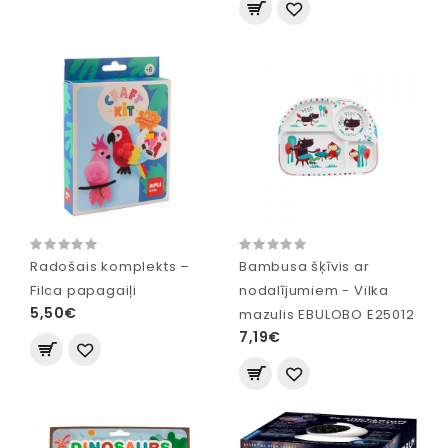
Radošais komplekts –
Bambusa šķīvis ar
Filca papagaiļi
nodalījumiem - Vilka
5,50€
mazulis EBULOBO E25012
7,19€