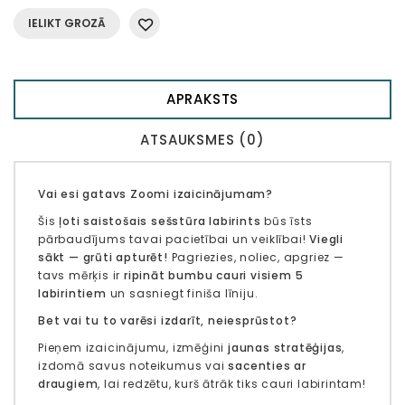
IELIKT GROZĀ
APRAKSTS
ATSAUKSMES (0)
Vai esi gatavs Zoomi izaicinājumam?
Šis
ļoti saistošais sešstūra labirints
būs īsts
pārbaudījums tavai pacietībai un veiklībai!
Viegli
sākt — grūti apturēt!
Pagriezies, noliec, apgriez —
tavs mērķis ir
ripināt bumbu cauri visiem 5
labirintiem
un sasniegt finiša līniju.
Bet vai tu to varēsi izdarīt, neiesprūstot?
Pieņem izaicinājumu, izmēģini
jaunas stratēģijas
,
izdomā savus noteikumus vai
sacenties ar
draugiem
, lai redzētu, kurš ātrāk tiks cauri labirintam!