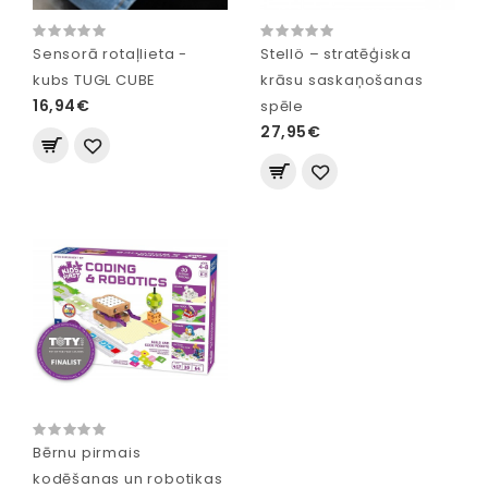
Sensorā rotaļlieta -
Stellö – stratēģiska
kubs TUGL CUBE
krāsu saskaņošanas
16,94€
spēle
27,95€
Bērnu pirmais
kodēšanas un robotikas