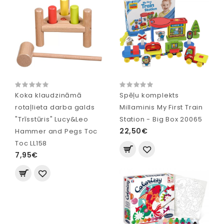
Koka klaudzināmā
Spēļu komplekts
rotaļlieta darba galds
Millaminis My First Train
"Trīsstūris" Lucy&Leo
Station - Big Box 20065
22,50€
Hammer and Pegs Toc
Toc LL158
7,95€