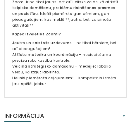
Zoomi ir ne tikai jautrs, bet arī lielisks veids, kā attīstīt
telpisko domāšanu, problēmu risināšanas prasmes
un pacietību
. Ideāli piemērots gan bērniem, gan
pieaugušajiem, kas meklē **jautru, bet izaicinošu
aktivitāti**.
Kāpēc izvēlēties Zoomi?
Jautrs un saistošs uzdevums
– ne tikai bērniem, bet
arī pieaugušajiem!
Attīsta motoriku un koordināciju
– nepieciešama
precīza roku kustību kontrole.
Veicina stratēģisko domāšanu
– meklējiet labāko
veidu, kā izkļūt labirintā.
Lieliski piemērots ceļojumiem!
– kompaktais izmērs
ļauj spēlēt jebkur.
INFORMĀCIJA