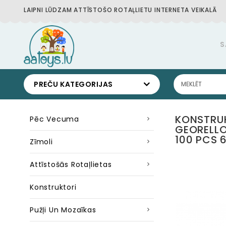
LAIPNI LŪDZAM ATTĪSTOŠO ROTAĻLIETU INTERNETA VEIKALĀ
S
PREČU KATEGORIJAS
KONSTRU
Pēc Vecuma
GEORELLO
100 PCS 
Zīmoli
Attīstošās Rotaļlietas
Konstruktori
Pužļi Un Mozaīkas