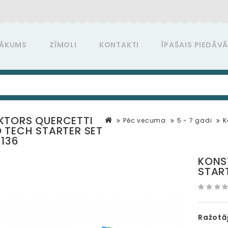
ĀKUMS
ZĪMOLI
KONTAKTI
ĪPAŠAIS PIEDĀV
KTORS QUERCETTI
Pēc vecuma
5 - 7 gadi
K
 TECH STARTER SET
6136
KONS
START
Ražotāj