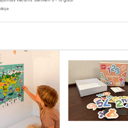
jamais vecums: bērniem 5 - 10 gadi.
ālija.