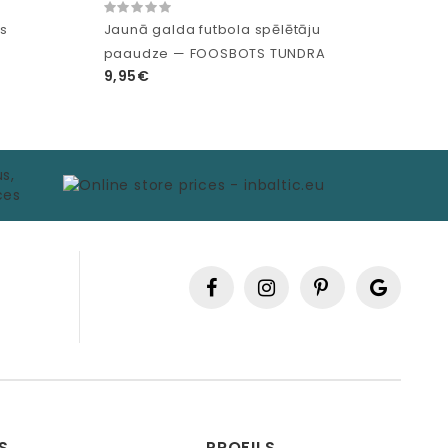
is
Jaunā galda futbola spēlētāju
paaudze — FOOSBOTS TUNDRA
9,95€
S
PROFILS