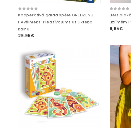
Kooperatīvā galda spēle GREDZENU
Liels plak
PAvēlnieks: Piedzīvojums uz Likteņa
uzlīmēm 
9,95€
kalnu
29,95€