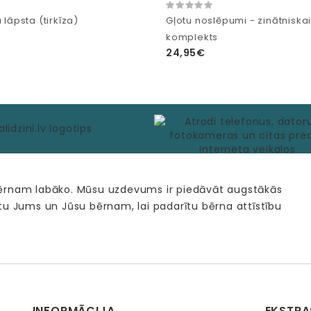
 lāpsta (tirkīza)
Gļotu noslēpumi - zinātniska
komplekts
24,95€
bērnam labāko. Mūsu uzdevums ir piedāvāt augstākās
tu Jums un Jūsu bērnam, lai padarītu bērna attīstību
INFORMĀCIJA
EKSTRA