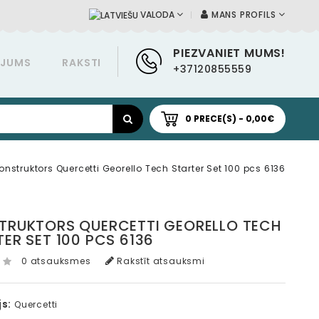
MANS PROFILS
VALODA
PIEZVANIET MUMS!
ĀJUMS
RAKSTI
+37120855559
0 PRECE(S) - 0,00€
onstruktors Quercetti Georello Tech Starter Set 100 pcs 6136
TRUKTORS QUERCETTI GEORELLO TECH
ER SET 100 PCS 6136
0 atsauksmes
Rakstīt atsauksmi
s:
Quercetti