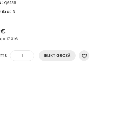
s:
Q6136
mība:
3
5€
kļa:
17,31€
ums
IELIKT GROZĀ