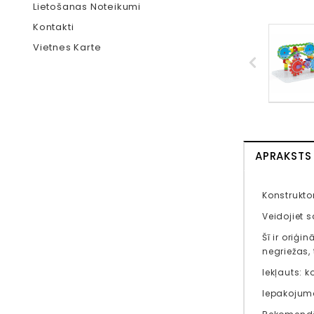
Lietošanas Noteikumi
Kontakti
Vietnes Karte
APRAKSTS
Konstrukto
Veidojiet s
Šī ir oriģi
negriežas, 
Iekļauts: k
Iepakojuma