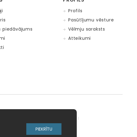
ji
Profils
ris
Pasūtījumu vēsture
s piedāvājums
Vēlmju saraksts
mi
Atteikumi
ti
adow Kids
MELI
MillaMinis
PIEKRĪTU