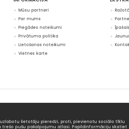
Mūsu partneri
Ražotā
Par mums
Partne
Piegādes noteikumi
Īpašai
Privātuma politika
Jaunu
Lietošanas noteikumi
Kontak
Vietnes karte
Fat Brain Toys
Goula
KOSMOS
Lucy&Leo
Me
ntosphère
 uzlabotu lietotāju pieredzi, proti, pievienotu sociālo tīklu
 un trešo pušu pakalpojumu atlasi. Papildinformāciju skatiet