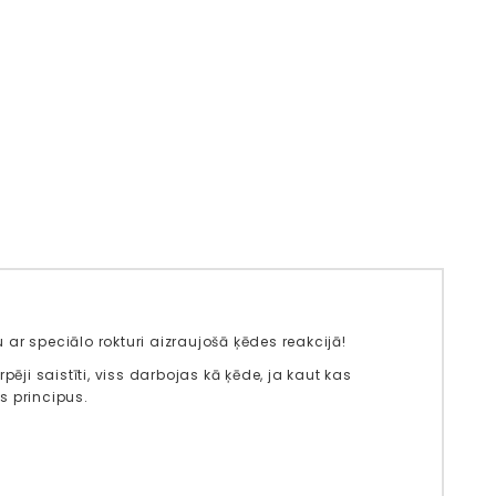
u ar speciālo rokturi aizraujošā ķēdes reakcijā!
rpēji saistīti, viss darbojas kā ķēde, ja kaut kas
as principus.