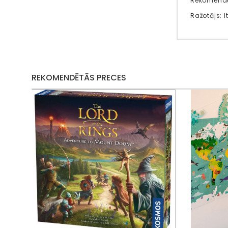
Rekomendē
Ražotājs: It
REKOMENDĒTĀS PRECES