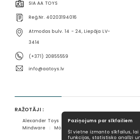
SIA AA TOYS
Reģ.Nr. 40203194016
Atmodas bulv. 14 - 24, Liepāja LV-
3414
(+371) 20855559
info@aatoys.lv
RAŽOTĀJI :
Alexander Toys
Paziņojums par sīkfailiem
APLI kids
Bibio
EBULOBO
Mindware
Möbi
PlayGo
Quercetti
Se
Šī vietne izmanto sīkfailus, lai
funkcijas, statistisko analīzi