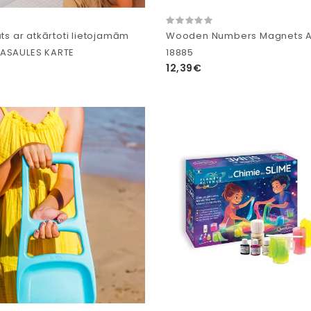
āts ar atkārtoti lietojamām
Wooden Numbers Magnets AP
PASAULES KARTE
18885
12,39€