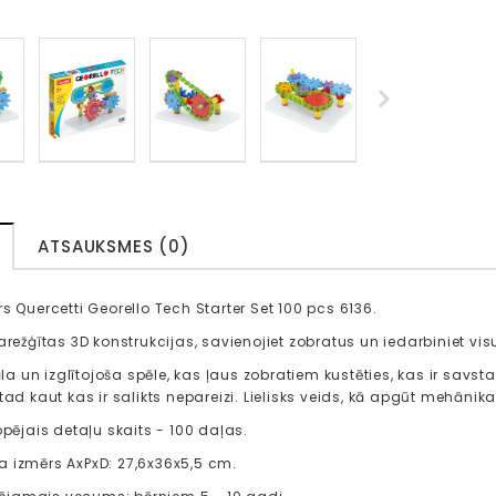
ATSAUKSMES (0)
rs Quercetti Georello Tech Starter Set 100 pcs 6136.
arežģītas 3D konstrukcijas, savienojiet zobratus un iedarbiniet vis
nāla un izglītojoša spēle, kas ļaus zobratiem kustēties, kas ir savsta
tad kaut kas ir salikts nepareizi. Lielisks veids, kā apgūt mehānik
opējais detaļu skaits - 100 daļas.
 izmērs AxPxD: 27,6x36x5,5 cm.