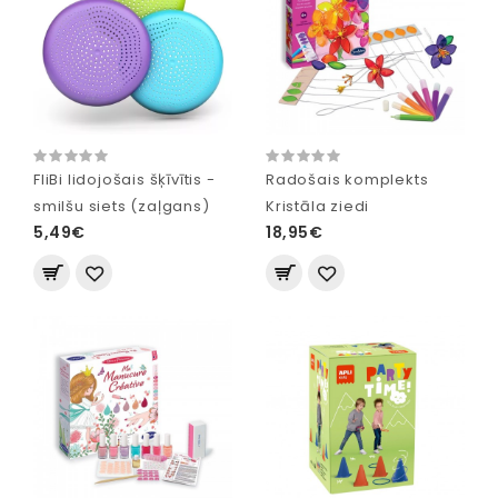
FliBi lidojošais šķīvītis -
Radošais komplekts
smilšu siets (zaļgans)
Kristāla ziedi
5,49€
18,95€