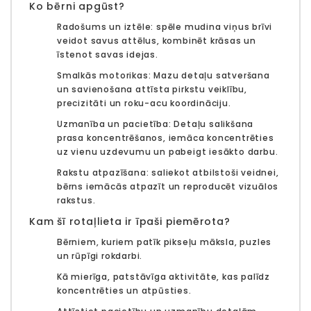
Ko bērni apgūst?
Radošums un iztēle:
spēle mudina viņus brīvi
veidot savus attēlus, kombinēt krāsas un
īstenot savas idejas.
Smalkās motorikas:
Mazu detaļu satveršana
un savienošana attīsta pirkstu veiklību,
precizitāti un roku-acu koordināciju.
Uzmanība un pacietība:
Detaļu salikšana
prasa koncentrēšanos, iemāca koncentrēties
uz vienu uzdevumu un pabeigt iesākto darbu.
Rakstu atpazīšana:
saliekot atbilstoši veidnei,
bērns iemācās atpazīt un reproducēt vizuālos
rakstus.
Kam šī rotaļlieta ir īpaši piemērota?
Bērniem, kuriem patīk pikseļu māksla, puzles
un rūpīgi rokdarbi.
Kā mierīga, patstāvīga aktivitāte, kas palīdz
koncentrēties un atpūsties.