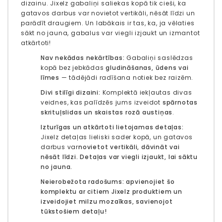
dizainu.
Jixelz gabaliņi saliekas kopā tik cieši, ka
gatavos darbus var novietot vertikāli, nēsāt līdzi un
parādīt draugiem.
Un labākais ir tas, ka, ja vēlaties
sākt no jauna, gabalus var viegli izjaukt un izmantot
atkārtoti!
Nav nekādas nekārtības:
Gabaliņi saslēdzas
kopā bez jebkādas
gludināšanas, ūdens vai
līmes
— tādējādi radīšana notiek bez raizēm.
Divi stilīgi dizaini:
Komplektā iekļautas divas
veidnes, kas palīdzēs jums izveidot
spārnotas
skrituļslidas un skaistas rozā austiņas
.
Izturīgas un atkārtoti lietojamas detaļas:
Jixelz detaļas lieliski sader kopā, un gatavos
darbus var
novietot vertikāli, dāvināt vai
nēsāt līdzi.
Detaļas var viegli izjaukt, lai sāktu
no jauna.
Neierobežota radošums:
apvienojiet šo
komplektu ar citiem Jixelz produktiem un
izveidojiet
milzu mozaīkas
, savienojot
tūkstošiem detaļu!