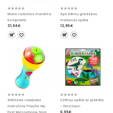
Mans radošais manikīra
Apli bērnu gredzenu
komplekts
mešanas spēle
31,94€
12,95€
Attīstoša rotaļlieta
Uzlīmju spēle ar plakātu
mikrofons PlayGo My
- Dinozauri
6,95€
First Microphone Sing