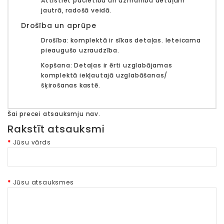
Attīstiet pacietību un uzmanību detaļām
jautrā, radošā veidā.
Drošība un aprūpe
Drošība:
komplektā ir sīkas detaļas. Ieteicama
pieaugušo uzraudzība.
Kopšana:
Detaļas ir ērti uzglabājamas
komplektā iekļautajā uzglabāšanas/
šķirošanas kastē.
Šai precei atsauksmju nav.
Rakstīt atsauksmi
Jūsu vārds
Jūsu atsauksmes