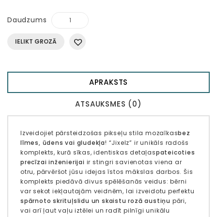
Daudzums
IELIKT GROZĀ
APRAKSTS
ATSAUKSMES (0)
Izveidojiet pārsteidzošas pikseļu stila mozaīkas
bez
līmes, ūdens vai gludekļa
!
“Jixelz” ir unikāls radošs
komplekts, kurā sīkas, identiskas detaļas
pateicoties
precīzai inženierijai
ir stingri savienotas viena ar
otru
, pārvēršot jūsu idejas īstos mākslas darbos.
Šis
komplekts piedāvā divus spēlēšanās veidus: bērni
var sekot iekļautajām veidnēm, lai izveidotu perfektu
spārnoto skrituļslidu un skaistu rozā austiņu
pāri,
vai arī ļaut vaļu iztēlei un radīt pilnīgi unikālu