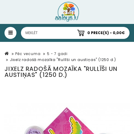
0 PRECE(S) - 0,00€
Pēc vecuma
5 - 7 gadi
Jixelz radošā mozaīka "Rullīši un austiņas" (1250 d.)
JIXELZ RADOŠĀ MOZAĪKA "RULLĪŠI UN
AUSTIŅAS" (1250 D.)