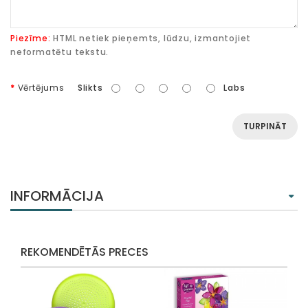
Piezīme:
HTML netiek pieņemts, lūdzu, izmantojiet
neformatētu tekstu.
Vērtējums
Slikts
Labs
TURPINĀT
INFORMĀCIJA
REKOMENDĒTĀS PRECES