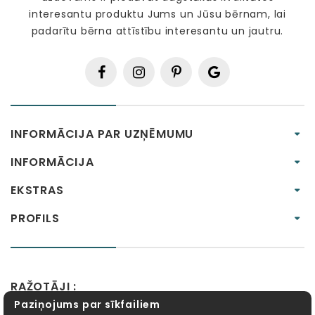
interesantu produktu Jums un Jūsu bērnam, lai
padarītu bērna attīstību interesantu un jautru.
INFORMĀCIJA PAR UZŅĒMUMU
INFORMĀCIJA
EKSTRAS
PROFILS
RAŽOTĀJI :
Paziņojums par sīkfailiem
Alexander Toys
APLI kids
Bibio
EBULOBO