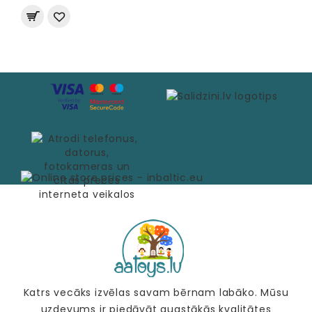
Katrs vecāks izvēlas savam bērnam labāko. Mūsu
uzdevums ir piedāvāt augstākās kvalitātes