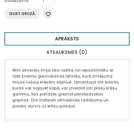
Daudzums
IELIKT GROZĀ
APRAKSTS
ATSAUKSMES (0)
Mini akvareļu līnija tika radīta, lai iepazīstinātu ar
labi zināmu gleznošanas tehniku, kurā zīmējuma
līnijas neļauj krāsām saplūst. Izmantojot trīs krāsas,
kuras var sajaukt kopā, var izveidot ļoti plašu krāsu
gammu, kas palīdzēs gleznot pārsteidzošas
gleznas. Divi trafareti atmodinās radošumu un
pavērs durvis uz krāsu pasauli.