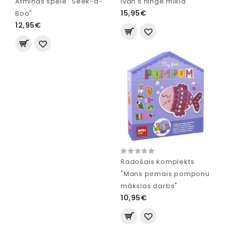
Atmiņas spēle "Seek-a-
Ivan's hinge mīkla
15,95€
Boo"
12,95€
Radošais komplekts
"Mans pirmais pomponu
mākslas darbs"
10,95€