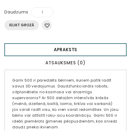
Daudzums
IELIKT GROZĀ
APRAKSTS
ATSAUKSMES (0)
Gami 500 ir paredzēts bērniem, kuriem patīk radīt
savus 3D veidojumus. Daudzfunkcionāls robots,
citplanētietis no kosmosa vai drosmīgs
supervaronis? Ar 500 detaļām intensīvās krāsās
(melnā, dzeltenā, baltā, laima, tirkīza vai sarkanā)
jūs varat radīt visu, ko vien varat iedomāties. Un jūsu
bērns var attīstīt roku-acu koordināciju. Gami 500 ir
ideāli piemērots ģimenes pēcpusdienām, kas sniedz
daudz prieka ikvienam.