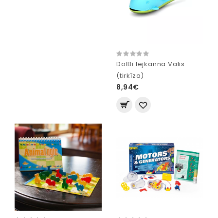
DolBi lejkanna Valis
(tirkīza)
8,94€