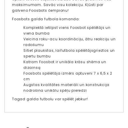
maksimumam. Savāc visu kolekciju. Kļūsti par
galveno Foosbots čempionu!
Foosbots galda futbola komanda:
Komplektā ietilpst viens Foosbot spēlētājs un
viena bumba
Veicina roku-acu koordināciju, ātru reakciju un
radošumu
Sitiet plaukstas, lai
futbola spēlētājs
grieztos un
spertu bumbu
Katram Foosbot ir unikāla krāsu shēma un
dizains
ą
Foosbots spēlētāja izmērs aptuveni 7 x 6,5 x 2
cm
Augstas kvalitātes materiāli un konstrukcija
nodrošina unikālu spēļu pieredzi
Tagad galda futbolu var spēlēt jebkur!