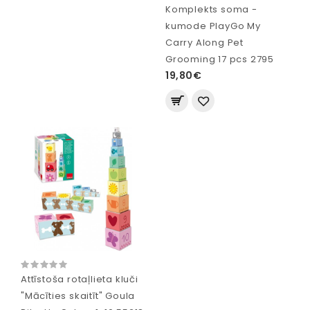
Komplekts soma -
kumode PlayGo My
Carry Along Pet
Grooming 17 pcs 2795
19,80€
Attīstoša rotaļlieta kluči
"Mācīties skaitīt" Goula