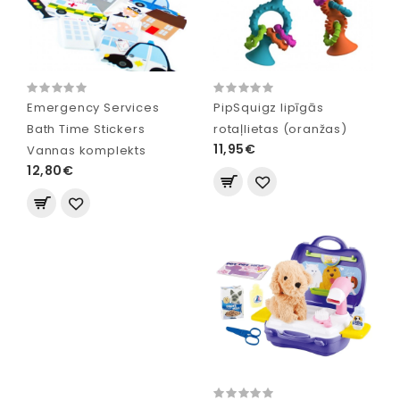
Emergency Services
PipSquigz lipīgās
Bath Time Stickers
rotaļlietas (oranžas)
11,95€
Vannas komplekts
12,80€