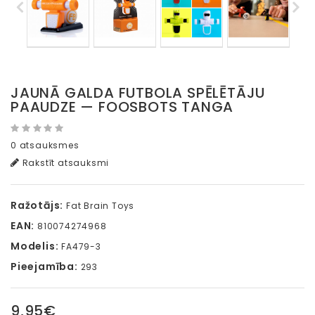
JAUNĀ GALDA FUTBOLA SPĒLĒTĀJU
PAAUDZE — FOOSBOTS TANGA
0 atsauksmes
Rakstīt atsauksmi
Ražotājs:
Fat Brain Toys
EAN:
810074274968
Modelis:
FA479-3
Pieejamība:
293
9,95€