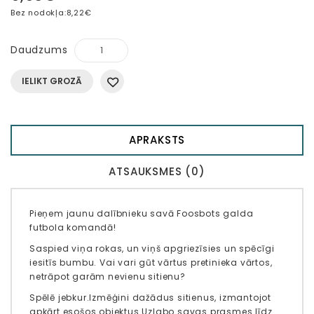
Bez nodokļa:
8,22€
Daudzums
IELIKT GROZĀ
APRAKSTS
ATSAUKSMES (0)
Pieņem jaunu dalībnieku savā Foosbots galda
futbola komandā!
Saspied viņa rokas, un viņš apgriezīsies un spēcīgi
iesitīs bumbu. Vai vari gūt vārtus pretinieka vārtos,
netrāpot garām nevienu sitienu?
Spēlē jebkur.
Izmēģini dažādus sitienus, izmantojot
apkārt esošos objektus.
Uzlabo savas prasmes līdz