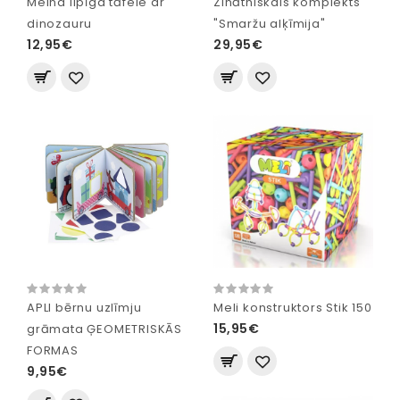
Melna lipīga tāfele ar
Zinātniskais komplekts
dinozauru
"Smaržu alķīmija"
12,95€
29,95€
APLI bērnu uzlīmju
Meli konstruktors Stik 150
15,95€
grāmata ĢEOMETRISKĀS
FORMAS
9,95€