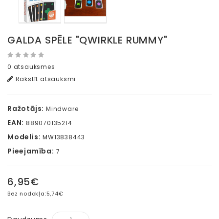
GALDA SPĒLE "QWIRKLE RUMMY"
0 atsauksmes
Rakstīt atsauksmi
Ražotājs:
Mindware
EAN:
889070135214
Modelis:
MW13838443
Pieejamība:
7
6,95€
Bez nodokļa:
5,74€