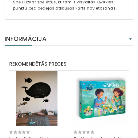
Spēli uzvar spēlētājs, kuram ir visvairāk Qwirkles
punktu pēc pēdējās atlikušās kārts novietošanas.
INFORMĀCIJA
REKOMENDĒTĀS PRECES