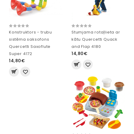
Konstruktors - trubu
Stumjama rotaļlieta ar
sistēma saksofons
kātu Quercetti Quack
Quercetti Saxoflute
and Flap 4180
14,80€
Super 4172
14,80€