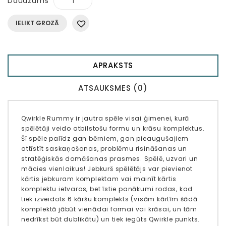
Daudzums
IELIKT GROZĀ
APRAKSTS
ATSAUKSMES (0)
Qwirkle Rummy ir jautra spēle visai ģimenei, kurā
spēlētāji veido atbilstošu formu un krāsu komplektus.
Šī spēle palīdz gan bērniem, gan pieaugušajiem
attīstīt saskaņošanas, problēmu risināšanas un
stratēģiskās domāšanas prasmes. Spēlē, uzvari un
mācies vienlaikus! Jebkurš spēlētājs var pievienot
kārtis jebkuram komplektam vai mainīt kārtis
komplektu ietvaros, bet īstie panākumi rodas, kad
tiek izveidots 6 kāršu komplekts (visām kārtīm šādā
komplektā jābūt vienādai formai vai krāsai, un tām
nedrīkst būt dublikātu) un tiek iegūts Qwirkle punkts.