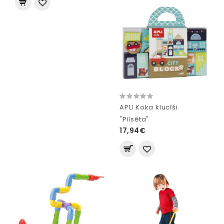
APLI Koka klucīši
"Pilsēta"
17,94€