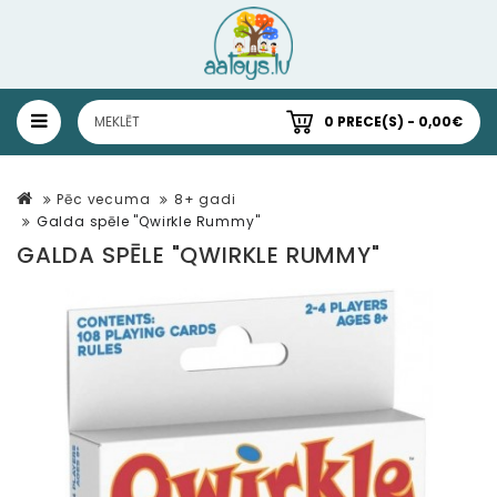
0 PRECE(S) - 0,00€
Pēc vecuma
8+ gadi
Galda spēle "Qwirkle Rummy"
GALDA SPĒLE "QWIRKLE RUMMY"