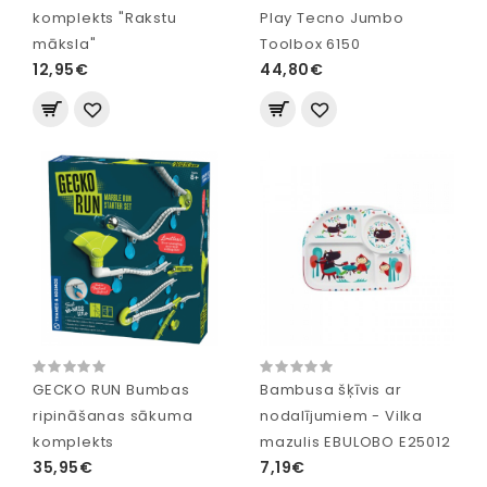
komplekts "Rakstu
Play Tecno Jumbo
māksla"
Toolbox 6150
12,95€
44,80€
GECKO RUN Bumbas
Bambusa šķīvis ar
ripināšanas sākuma
nodalījumiem - Vilka
komplekts
mazulis EBULOBO E25012
35,95€
7,19€