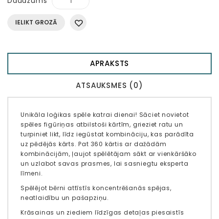
Daudzums
IELIKT GROZĀ
APRAKSTS
ATSAUKSMES (0)
Unikāla loģikas spēle katrai dienai! Sāciet novietot
spēles figūriņas atbilstoši kārtīm, grieziet ratu un
turpiniet likt, līdz iegūstat kombināciju, kas parādīta
uz pēdējās kārts. Pat 360 kārtis ar dažādām
kombinācijām, ļaujot spēlētājam sākt ar vienkāršāko
un uzlabot savas prasmes, lai sasniegtu eksperta
līmeni.
Spēlējot bērni attīstīs koncentrēšanās spējas,
neatlaidību un pašapziņu.
Krāsainas un ziediem līdzīgas detaļas piesaistīs