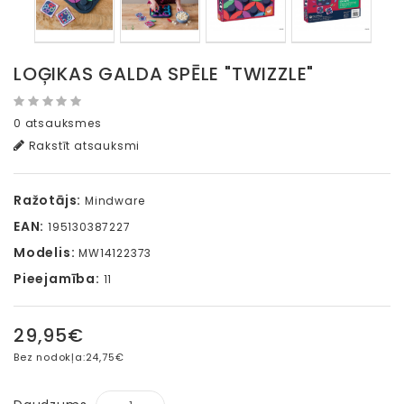
LOĢIKAS GALDA SPĒLE "TWIZZLE"
0 atsauksmes
Rakstīt atsauksmi
Ražotājs:
Mindware
EAN:
195130387227
Modelis:
MW14122373
Pieejamība:
11
29,95€
Bez nodokļa:
24,75€