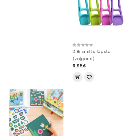
DiBi smilšu lāpsta
(zaļgana)
6,95€