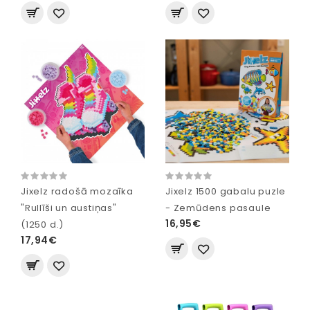
Jixelz radošā mozaīka
Jixelz 1500 gabalu puzle
"Rullīši un austiņas"
- Zemūdens pasaule
16,95€
(1250 d.)
17,94€