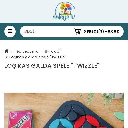
0 PRECE(S) - 0,00€
Pēc vecuma
8+ gadi
Loģikas galda spēle "Twizzle"
LOĢIKAS GALDA SPĒLE "TWIZZLE"