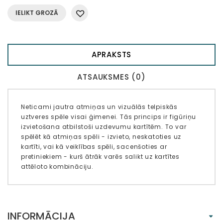
IELIKT GROZĀ
APRAKSTS
ATSAUKSMES (0)
Neticami jautra atmiņas un vizuālās telpiskās
uztveres spēle visai ģimenei. Tās princips ir figūriņu
izvietošana atbilstoši uzdevumu kartītēm. To var
spēlēt kā atmiņas spēli - izvieto, neskatoties uz
kartīti, vai kā veiklības spēli, sacenšoties ar
pretiniekiem - kurš ātrāk varēs salikt uz kartītes
attēloto kombināciju.
INFORMĀCIJA