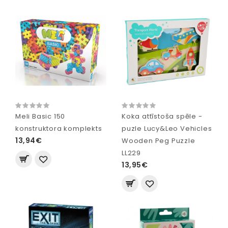
Meli Basic 150
Koka attīstoša spēle -
konstruktora komplekts
puzle Lucy&Leo Vehicles
13,94€
Wooden Peg Puzzle
LL229
13,95€