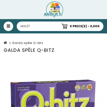
0 PRECE(S) - 0,00€
Galda spēle Q-bitz
GALDA SPĒLE Q-BITZ