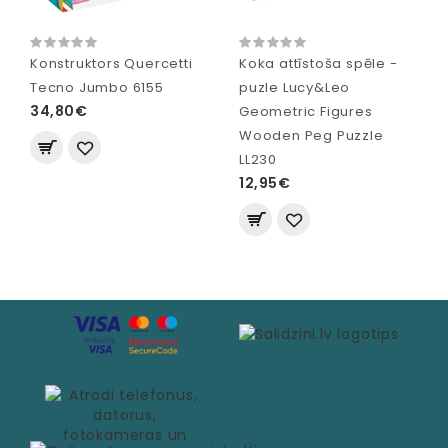
Konstruktors Quercetti
Koka attīstoša spēle -
Tecno Jumbo 6155
puzle Lucy&Leo
34,80€
Geometric Figures
Wooden Peg Puzzle
LL230
12,95€