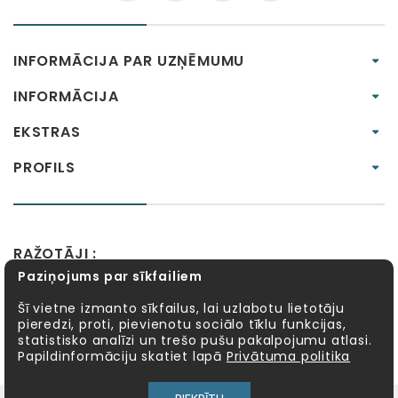
INFORMĀCIJA PAR UZŅĒMUMU
INFORMĀCIJA
EKSTRAS
PROFILS
RAŽOTĀJI :
Paziņojums par sīkfailiem
Alexander Toys
APLI kids
Bibio
EBULOBO
Fat Brain Toys
Goula
KOSMOS
Lucy&Leo
Šī vietne izmanto sīkfailus, lai uzlabotu lietotāju
pieredzi, proti, pievienotu sociālo tīklu funkcijas,
Meadow Kids
MELI
MillaMinis
Mindware
statistisko analīzi un trešo pušu pakalpojumu atlasi.
Möbi
PlayGo
Quercetti
Sentosphère
Papildinformāciju skatiet lapā
Privātuma politika