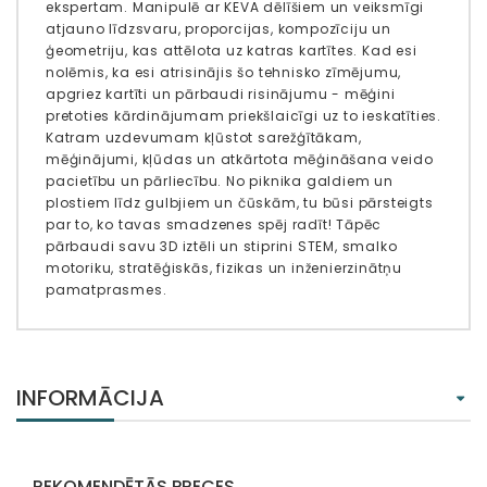
ekspertam. Manipulē ar KEVA dēlīšiem un veiksmīgi
atjauno līdzsvaru, proporcijas, kompozīciju un
ģeometriju, kas attēlota uz katras kartītes. Kad esi
nolēmis, ka esi atrisinājis šo tehnisko zīmējumu,
apgriez kartīti un pārbaudi risinājumu - mēģini
pretoties kārdinājumam priekšlaicīgi uz to ieskatīties.
Katram uzdevumam kļūstot sarežģītākam,
mēģinājumi, kļūdas un atkārtota mēģināšana veido
pacietību un pārliecību. No piknika galdiem un
plostiem līdz gulbjiem un čūskām, tu būsi pārsteigts
par to, ko tavas smadzenes spēj radīt! Tāpēc
pārbaudi savu 3D iztēli un stiprini STEM, smalko
motoriku, stratēģiskās, fizikas un inženierzinātņu
pamatprasmes.
INFORMĀCIJA
REKOMENDĒTĀS PRECES