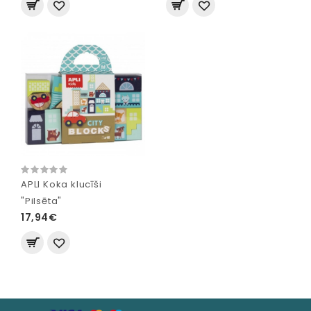
APLI Koka klucīši
"Pilsēta"
17,94€