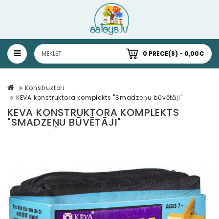
0 PRECE(S) - 0,00€
Konstruktori
KEVA konstruktora komplekts "Smadzeņu būvētāji"
KEVA KONSTRUKTORA KOMPLEKTS
"SMADZEŅU BŪVĒTĀJI"