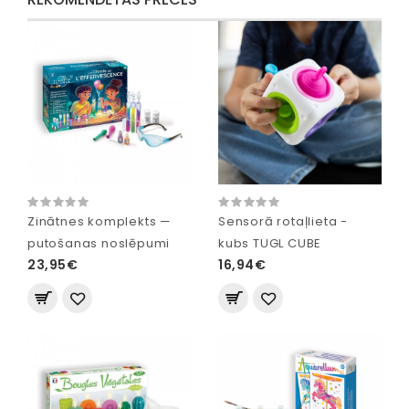
Zinātnes komplekts —
Sensorā rotaļlieta -
putošanas noslēpumi
kubs TUGL CUBE
23,95€
16,94€