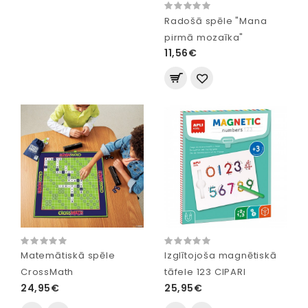
Radošā spēle "Mana
pirmā mozaīka"
11,56€
Matemātiskā spēle
Izglītojoša magnētiskā
CrossMath
tāfele 123 CIPARI
24,95€
25,95€