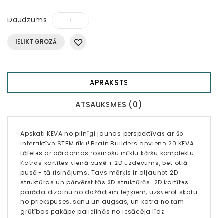
Daudzums
IELIKT GROZĀ
APRAKSTS
ATSAUKSMES (0)
Apskati KEVA no pilnīgi jaunas perspektīvas ar šo
interaktīvo STEM rīku! Brain Builders apvieno 20 KEVA
tāfeles ar pārdomas rosinošu mīklu kāršu komplektu.
Katras kartītes vienā pusē ir 2D uzdevums, bet otrā
pusē - tā risinājums. Tavs mērķis ir atjaunot 2D
struktūras un pārvērst tās 3D struktūrās. 2D kartītes
parāda dizainu no dažādiem leņķiem, uzsverot skatu
no priekšpuses, sānu un augšas, un katra no tām
grūtības pakāpe palielinās no iesācēja līdz