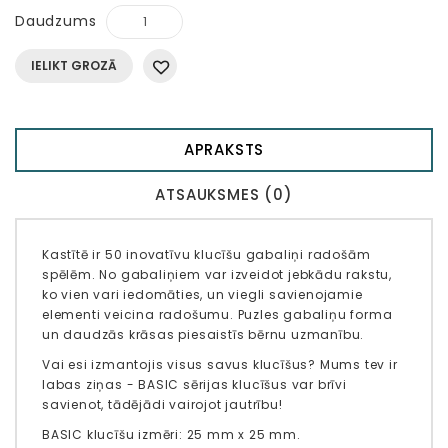
Daudzums
IELIKT GROZĀ
APRAKSTS
ATSAUKSMES (0)
Kastītē ir 50 inovatīvu klucīšu gabaliņi radošām
spēlēm. No gabaliņiem var izveidot jebkādu rakstu,
ko vien vari iedomāties, un viegli savienojamie
elementi veicina radošumu. Puzles gabaliņu forma
un daudzās krāsas piesaistīs bērnu uzmanību.
Vai esi izmantojis visus savus klucīšus? Mums tev ir
labas ziņas - BASIC sērijas klucīšus var brīvi
savienot, tādējādi vairojot jautrību!
BASIC klucīšu izmēri: 25 mm x 25 mm.