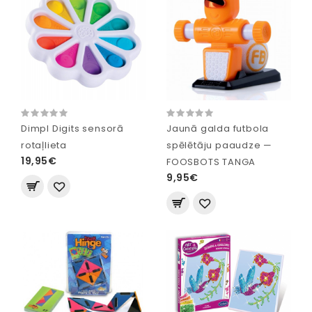
Dimpl Digits sensorā
Jaunā galda futbola
rotaļlieta
spēlētāju paaudze —
19,95€
FOOSBOTS TANGA
9,95€