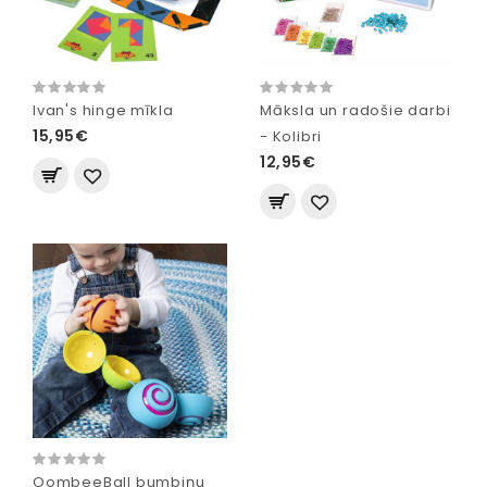
Ivan's hinge mīkla
Māksla un radošie darbi
15,95€
- Kolibri
12,95€
OombeeBall bumbiņu