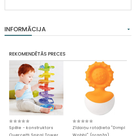
INFORMĀCIJA
REKOMENDĒTĀS PRECES
Spēle - konstruktors
Zīdaiņu rotaļlieta "Dimpl
Quercetti Spiral Tower
Wobbl" (oranža)