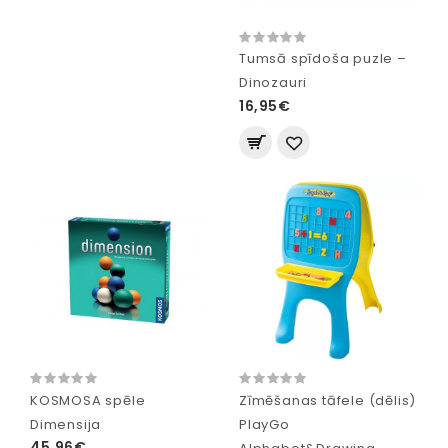
Tumsā spīdoša puzle –
Dinozauri
16,95€
KOSMOSA spēle
Zīmēšanas tāfele (dēlis)
Dimensija
PlayGo
45,96€