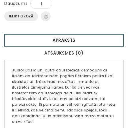
Daudzums
IELIKT GROZĀ
APRAKSTS
ATSAUKSMES (0)
Junior Basic un jautrs caurspīdīgs čemodāns ar
lielām daudzkrāsainām pogām.Bērniem patiks tikai
skaistas un krāsainas mozaīkas, izmantojot
ilustrētās zīmējumu kartes, kur kā ceļvedi var
novietot zem caurspīdīgā dēļa. Divi praktiski
trīsstūrveida statīvi, kas nav precīzi redzami, lai
pareizi sāktu. Šī pamata un vēl ļoti izglītotā rotaļlieta
ir lieliska, kas veicina bērnu radošās spējas, roku-
acu koordināciju un attīstīšanu viņa mazo motoriku
un veiklību.