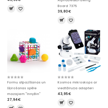
Alphabet&Drawing
Board 7375
39,80€
Formu atpazīšanas un
Kosmos mikroskops ar
šķirošanas spēle
viedtālruņa adapteri
43,95€
mazajiem "InnyBin"
27,94€