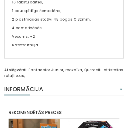
16 rakstu kartes,
1 caurspīdīgs čemodāns,
2 plastmasas statīvi 48 pogas Ø 32mm,
4 pamatkrāsās.
Vecums: +2
Ražots: Itālija
Atslēgvārdi:
Fantacolor Junior
,
mozaīka
,
Quercetti
,
attīstošas
rotaļlietas
,
INFORMĀCIJA
REKOMENDĒTĀS PRECES