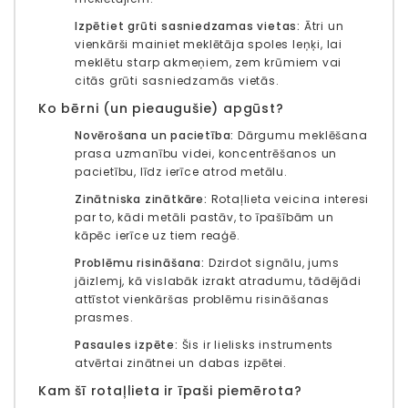
Izpētiet grūti sasniedzamas vietas:
Ātri un
vienkārši mainiet meklētāja spoles leņķi, lai
meklētu starp akmeņiem, zem krūmiem vai
citās grūti sasniedzamās vietās.
Ko bērni (un pieaugušie) apgūst?
Novērošana un pacietība:
Dārgumu meklēšana
prasa uzmanību videi, koncentrēšanos un
pacietību, līdz ierīce atrod metālu.
Zinātniska zinātkāre:
Rotaļlieta veicina interesi
par to, kādi metāli pastāv, to īpašībām un
kāpēc ierīce uz tiem reaģē.
Problēmu risināšana:
Dzirdot signālu, jums
jāizlemj, kā vislabāk izrakt atradumu, tādējādi
attīstot vienkāršas problēmu risināšanas
prasmes.
Pasaules izpēte:
Šis ir lielisks instruments
atvērtai zinātnei un dabas izpētei.
Kam šī rotaļlieta ir īpaši piemērota?