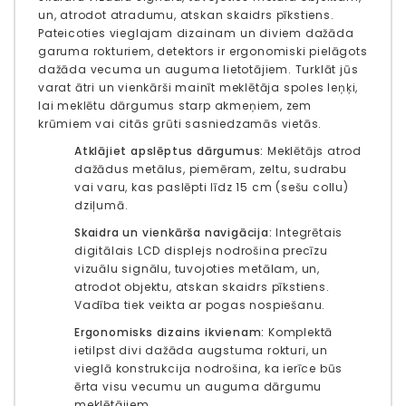
un, atrodot atradumu, atskan skaidrs pīkstiens.
Pateicoties vieglajam dizainam un diviem dažāda
garuma rokturiem, detektors ir ergonomiski pielāgots
dažāda vecuma un auguma lietotājiem. Turklāt jūs
varat ātri un vienkārši mainīt meklētāja spoles leņķi,
lai meklētu dārgumus starp akmeņiem, zem
krūmiem vai citās grūti sasniedzamās vietās.
Atklājiet apslēptus dārgumus:
Meklētājs atrod
dažādus metālus, piemēram, zeltu, sudrabu
vai varu, kas paslēpti līdz 15 cm (sešu collu)
dziļumā.
Skaidra un vienkārša navigācija:
Integrētais
digitālais LCD displejs nodrošina precīzu
vizuālu signālu, tuvojoties metālam, un,
atrodot objektu, atskan skaidrs pīkstiens.
Vadība tiek veikta ar pogas nospiešanu.
Ergonomisks dizains ikvienam:
Komplektā
ietilpst divi dažāda augstuma rokturi, un
vieglā konstrukcija nodrošina, ka ierīce būs
ērta visu vecumu un auguma dārgumu
meklētājiem.