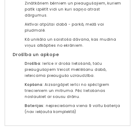
Zinātkāriem bērniem un pieaugušajiem, kuriem
patīk izpētīt vidi un kuri sapņo atrast
dārgumus.
Aktīvai atpūtai dabā - parkā, mežā vai
pludmalē.
Kā unikāla un saistoša dāvana, kas mudina
viņus atkāpties no ekrāniem.
Drošība un apkope
Drošība:
Ierīce ir droša lietošanā, taču
pieaugušajiem Veicot meklēšanu dabā,
ieteicama pieaugušo uzraudzība.
Kopšana:
Aizsargājiet ierīci no spēcīgiem
triecieniem un mitruma. Pēc lietošanas
noslaukiet ar sausu drānu.
Baterijas:
nepieciešama viena 9 voltu baterija
(nav iekļauta komplektā)