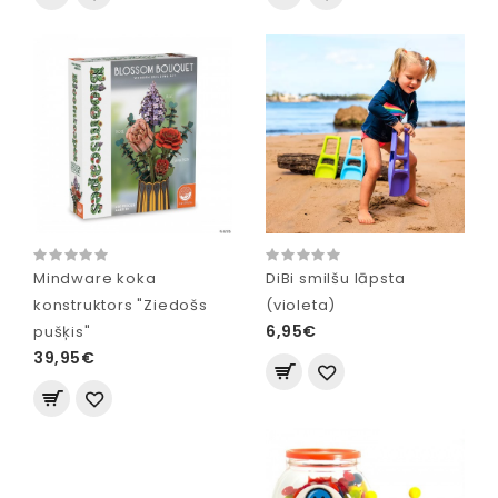
Mindware koka
DiBi smilšu lāpsta
konstruktors "Ziedošs
(violeta)
6,95€
pušķis"
39,95€