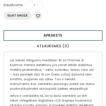
Daudzums
IELIKT GROZĀ
APRAKSTS
ATSAUKSMES (0)
Lai sākas dārgumu medības! Ar šo Thames &
Kosmos metāla detektoru jūs varat atklāt dažādus
metāla priekšmetus – zeltu, sudrabu, dzelzi, varu utt.
–, kas paslēpti līdz 15 cm (sešu collu) dziļumā zem
smiltīm, augsnes vai zāles. Tas ir lielisks
instruments, kas vienkāršu pastaigu parkā vai dienu
pludmalē pārvērš aizraujošā izpētes ekspedīcijā.
Ierīce ir izstrādāta tā, lai to būtu vienkārši un ērti
lietot. Integrētais digitālais LCD displejs nodrošina
skaidru vizuālu signālu, tuvojoties metāla objektam,