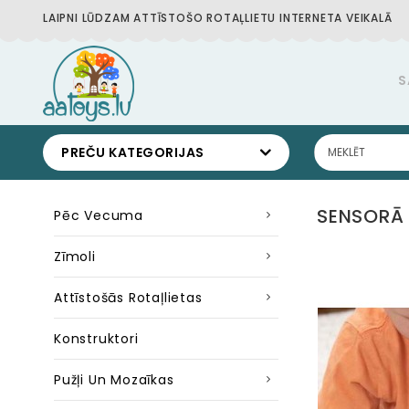
LAIPNI LŪDZAM ATTĪSTOŠO ROTAĻLIETU INTERNETA VEIKALĀ
S
PREČU KATEGORIJAS
SENSORĀ 
Pēc Vecuma
Zīmoli
Attīstošās Rotaļlietas
Konstruktori
Pužļi Un Mozaīkas