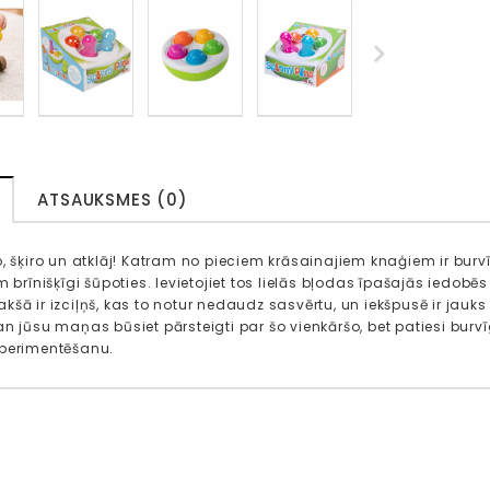
ATSAUKSMES (0)
o, šķiro un atklāj! Katram no pieciem krāsainajiem knaģiem ir burv
m brīnišķīgi šūpoties. Ievietojiet tos lielās bļodas īpašajās iedob
šā ir izciļņš, kas to notur nedaudz sasvērtu, un iekšpusē ir jauks
an jūsu maņas būsiet pārsteigti par šo vienkāršo, bet patiesi burv
sperimentēšanu.