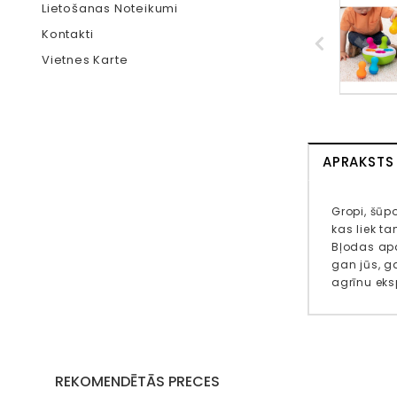
Lietošanas Noteikumi
Kontakti
Vietnes Karte
APRAKSTS
Gropi, šūp
kas liek ta
Bļodas apak
gan jūs, g
agrīnu ek
REKOMENDĒTĀS PRECES