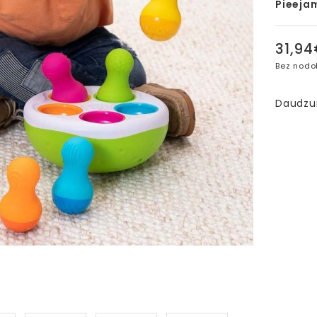
Pieeja
31,9
Bez nodo
Daudz