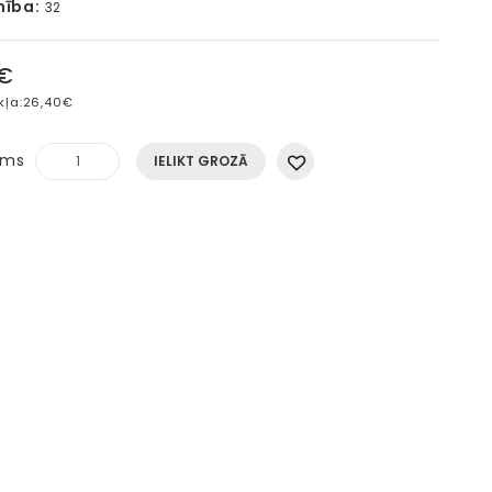
mība:
32
4€
kļa:
26,40€
ums
IELIKT GROZĀ