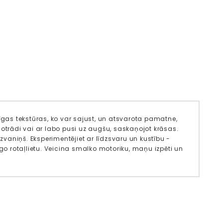
īgas tekstūras, ko var sajust, un atsvarota pamatne,
ēs otrādi vai ar labo pusi uz augšu, saskaņojot krāsas.
 zvaniņš. Eksperimentējiet ar līdzsvaru un kustību -
īgo rotaļlietu. Veicina smalko motoriku, maņu izpēti un