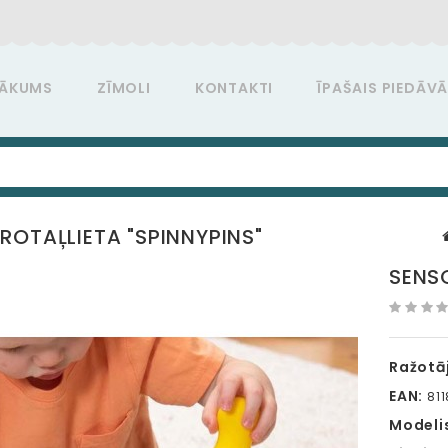
ĀKUMS
ZĪMOLI
KONTAKTI
ĪPAŠAIS PIEDĀV
ROTAĻLIETA "SPINNYPINS"
SENSO
Ražotāj
EAN:
811
Modeli