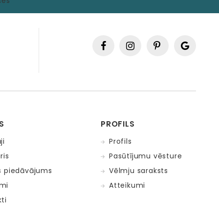
S
PROFILS
ji
Profils
ris
Pasūtījumu vēsture
s piedāvājums
Vēlmju saraksts
mi
Atteikumi
ti