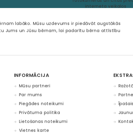
bērnam labāko. Mūsu uzdevums ir piedāvāt augstākās
tu Jums un Jūsu bērnam, lai padarītu bērna attīstību
INFORMĀCIJA
EKSTRA
Mūsu partneri
Ražotā
Par mums
Partne
Piegādes noteikumi
Īpašai
Privātuma politika
Jaunu
Lietošanas noteikumi
Kontak
Vietnes karte