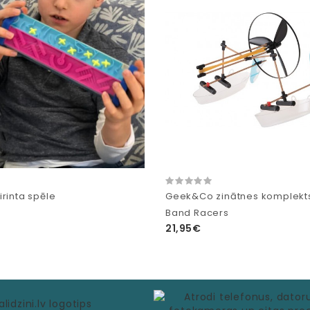
rinta spēle
Geek&Co zinātnes komplekt
Band Racers
21,95€