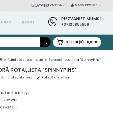
MANS PROFILS
VALODA
PIEZVANIET MUMS!
ĀJUMS
RAKSTI
+37120855559
0 PRECE(S) - 0,00€
Attīstošās rotaļlietas
Sensorā rotaļlieta "SpinnyPins"
RĀ ROTAĻLIETA "SPINNYPINS"
0 atsauksmes
Rakstīt atsauksmi
s:
Fat Brain Toys
802025265
s:
FA248-1