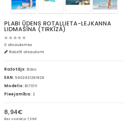
PLABI ŪDENS ROTAĻLIETA-LEJKANNA
LIDMAŠĪNA (TIRKĪZA)
0 atsauksmes
Rakstīt atsauksmi
Ražotājs:
Bibio
EAN:
5902431291826
Modelis:
BI70111
Pieejamība:
2
8,94€
Bez nodokļa:
7,39€