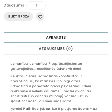
Daudzums
IELIKT GROZĀ
APRAKSTS
ATSAUKSMES (0)
Uzmanību, uzmanību! Piesprādzējieties un
gatavojieties... nosēšanās ūdens virzienā!
Neuztraucieties, lidmašīnas konstruktori ir
nodrošinājuši, ka manevrs ir pilnīgi drošs –
lidmašīna ir paredzēta brīvai peldēšanai ūdenī.
Priekšpusē ir neliels caurums – mazie aviācijas
entuziasti (un vannas mīļotāji) var liet, liet un
šļakstināt ūdeni, cik vien sirds kāro!
Ņemiet PlaBi līdzi jebkur, kur ir pieejams ūdens – uz