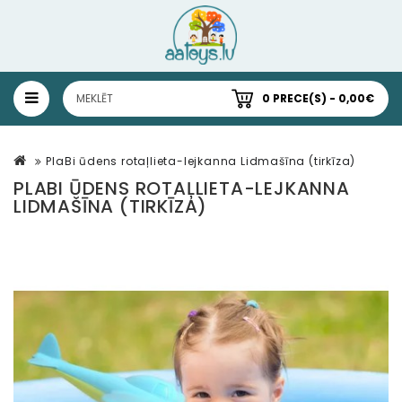
0 PRECE(S) - 0,00€
PlaBi ūdens rotaļlieta-lejkanna Lidmašīna (tirkīza)
PLABI ŪDENS ROTAĻLIETA-LEJKANNA
LIDMAŠĪNA (TIRKĪZA)