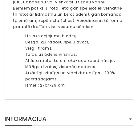
jūru, uz baseinu vai vienkārši uz savu vannu.
Bērniem patiks šī rotaļlieta gan spēlējoties vienatnē
(nirstot ar lidmašīnu un ķerot ūdeni), gan komandā
(piemēram, kopā nolaižoties). Aerodinamiskā forma
garantē drošību visu vecumu bērniem.
Lielisks ceļojumu biedrs;
Bezgalīgu radošu spēļu avots;
Viegli tīrāms;
Turas uz ūdens virsmas;
Attīsta motoriku un roku-acu koordināciju;
Mūžīgs dizains, vienmēr moderns;
Ārkārtīgi izturīgs un videi draudzīgs - 100%
pārstrādājams;
Izmēri: 27x7x29 cm.
INFORMĀCIJA