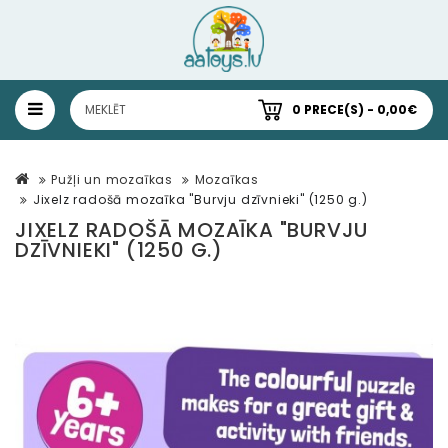
0 PRECE(S) - 0,00€
Pužļi un mozaīkas
Mozaīkas
Jixelz radošā mozaīka "Burvju dzīvnieki" (1250 g.)
JIXELZ RADOŠĀ MOZAĪKA "BURVJU
DZĪVNIEKI" (1250 G.)