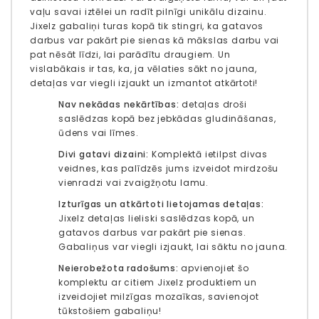
vaļu savai iztēlei un radīt pilnīgi unikālu dizainu.
Jixelz gabaliņi turas kopā tik stingri, ka gatavos
darbus var pakārt pie sienas kā mākslas darbu vai
pat nēsāt līdzi, lai parādītu draugiem. Un
vislabākais ir tas, ka, ja vēlaties sākt no jauna,
detaļas var viegli izjaukt un izmantot atkārtoti!
Nav nekādas nekārtības:
detaļas droši
saslēdzas kopā bez jebkādas gludināšanas,
ūdens vai līmes.
Divi gatavi dizaini:
Komplektā ietilpst divas
veidnes, kas palīdzēs jums izveidot mirdzošu
vienradzi vai zvaigžņotu lamu.
Izturīgas un atkārtoti lietojamas detaļas:
Jixelz detaļas lieliski saslēdzas kopā, un
gatavos darbus var pakārt pie sienas.
Gabaliņus var viegli izjaukt, lai sāktu no jauna.
Neierobežota radošums:
apvienojiet šo
komplektu ar citiem Jixelz produktiem un
izveidojiet milzīgas mozaīkas, savienojot
tūkstošiem gabaliņu!