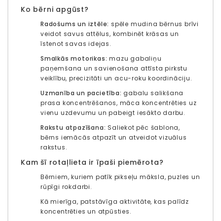
Ko bērni apgūst?
Radošums un iztēle:
spēle mudina bērnus brīvi
veidot savus attēlus, kombinēt krāsas un
īstenot savas idejas.
Smalkās motorikas:
mazu gabaliņu
paņemšana un savienošana attīsta pirkstu
veiklību, precizitāti un acu-roku koordināciju.
Uzmanība un pacietība:
gabalu salikšana
prasa koncentrēšanos, māca koncentrēties uz
vienu uzdevumu un pabeigt iesākto darbu.
Rakstu atpazīšana:
Saliekot pēc šablona, ​​
bērns iemācās atpazīt un atveidot vizuālus
rakstus.
Kam šī rotaļlieta ir īpaši piemērota?
Bērniem, kuriem patīk pikseļu māksla, puzles un
rūpīgi rokdarbi.
Kā mierīga, patstāvīga aktivitāte, kas palīdz
koncentrēties un atpūsties.