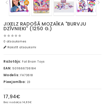
JIXELZ RADOŠĀ MOZAĪKA "BURVJU
DZĪVNIEKI" (1250 G.)
0 atsauksmes
Rakstīt atsauksmi
Ražotājs:
Fat Brain Toys
EAN:
5011666736184
Modelis:
FA73618
Pieejamība:
23
17,94€
Bez nodokļa:
14,83€