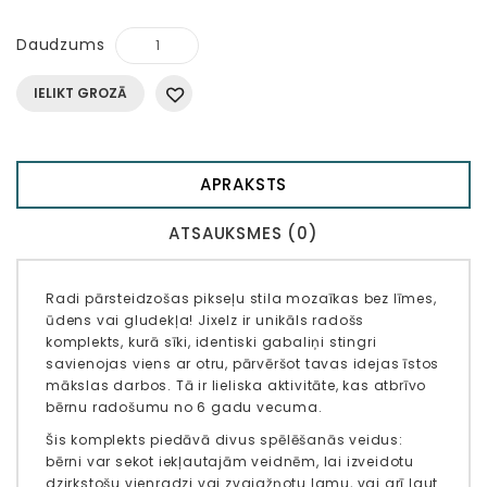
Daudzums
IELIKT GROZĀ
APRAKSTS
ATSAUKSMES (0)
Radi pārsteidzošas pikseļu stila mozaīkas bez līmes,
ūdens vai gludekļa! Jixelz ir unikāls radošs
komplekts, kurā sīki, identiski gabaliņi stingri
savienojas viens ar otru, pārvēršot tavas idejas īstos
mākslas darbos. Tā ir lieliska aktivitāte, kas atbrīvo
bērnu radošumu no 6 gadu vecuma.
Šis komplekts piedāvā divus spēlēšanās veidus:
bērni var sekot iekļautajām veidnēm, lai izveidotu
dzirkstošu vienradzi vai zvaigžņotu lamu, vai arī ļaut