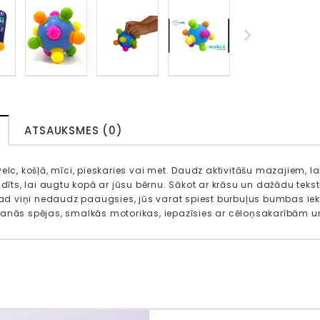
ATSAUKSMES (0)
velc, košļā, mīci, pieskaries vai met. Daudz aktivitāšu mazajiem, l
radīts, lai augtu kopā ar jūsu bērnu. Sākot ar krāsu un dažādu tek
 kad viņi nedaudz paaugsies, jūs varat spiest burbuļus bumbas iekšp
anās spējas, smalkās motorikas, iepazīsies ar cēloņsakarībām un 