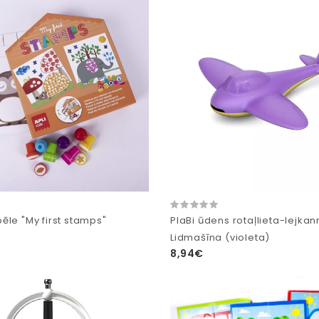
ēle "My first stamps"
PlaBi ūdens rotaļlieta-lejka
Lidmašīna (violeta)
8,94€