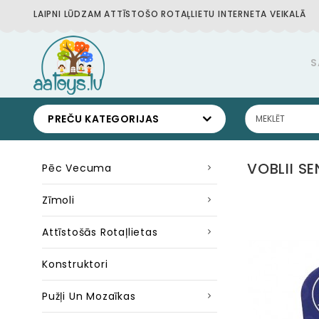
LAIPNI LŪDZAM ATTĪSTOŠO ROTAĻLIETU INTERNETA VEIKALĀ
S
PREČU KATEGORIJAS
VOBLII S
Pēc Vecuma
Zīmoli
Attīstošās Rotaļlietas
Konstruktori
Pužļi Un Mozaīkas