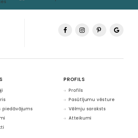
S
PROFILS
ji
Profils
ris
Pasūtījumu vēsture
s piedāvājums
Vēlmju saraksts
mi
Atteikumi
ti