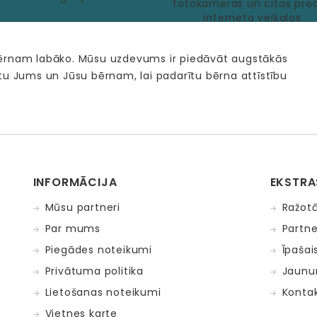
bērnam labāko. Mūsu uzdevums ir piedāvāt augstākās
tu Jums un Jūsu bērnam, lai padarītu bērna attīstību
INFORMĀCIJA
EKSTRA
Mūsu partneri
Ražotā
Par mums
Partne
Piegādes noteikumi
Īpašai
Privātuma politika
Jaunu
Lietošanas noteikumi
Kontak
Vietnes karte