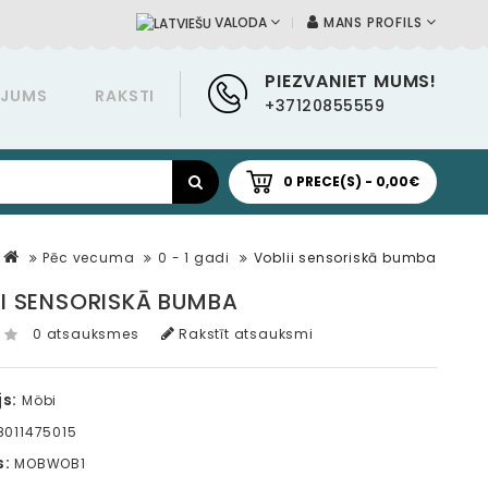
MANS PROFILS
VALODA
PIEZVANIET MUMS!
ĀJUMS
RAKSTI
+37120855559
0 PRECE(S) - 0,00€
Pēc vecuma
0 - 1 gadi
Voblii sensoriskā bumba
II SENSORISKĀ BUMBA
0 atsauksmes
Rakstīt atsauksmi
s:
Möbi
011475015
s:
MOBWOB1