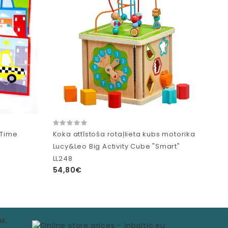
 Time
Koka attīstoša rotaļlieta kubs motorika
Lucy&Leo Big Activity Cube "Smart"
LL248
54,80€