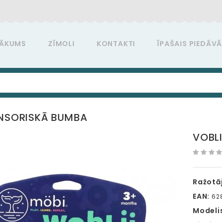
ĀKUMS
ZĪMOLI
KONTAKTI
ĪPAŠAIS PIEDĀV
ENSORISKĀ BUMBA
VOBL
Ražotāj
EAN:
628
Modeli