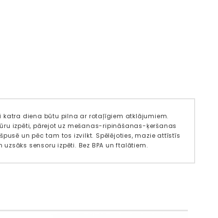
ai katra diena būtu pilna ar rotaļīgiem atklājumiem.
stūru izpēti, pārejot uz mešanas-ripināšanas-ķeršanas
usē un pēc tam tos izvilkt. Spēlējoties, mazie attīstīs
uzsāks sensoru izpēti. Bez BPA un ftalātiem.