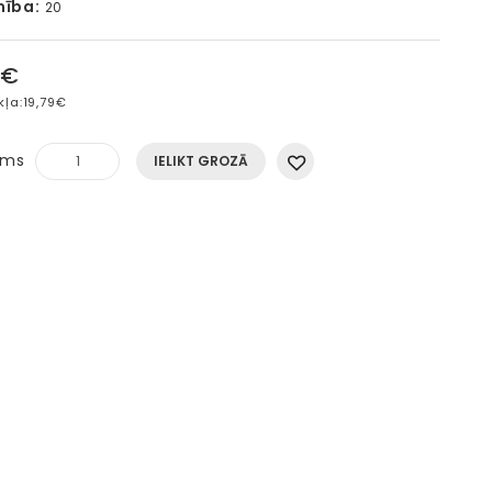
mība:
20
5€
kļa:
19,79€
ums
IELIKT GROZĀ