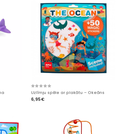
nna
Uzlīmju spēle ar plakātu – Okeāns
6,95€