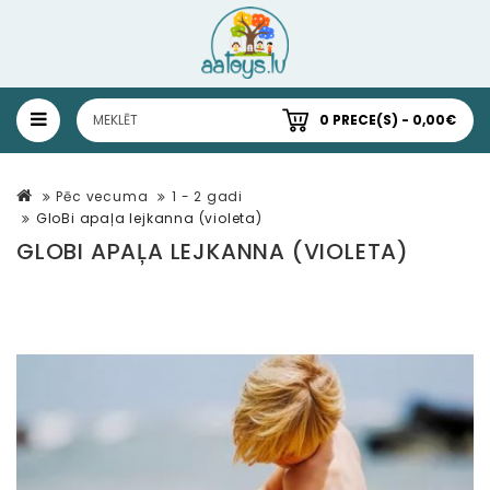
0 PRECE(S) - 0,00€
Pēc vecuma
1 - 2 gadi
GloBi apaļa lejkanna (violeta)
GLOBI APAĻA LEJKANNA (VIOLETA)