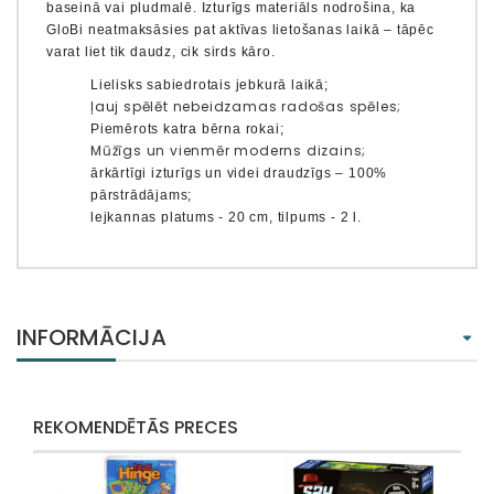
baseinā vai pludmalē.
Izturīgs materiāls
nodrošina, ka
GloBi neatmaksāsies pat aktīvas lietošanas laikā – tāpēc
varat liet tik daudz, cik sirds kāro.
Lielisks sabiedrotais jebkurā laikā;
ļauj spēlēt nebeidzamas radošas spēles;
Piemērots katra bērna rokai;
Mūžīgs un vienmēr moderns dizains;
ārkārtīgi izturīgs un videi draudzīgs – ​​100%
pārstrādājams;
lejkannas platums - 20 cm, tilpums - 2 l.
INFORMĀCIJA
REKOMENDĒTĀS PRECES