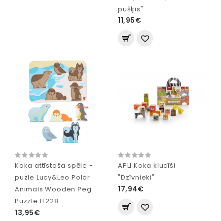
pušķis"
11,95€
Koka attīstoša spēle -
APLI Koka klucīši
puzle Lucy&Leo Polar
"Dzīvnieki"
17,94€
Animals Wooden Peg
Puzzle LL228
13,95€