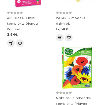
APLI kids DIY mini
PATAREV modelis -
komplekts Glenda
dzīvnieki
12,50€
Ragana
3,94€
Mākslas un rokdarbu
komplekts "Pļavas