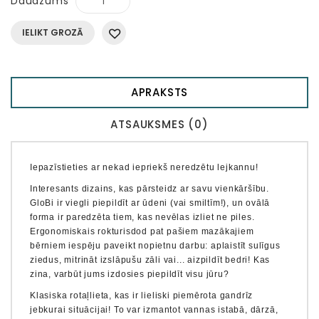
Daudzums
IELIKT GROZĀ
APRAKSTS
ATSAUKSMES (0)
Iepazīstieties ar nekad iepriekš neredzētu lejkannu!
Interesants dizains, kas pārsteidz ar savu vienkāršību.
GloBi ir viegli piepildīt ar ūdeni (vai smiltīm!), un ovālā
forma ir paredzēta tiem, kas nevēlas izliet ne piles.
Ergonomiskais rokturis
dod pat pašiem mazākajiem
bērniem iespēju paveikt nopietnu darbu: aplaistīt sulīgus
ziedus, mitrināt izslāpušu zāli vai... aizpildīt bedri! Kas
zina, varbūt jums izdosies piepildīt visu jūru?
Klasiska rotaļlieta, kas ir lieliski piemērota gandrīz
jebkurai situācijai! To var izmantot vannas istabā, dārzā,