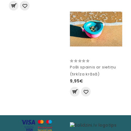
PoBi spainis ar sietiņu
(tirkīza krāsā)
9,95€